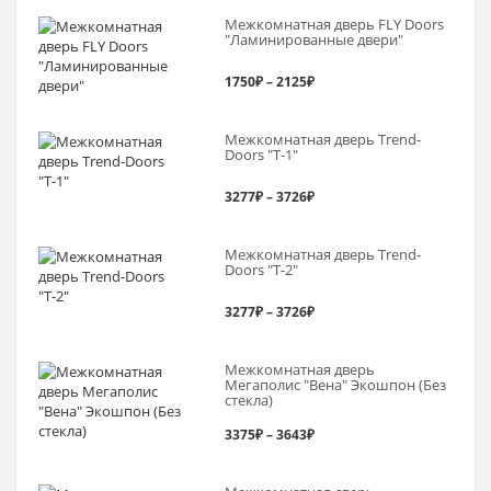
Межкомнатная дверь FLY Doors
"Ламинированные двери"
Диапазон
1750
₽
–
2125
₽
цен:
Межкомнатная дверь Trend-
1750₽
Doоrs "Т-1"
–
Диапазон
3277
₽
–
3726
₽
2125₽
цен:
Межкомнатная дверь Trend-
3277₽
Doоrs "Т-2"
–
Диапазон
3277
₽
–
3726
₽
3726₽
цен:
Межкомнатная дверь
3277₽
Мегаполис "Вена" Экошпон (Без
стекла)
–
Диапазон
3375
₽
–
3643
₽
3726₽
цен: