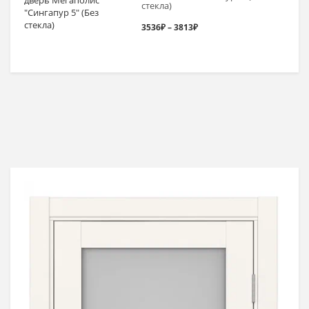
стекла)
–
Диапазон
3536
₽
–
3813
₽
4097₽
цен:
3536₽
–
3813₽