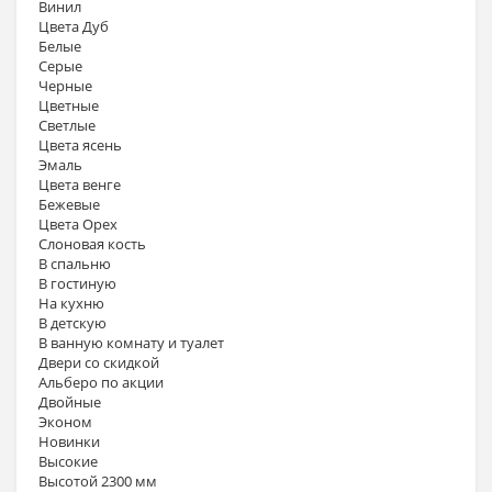
Винил
Цвета Дуб
Белые
Серые
Черные
Цветные
Светлые
Цвета ясень
Эмаль
Цвета венге
Бежевые
Цвета Орех
Слоновая кость
В спальню
В гостиную
На кухню
В детскую
В ванную комнату и туалет
Двери со скидкой
Альберо по акции
Двойные
Эконом
Новинки
Высокие
Высотой 2300 мм