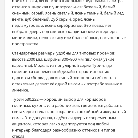
боится влаги, легко моется любыми средствами. Палитра
оттенков широкая и универсальная: бежевый, белый
снежный, серый, ясень светлый, ясень тёмный, белый лёд,
венге, дуб беленый, дуб серый, орех, ясень
перламутровый, ясень серебристый. Это позволяет
выбрать дверь под светлые скандинавские интерьеры,
минимализм, неоклассику или более тёплые, насыщенные
пространства.
Стандартные размеры удобны для типовых проёмов:
высота 2000 мм, ширины 300–900 мм (включая узкие
варианты). Модель из популярной серии Турин, где
сочетается современный дизайн с практичностью:
царговая сборка, долговечный экошпон и гибкость в
остеклении делают её одной из самых востребованных в
линейке.
Турин 530.222 — хороший выбор для коридоров,
гостиных, кухонь или рабочих зон, где хочется добавить
света через стекло, но сохранить спокойный и аккуратный
стиль. Это доступная, надёжная дверь с современным
акцентом, которая легко адаптируется под любой
интерьер благодаря разнообразию оттенков и типов
стекла.