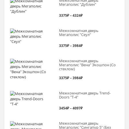
Межкомнатная дверь
3375₽
Мегаполис "Дублин"
–
Диапазон
3375
₽
–
4324
₽
3643₽
цен:
Межкомнатная дверь
3375₽
Мегаполис "Сеул"
–
Диапазон
3375
₽
–
3984
₽
4324₽
цен:
Межкомнатная дверь
3375₽
Мегаполис "Вена" Экошпон (Со
стеклом)
–
Диапазон
3375
₽
–
3984
₽
3984₽
цен:
Межкомнатная дверь Trend-
3375₽
Doоrs "Т-4"
–
Диапазон
3454
₽
–
4097
₽
3984₽
цен:
Межкомнатная дверь
3454₽
Мегаполис "Сингапур 5" (Без