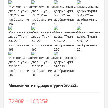
Межкомнатная дверь «Турин 530.222»
Диапазон
7290
₽
–
16335
₽