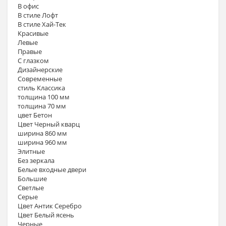
В офис
В стиле Лофт
В стиле Хай-Тек
Красивые
Левые
Правые
С глазком
Дизайнерские
Современные
стиль Классика
толщина 100 мм
толщина 70 мм
цвет Бетон
Цвет Черный кварц
ширина 860 мм
ширина 960 мм
Элитные
Без зеркала
Белые входные двери
Большие
Светлые
Серые
Цвет Антик Серебро
Цвет Белый ясень
Черные