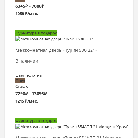
Диапазон
6345
₽
–
7088
₽
1058 ₽/мес.
цен:
6345₽
Фурнитура в подарок
–
Выбрать >
7088₽
Межкомнатная дверь «Турин 530.221»
В наличии
Цвет полотна
Орех
Стекло
Диапазон
7290
₽
–
13095
₽
1215 ₽/мес.
цен:
7290₽
Фурнитура в подарок
–
Выбрать >
13095₽
Межкомнатная дверь «Турин 554АПП.21 Молдинг