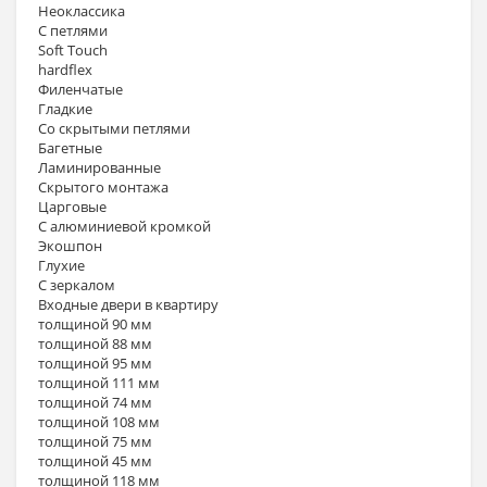
Неоклассика
С петлями
Soft Touch
hardflex
Филенчатые
Гладкие
Со скрытыми петлями
Багетные
Ламинированные
Скрытого монтажа
Царговые
С алюминиевой кромкой
Экошпон
Глухие
С зеркалом
Входные двери в квартиру
толщиной 90 мм
толщиной 88 мм
толщиной 95 мм
толщиной 111 мм
толщиной 74 мм
толщиной 108 мм
толщиной 75 мм
толщиной 45 мм
толщиной 118 мм