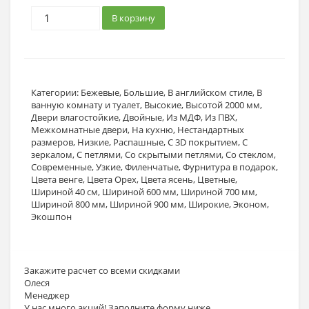
В корзину
Категории:
Бежевые
,
Большие
,
В английском стиле
,
В
ванную комнату и туалет
,
Высокие
,
Высотой 2000 мм
,
Двери влагостойкие
,
Двойные
,
Из МДФ
,
Из ПВХ
,
Межкомнатные двери
,
На кухню
,
Нестандартных
размеров
,
Низкие
,
Распашные
,
С 3D покрытием
,
С
зеркалом
,
С петлями
,
Со скрытыми петлями
,
Со стеклом
,
Современные
,
Узкие
,
Филенчатые
,
Фурнитура в подарок
,
Цвета венге
,
Цвета Орех
,
Цвета ясень
,
Цветные
,
Шириной 40 см
,
Шириной 600 мм
,
Шириной 700 мм
,
Шириной 800 мм
,
Шириной 900 мм
,
Широкие
,
Эконом
,
Экошпон
Закажите расчет
со всеми скидками
Олеся
Менеджер
У нас много акций! Заполните форму ниже,