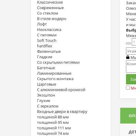
Классические
Зака
Современные
Олес
Со стеклом
Мене
В стиле модерн
У на
Лофт
и мы
Неоклассика
Выбр
С петлями
Межк
Soft Touch
hardflex
Филенчатые
Гладкие
Мы
Со скрытыми петлями
Багетные
Ламинированные
Скрытого монтажа
За
Царговые
Мн
С алюминиевой кромкой
Экошпон
Глухие
С зеркалом
Входные двери в квартиру
ОП
толщиной 88 мм
толщиной 95 мм
толщиной 111 мм
ДЕ
толщиной 74 мм