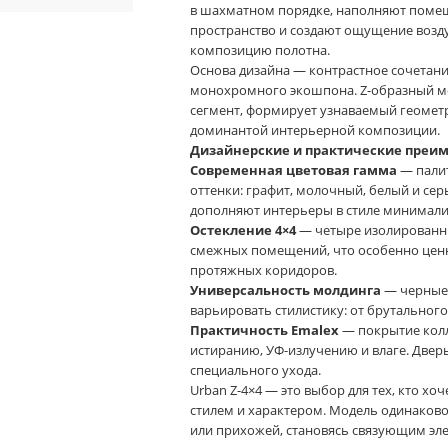
в шахматном порядке, наполняют помещ
пространство и создают ощущение возд
композицию полотна.
Основа дизайна — контрастное сочетани
монохромного экошпона. Z-образный м
сегмент, формирует узнаваемый геометр
доминантой интерьерной композиции.
Дизайнерские и практические преи
Современная цветовая гамма
— палит
оттенки: графит, молочный, белый и се
дополняют интерьеры в стиле минимализ
Остекление 4×4
— четыре изолированны
смежных помещений, что особенно ценно
протяжных коридоров.
Универсальность молдинга
— черные 
варьировать стилистику: от брутального 
Практичность Emalex
— покрытие колл
истиранию, УФ-излучению и влаге. Дверь
специального ухода.
Urban Z-4×4 — это выбор для тех, кто хо
стилем и характером. Модель одинаково
или прихожей, становясь связующим э