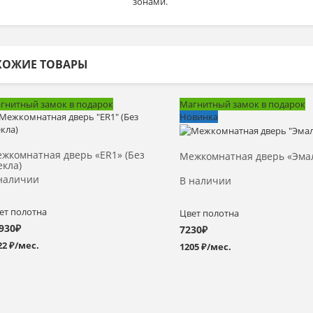
зонами.
ХОЖИЕ ТОВАРЫ
гнитный замок в подарок
Магнитный замок в подарок
Новинка
Выбрать >
Выбрать >
жкомнатная дверь «ER1» (Без
Межкомнатная дверь «Эмал
екла)
наличии
В наличии
ет полотна
Цвет полотна
930
₽
7230
₽
22 ₽/мес.
1205 ₽/мес.