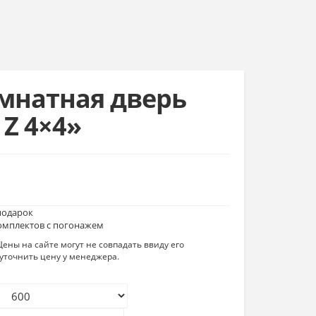
натная дверь
 Z 4×4»
подарок
комплектов с погонажем
ены на сайте могут не совпадать ввиду его
уточнить цену у менеджера.