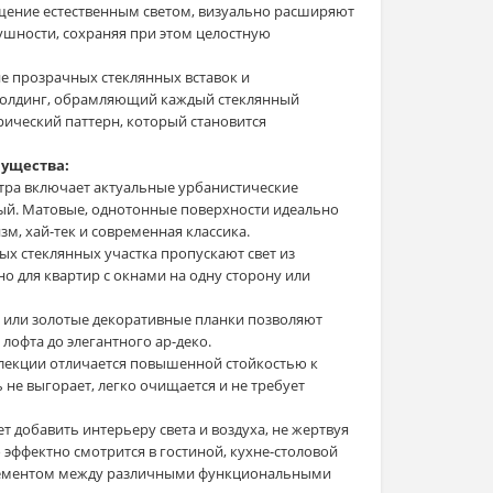
ение естественным светом, визуально расширяют
ушности, сохраняя при этом целостную
е прозрачных стеклянных вставок и
олдинг, обрамляющий каждый стеклянный
ический паттерн, который становится
мущества:
ра включает актуальные урбанистические
рый. Матовые, однотонные поверхности идеально
м, хай-тек и современная классика.
х стеклянных участка пропускают свет из
 для квартир с окнами на одну сторону или
или золотые декоративные планки позволяют
лофта до элегантного ар-деко.
екции отличается повышенной стойкостью к
 не выгорает, легко очищается и не требует
чет добавить интерьеру света и воздуха, не жертвуя
 эффектно смотрится в гостиной, кухне-столовой
лементом между различными функциональными