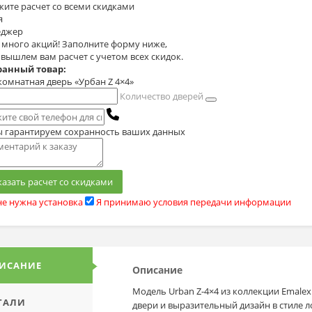
жите расчет
со всеми скидками
я
джер
с много акций! Заполните форму ниже,
 вышлем вам расчет с учетом всех скидок.
анный товар:
омнатная дверь «Урбан Z 4×4»
Количество дверей
 гарантируем сохранность ваших данных
казать расчет со скидками
е нужна установка
Я принимаю условия передачи информации
ИСАНИЕ
Описание
Модель Urban Z-4×4 из коллекции Emale
ТАЛИ
двери и выразительный дизайн в стиле 