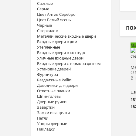
Светлые
Серые
Цвет Антик Серебро
Цвет Белый ясень
Черные
ПО
С зеркалом
Металлические входные двери
Входные двери в дом
Ма
Утепленные
Входные двери в коттедж
Уличные входные двери
Входные двери с терморазрывом
Ме
Установка дверей
ст
Фурнитура
В 
Раздвижные Pallini
Доводчики для двери
Ответные планки
Цв
Шпингалеты
10
Дверные ручки
18
Завертки
Замки и защелки
Петли
Упоры дверные
Накладки