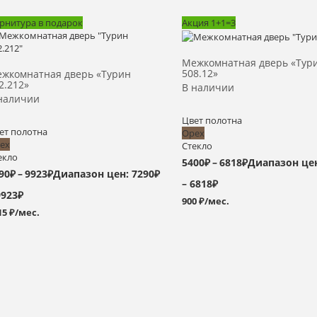
рнитура в подарок
Акция 1+1=3
Выбрать >
Выбрать >
Межкомнатная дверь «Тур
508.12»
жкомнатная дверь «Турин
2.212»
В наличии
наличии
Цвет полотна
ет полотна
Орех
ех
Стекло
екло
5400
₽
–
6818
₽
Диапазон цен
90
₽
–
9923
₽
Диапазон цен: 7290₽
– 6818₽
9923₽
900 ₽/мес.
15 ₽/мес.