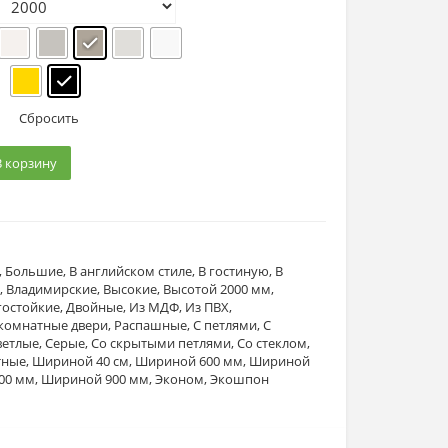
Сбросить
В корзину
,
Большие
,
В английском стиле
,
В гостиную
,
В
ю
,
Владимирские
,
Высокие
,
Высотой 2000 мм
,
гостойкие
,
Двойные
,
Из МДФ
,
Из ПВХ
,
омнатные двери
,
Распашные
,
С петлями
,
С
ветлые
,
Серые
,
Со скрытыми петлями
,
Со стеклом
,
тные
,
Шириной 40 см
,
Шириной 600 мм
,
Шириной
00 мм
,
Шириной 900 мм
,
Эконом
,
Экошпон