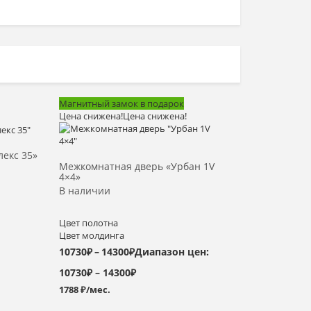
Магнитный замок в подарок
Цена снижена!
Цена снижена!
Выбрать >
екс 35»
Межкомнатная дверь «Урбан 1V
4×4»
В наличии
Цвет полотна
Цвет молдинга
10730
₽
–
14300
₽
Диапазон цен:
10730₽ – 14300₽
1788 ₽/мес.