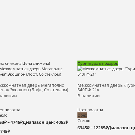
на снижена!
Цена снижена!
Фурнитура в подарок
Выбрать >
Выбрать >
жкомнатная дверь Мегаполис
Межкомнатная дверь «Тур
ена» Экошпон (Лофт, Со стеклом)
540ПФ.21»
наличии
В наличии
ет полотна
Цвет полотна
екло
Орех
Стекло
53
₽
–
4745
₽
Диапазон цен: 4053₽
6345
₽
–
12285
₽
Диапазон ц
4745₽