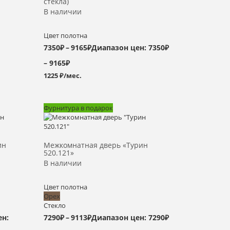
стекла)
В наличии
Цвет полотна
7350
₽
–
9165
₽
Диапазон цен: 7350₽
– 9165₽
1225 ₽/мес.
Фурнитура в подарок
Выбрать >
ин
Межкомнатная дверь «Турин
520.121»
В наличии
Цвет полотна
Орех
Стекло
ен:
7290
₽
–
9113
₽
Диапазон цен: 7290₽