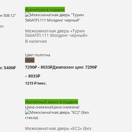
Фурнитура в подарок
Выбрать >
ин
Межкомнатная дверь «Турин
566АПП.111 Молдинг черный»
В наличии
Цвет полотна
Орех
7290
₽
–
8033
₽
Диапазон цен: 7290₽
: 5400₽
– 8033₽
1215 ₽/мес.
Магнитный замок в подарок
Цена снижена!
Цена снижена!
Выбрать >
Межкомнатная дверь «EC2» (Без