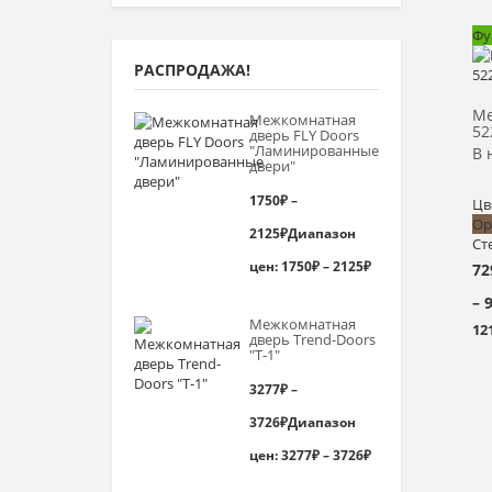
Фу
РАСПРОДАЖА!
Ме
Межкомнатная
52
дверь FLY Doors
"Ламинированные
В 
двери"
1750
₽
–
Цв
Ор
2125
₽
Диапазон
Ст
цен: 1750₽ – 2125₽
72
– 
Межкомнатная
12
дверь Trend-Doоrs
"Т-1"
3277
₽
–
3726
₽
Диапазон
цен: 3277₽ – 3726₽