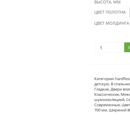
ВЫСОТА, ММ
ЦВЕТ ПОЛОТНА
ЦВЕТ МОЛДИНГА
Категории:
hardflex
детскую
,
В спальн
Гладкие
,
Двери вла
Классические
,
Межк
шумоизоляцией
,
С
Современные
,
Цве
700 мм
,
Шириной 8