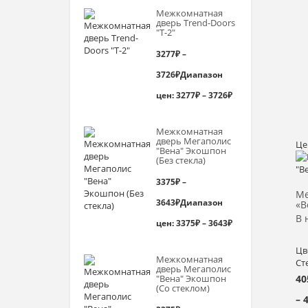
Межкомнатная
дверь Trend-Doоrs
"Т-2"
3277
₽
–
3726
₽
Диапазон
цен: 3277₽ – 3726₽
Межкомнатная
дверь Мегаполис
Це
"Вена" Экошпон
(Без стекла)
3375
₽
–
Ме
3643
₽
Диапазон
«В
В 
цен: 3375₽ – 3643₽
Цв
Межкомнатная
Ст
дверь Мегаполис
"Вена" Экошпон
40
(Со стеклом)
– 