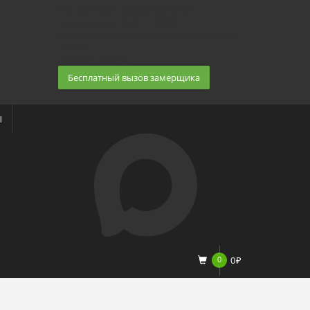
Екатеринбург, Космонавтов 86
(Белка 3 этаж) 10:30 — 20:00
8 (343) 20-10-510, 8-950-20-30-510, 8-950-20-
30-509
Заказать звонок
Бесплатный вызов замерщика
Ы
0
0
₽