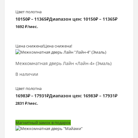
Цвет полотна
10150
₽
–
11365
₽
Диапазон цен: 10150₽ – 11365₽
1692 ₽/мес.
Цена снижена!
Цена снижена!
Выбрать >
Межкомнатная дверь Лайн «Лайн-4» (Эмаль)
В наличии
Цвет полотна
16983
₽
–
17931
₽
Диапазон цен: 16983₽ – 17931₽
2831 ₽/мес.
Магнитный замок в подарок
Выбрать >