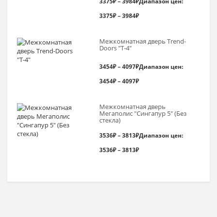
3375
₽
–
3984
₽
Диапазон цен:
3375₽ – 3984₽
Межкомнатная дверь Trend-
Doоrs "Т-4"
3454
₽
–
4097
₽
Диапазон цен:
3454₽ – 4097₽
Межкомнатная дверь
Мегаполис "Сингапур 5" (Без
стекла)
3536
₽
–
3813
₽
Диапазон цен:
3536₽ – 3813₽