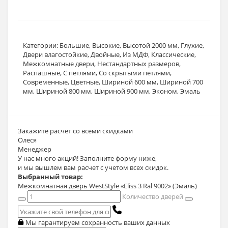
Категории:
Большие
,
Высокие
,
Высотой 2000 мм
,
Глухие
,
Двери влагостойкие
,
Двойные
,
Из МДФ
,
Классические
,
Межкомнатные двери
,
Нестандартных размеров
,
Распашные
,
С петлями
,
Со скрытыми петлями
,
Современные
,
Цветные
,
Шириной 600 мм
,
Шириной 700
мм
,
Шириной 800 мм
,
Шириной 900 мм
,
Эконом
,
Эмаль
Закажите расчет
со всеми скидками
Олеся
Менеджер
У нас много акций! Заполните форму ниже,
и мы вышлем вам расчет с учетом всех скидок.
Выбранный товар:
Межкомнатная дверь WestStyle «Eliss 3 Ral 9002» (Эмаль)
Количество дверей
Мы гарантируем сохранность ваших данных