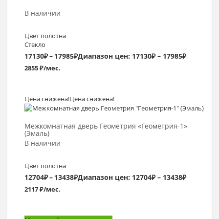
В наличии
Цвет полотна
Стекло
17130
₽
–
17985
₽
Диапазон цен: 17130₽ – 17985₽
2855 ₽/мес.
Цена снижена!
Цена снижена!
Выбрать >
Межкомнатная дверь Геометрия «Геометрия-1»
(Эмаль)
В наличии
Цвет полотна
12704
₽
–
13438
₽
Диапазон цен: 12704₽ – 13438₽
2117 ₽/мес.