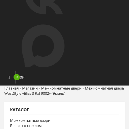
0
0
₽
Главная
»
Магазин
»
Межкомнатные двери
»
Межкомнатная дверь
WestStyle «Eliss 3 Ral 9002» (Эмаль)
КАТАЛОГ
Межкомнатные двери
Белые со стеклом