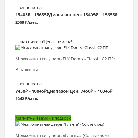
Цвет полотна
15405
₽
–
15655
₽
Диапазон цен: 15405₽ – 15655₽
2568 ₽/мес.
Цена снижена!
Цена снижена!
Выбрать >
Межкомнатная дверь FLY Doors «Classic C2 ПГ»
В наличии
Цвет полотна
7450
₽
–
10045
₽
Диапазон цен: 7450₽ – 10045₽
1242 ₽/мес.
Магнитный замок в подарок
Выбрать >
Межкомнатная дверь «Гланта» (Со стеклом)