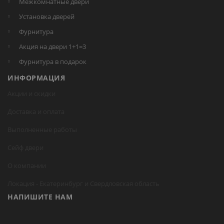
Межкомнатные двери
Установка дверей
Фурнитура
Акция на двери 1+1=3
Фурнитура в подарок
ИНФОРМАЦИЯ
Акции и скидки
Доставка и оплата
Выполненные работы
Сейф двери
О компании
Локация -
Екатеринбург
и Свердловская область
НАПИШИТЕ НАМ