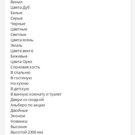
Винил
Цвета Дуб
Белые
Серые
Черные
Цветные
Светлые
Цвета ясень
Эмаль
Цвета венге
Бежевые
Цвета Орех
Слоновая кость
В спальню
В гостиную
На кухню
В детскую
В ванную комнату и туалет
Двери со скидкой
Альберо по акции
Двойные
Эконом
Новинки
Высокие
Высотой 2300 мм