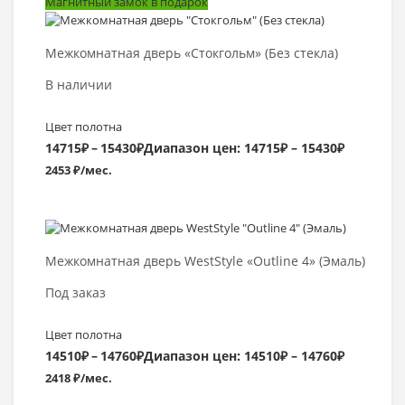
Магнитный замок в подарок
Выбрать >
Межкомнатная дверь «Стокгольм» (Без стекла)
В наличии
Цвет полотна
14715
₽
–
15430
₽
Диапазон цен: 14715₽ – 15430₽
2453 ₽/мес.
Выбрать >
Межкомнатная дверь WestStyle «Outline 4» (Эмаль)
Под заказ
Цвет полотна
14510
₽
–
14760
₽
Диапазон цен: 14510₽ – 14760₽
2418 ₽/мес.