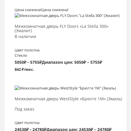
Цена снижена!
Цена снижена!
Выбрать >
Межкомнатная дверь FLY Doors «La Stella 300»
(Эмалит)
В наличии
Цвет полотна
Стекло
5050
₽
–
5755
₽
Диапазон цен: 5050₽ – 5755₽
842 ₽/мес.
Выбрать >
Межкомнатная дверь WestStyle «Брюгге 1М» (Эмаль)
Под заказ
Цвет полотна
24530
₽
–
24780
₽
Диапазон цен: 24530₽ – 24780₽