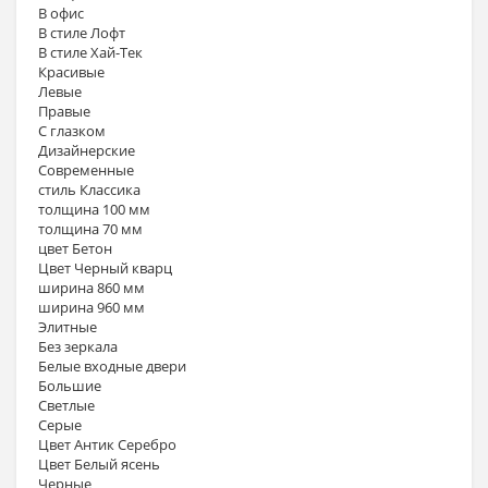
В офис
В стиле Лофт
В стиле Хай-Тек
Красивые
Левые
Правые
С глазком
Дизайнерские
Современные
стиль Классика
толщина 100 мм
толщина 70 мм
цвет Бетон
Цвет Черный кварц
ширина 860 мм
ширина 960 мм
Элитные
Без зеркала
Белые входные двери
Большие
Светлые
Серые
Цвет Антик Серебро
Цвет Белый ясень
Черные