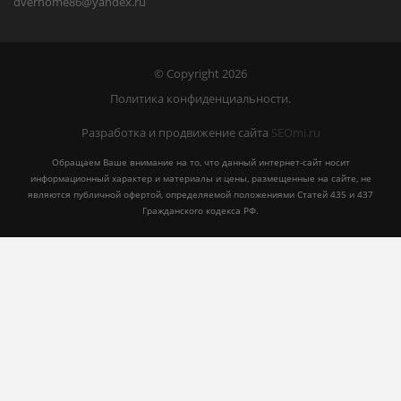
dverhome86@yandex.ru
© Copyright 2026
Политика конфиденциальности.
Разработка и продвижение сайта
SEOmi.ru
Обращаем Ваше внимание на то, что данный интернет-сайт носит
информационный характер и материалы и цены, размещенные на сайте, не
являются публичной офертой, определяемой положениями Статей 435 и 437
Гражданского кодекса РФ.