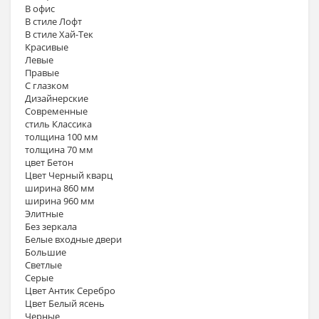
В офис
В стиле Лофт
В стиле Хай-Тек
Красивые
Левые
Правые
С глазком
Дизайнерские
Современные
стиль Классика
толщина 100 мм
толщина 70 мм
цвет Бетон
Цвет Черный кварц
ширина 860 мм
ширина 960 мм
Элитные
Без зеркала
Белые входные двери
Большие
Светлые
Серые
Цвет Антик Серебро
Цвет Белый ясень
Черные