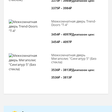
3375
₽
–
3984
₽
Диапазон цен:
3375₽ – 3984₽
Межкомнатная дверь Trend-
Doоrs "Т-4"
3454
₽
–
4097
₽
Диапазон цен:
3454₽ – 4097₽
Межкомнатная дверь
Мегаполис "Сингапур 5" (Без
стекла)
3536
₽
–
3813
₽
Диапазон цен:
3536₽ – 3813₽