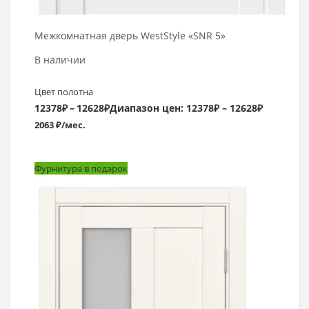
Межкомнатная дверь WestStyle «SNR 5»
В наличии
Цвет полотна
12378
₽
–
12628
₽
Диапазон цен: 12378₽ – 12628₽
2063 ₽/мес.
Фурнитура в подарок
Выбрать >