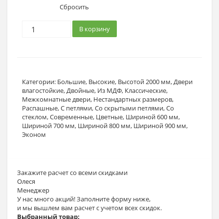
Сбросить
В корзину
Категории:
Большие
,
Высокие
,
Высотой 2000 мм
,
Двери
влагостойкие
,
Двойные
,
Из МДФ
,
Классические
,
Межкомнатные двери
,
Нестандартных размеров
,
Распашные
,
С петлями
,
Со скрытыми петлями
,
Со
стеклом
,
Современные
,
Цветные
,
Шириной 600 мм
,
Шириной 700 мм
,
Шириной 800 мм
,
Шириной 900 мм
,
Эконом
Закажите расчет
со всеми скидками
Олеся
Менеджер
У нас много акций! Заполните форму ниже,
и мы вышлем вам расчет с учетом всех скидок.
Выбранный товар: