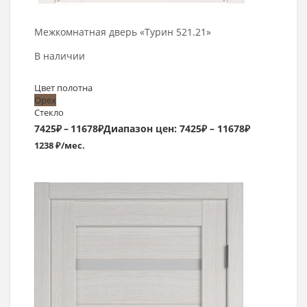
Межкомнатная дверь «Турин 521.21»
В наличии
Цвет полотна
Орех
Стекло
7425
₽
–
11678
₽
Диапазон цен: 7425₽ – 11678₽
1238 ₽/мес.
Выбрать >