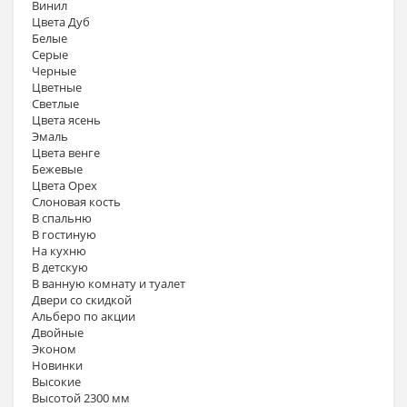
Винил
Цвета Дуб
Белые
Серые
Черные
Цветные
Светлые
Цвета ясень
Эмаль
Цвета венге
Бежевые
Цвета Орех
Слоновая кость
В спальню
В гостиную
На кухню
В детскую
В ванную комнату и туалет
Двери со скидкой
Альберо по акции
Двойные
Эконом
Новинки
Высокие
Высотой 2300 мм