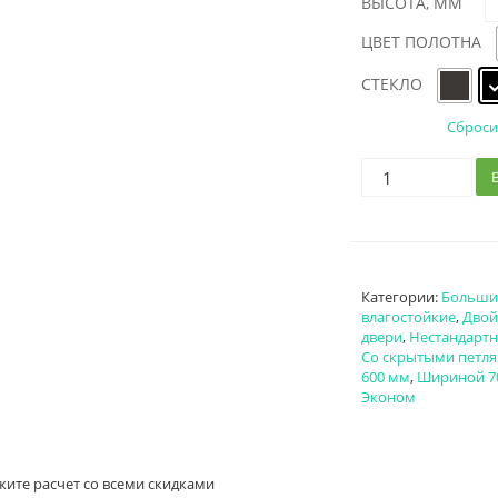
ВЫСОТА, ММ
ЦВЕТ ПОЛОТНА
СТЕКЛО
Сброси
Категории:
Больши
влагостойкие
,
Дво
двери
,
Нестандарт
Со скрытыми петл
600 мм
,
Шириной 7
Эконом
жите расчет
со всеми скидками