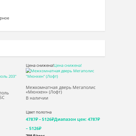
ерное
Цена снижена!
Цена снижена!
Выбрать >
Межкомнатная дверь Мегаполис
«Мюнхен» (Лофт)
поль
 SC
В наличии
Цвет полотна
4787
₽
–
5126
₽
Диапазон цен: 4787₽
– 5126₽
798 ₽/мес.