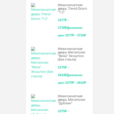
Межкомнатная
дверь Trend-Doоrs
"Т-2"
3277
₽
–
3726
₽
Диапазон
цен: 3277₽ – 3726₽
Межкомнатная
дверь Мегаполис
"Вена" Экошпон
(Без стекла)
3375
₽
–
3643
₽
Диапазон
цен: 3375₽ – 3643₽
Межкомнатная
дверь Мегаполис
"Дублин"
3375
₽
–