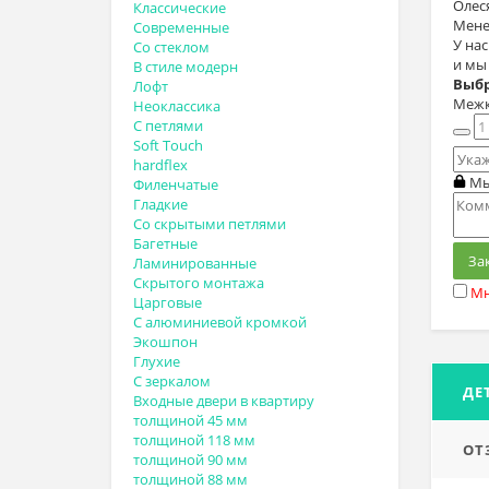
Олес
Классические
Мене
Современные
У на
Со стеклом
и мы
В стиле модерн
Выбр
Лофт
Межк
Неоклассика
С петлями
Soft Touch
hardflex
Мы
Филенчатые
Гладкие
Со скрытыми петлями
Багетные
За
Ламинированные
Скрытого монтажа
Мн
Царговые
С алюминиевой кромкой
Экошпон
Глухие
С зеркалом
ДЕ
Входные двери в квартиру
толщиной 45 мм
толщиной 118 мм
ОТ
толщиной 90 мм
толщиной 88 мм