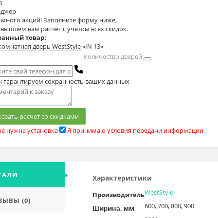
я
джер
с много акций! Заполните форму ниже,
 вышлем вам расчет с учетом всех скидок.
анный товар:
омнатная дверь WestStyle «IN 13»
Количество дверей
 гарантируем сохранность ваших данных
казать расчет со скидками
е нужна установка
Я принимаю условия передачи информации
ТАЛИ
Характеристики
WestStyle
Производитель
ЗЫВЫ (0)
600, 700, 800, 900
Ширина, мм