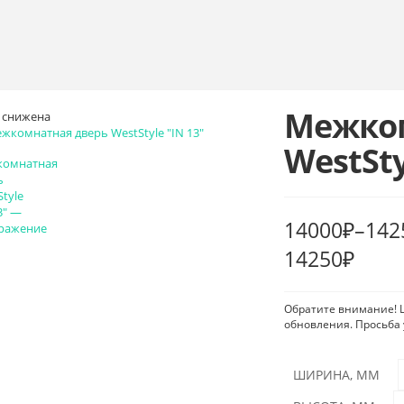
Межком
 снижена
WestSty
14000
₽
–
142
14250₽
Обратите внимание! Ц
обновления. Просьба 
ШИРИНА, ММ