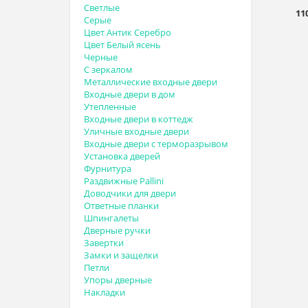
Светлые
11
Серые
Цвет Антик Серебро
Цвет Белый ясень
Черные
С зеркалом
Металлические входные двери
Входные двери в дом
Утепленные
Входные двери в коттедж
Уличные входные двери
Входные двери с терморазрывом
Установка дверей
Фурнитура
Раздвижные Pallini
Доводчики для двери
Ответные планки
Шпингалеты
Дверные ручки
Завертки
Замки и защелки
Петли
Упоры дверные
Накладки