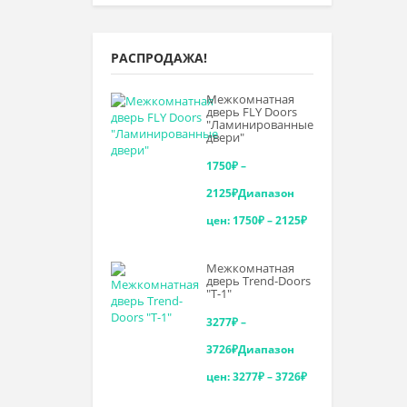
РАСПРОДАЖА!
Межкомнатная
дверь FLY Doors
"Ламинированные
двери"
1750
₽
–
2125
₽
Диапазон
цен: 1750₽ – 2125₽
Межкомнатная
дверь Trend-Doоrs
"Т-1"
3277
₽
–
3726
₽
Диапазон
цен: 3277₽ – 3726₽