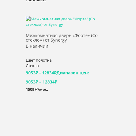
Выбрать >
Межкомнатная дверь «Форте» (Со
стеклом) от Synergy
В наличии
Цвет полотна
Стекло
9053
₽
–
12834
₽
Диапазон цен:
9053₽ – 12834₽
1509 ₽/мес.