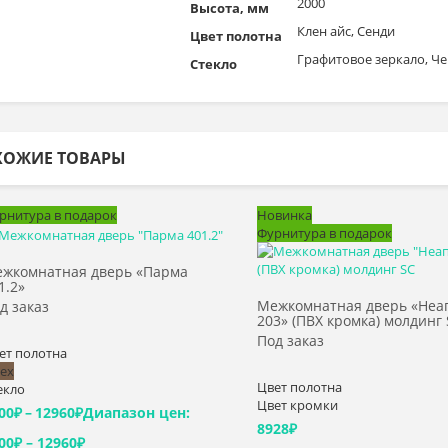
2000
Высота, мм
Клен айс, Сенди
Цвет полотна
Графитовое зеркало, Ч
Стекло
ХОЖИЕ ТОВАРЫ
рнитура в подарок
Новинка
Фурнитура в подарок
Выбрать >
Выбрать >
жкомнатная дверь «Парма
1.2»
Межкомнатная дверь «Неа
д заказ
203» (ПВХ кромка) молдинг
Под заказ
ет полотна
ех
Цвет полотна
екло
Цвет кромки
00
₽
–
12960
₽
Диапазон цен:
8928
₽
00₽ – 12960₽