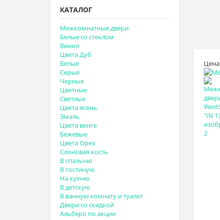
КАТАЛОГ
Межкомнатные двери
Белые со стеклом
Винил
Цвета Дуб
Белые
Цена
Серые
Черные
Цветные
Светлые
Цвета ясень
Эмаль
Цвета венге
Бежевые
Цвета Орех
Слоновая кость
В спальню
В гостиную
На кухню
В детскую
В ванную комнату и туалет
Двери со скидкой
Альберо по акции