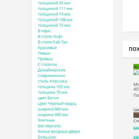
толщиной 95 мм
толщиной 111 мм
толщиной 74 мм
толщиной 108 мм
толщиной 75 мм
В офис
В стиле Лофт
В стиле Хай-Тек
Красивые
ПО
Левые
Правые
С глазком
Фу
Дизайнерские
Современные
стиль Классика
Ме
толщина 100 мм
40
толщина 70 мм
По
цвет Бетон
Цвет Черный кварц
ширина 860 мм
Цв
ширина 960 мм
Ор
Элитные
Ст
Без зеркала
66
Белые входные двери
Большие
66