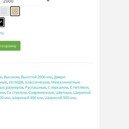
ть
В корзину
е
,
Высокие
,
Высотой 2000 мм
,
Двери
йные
,
Из МДФ
,
Классические
,
Межкомнатные
ных размеров
,
Распашные
,
С зеркалом
,
С петлями
,
ями
,
Со стеклом
,
Современные
,
Цветные
,
Шириной
00 мм
,
Шириной 800 мм
,
Шириной 900 мм
,