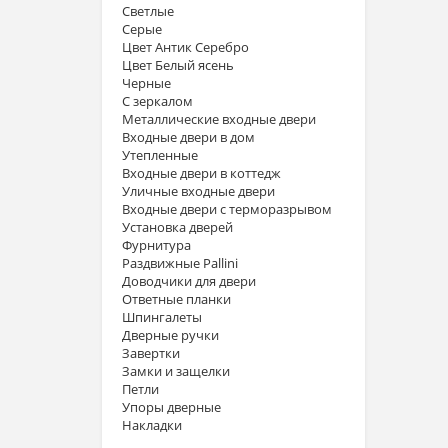
Светлые
Серые
Цвет Антик Серебро
Цвет Белый ясень
Черные
С зеркалом
Металлические входные двери
Входные двери в дом
Утепленные
Входные двери в коттедж
Уличные входные двери
Входные двери с терморазрывом
Установка дверей
Фурнитура
Раздвижные Pallini
Доводчики для двери
Ответные планки
Шпингалеты
Дверные ручки
Завертки
Замки и защелки
Петли
Упоры дверные
Накладки