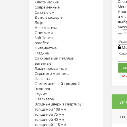
Олес
Классические
Мене
Современные
У на
Со стеклом
и мы
В стиле модерн
Выбр
Лофт
Межк
Неоклассика
С петлями
Soft Touch
hardflex
Мы
Филенчатые
Гладкие
Со скрытыми петлями
Багетные
За
Ламинированные
Скрытого монтажа
Мн
Царговые
С алюминиевой кромкой
Экошпон
Глухие
С зеркалом
ДЕ
Входные двери в квартиру
толщиной 108 мм
толщиной 75 мм
ОТ
толщиной 45 мм
толщиной 118 мм