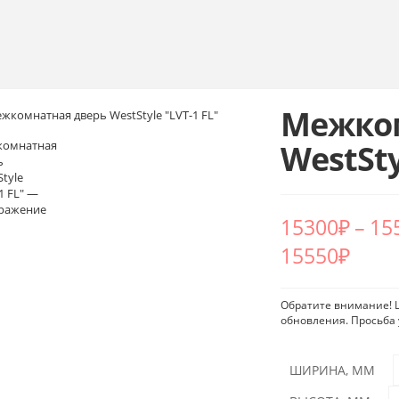
Межком
WestSty
15300
₽
–
15
15550₽
Обратите внимание! Ц
обновления. Просьба 
ШИРИНА, ММ