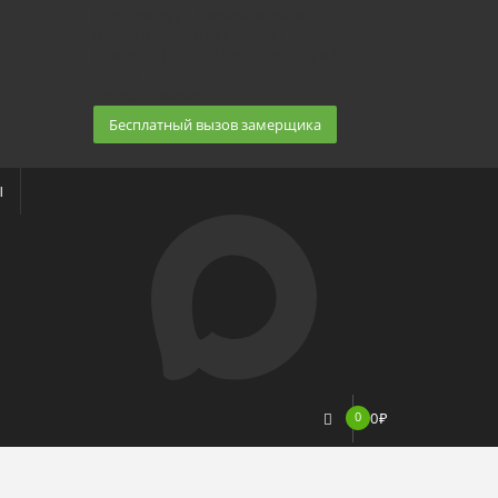
Екатеринбург, Космонавтов 86
(Белка 3 этаж) 10:30 — 20:00
8 (343) 20-10-510, 8-950-20-30-510, 8-950-20-
30-509
Заказать звонок
Бесплатный вызов замерщика
Ы
0
0
₽