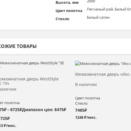
2000
Высота, мм
Песчаный рай, Белый E
Цвет полотна
Белый сатин
Стекло
ХОЖИЕ ТОВАРЫ
Выбрать >
Выбрать >
Межкомнатная дверь «Икс-
жкомнатная дверь WestStyle
E 1V»
В наличии
наличии
Цвет полотна
ет полотна
Стекло
75
₽
–
8725
₽
Диапазон цен: 8475₽
7485
₽
1248 ₽/мес.
8725₽
13 ₽/мес.