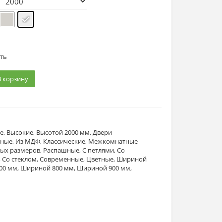
ть
В корзину
е
,
Высокие
,
Высотой 2000 мм
,
Двери
йные
,
Из МДФ
,
Классические
,
Межкомнатные
ных размеров
,
Распашные
,
С петлями
,
Со
,
Со стеклом
,
Современные
,
Цветные
,
Шириной
00 мм
,
Шириной 800 мм
,
Шириной 900 мм
,