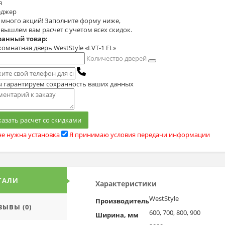
я
джер
с много акций! Заполните форму ниже,
 вышлем вам расчет с учетом всех скидок.
анный товар:
омнатная дверь WestStyle «LVT-1 FL»
Количество дверей
 гарантируем сохранность ваших данных
казать расчет со скидками
е нужна установка
Я принимаю условия передачи информации
ТАЛИ
Характеристики
WestStyle
Производитель
ЗЫВЫ (0)
600, 700, 800, 900
Ширина, мм