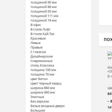
толщиной 90 мм
толщиной 88 мм
толщиной 95 мм
толщиной 111 мм
толщиной 74 мм
В офис
В стиле Лофт
В стиле Хай-Тек
Красивые
ПО
Левые
Правые
С глазком
Дизайнерские
Современные
стиль Классика
Ме
толщина 100 мм
«S
толщина 70 мм
В 
цвет Бетон
Цвет Черный кварц
ширина 860 мм
Цв
ширина 960 мм
84
Элитные
– 
Без зеркала
Белые входные двери
14
Большие