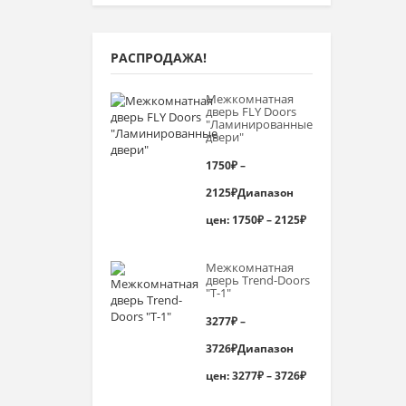
РАСПРОДАЖА!
Межкомнатная
дверь FLY Doors
"Ламинированные
двери"
1750
₽
–
2125
₽
Диапазон
цен: 1750₽ – 2125₽
Межкомнатная
дверь Trend-Doоrs
"Т-1"
3277
₽
–
3726
₽
Диапазон
цен: 3277₽ – 3726₽