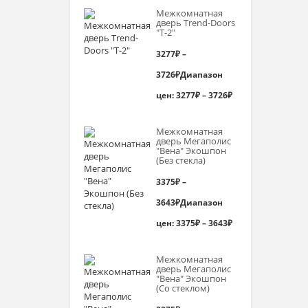
Межкомнатная
дверь Trend-Doоrs
"Т-2"
3277
₽
–
3726
₽
Диапазон
цен: 3277₽ – 3726₽
Межкомнатная
дверь Мегаполис
"Вена" Экошпон
(Без стекла)
3375
₽
–
3643
₽
Диапазон
цен: 3375₽ – 3643₽
Межкомнатная
дверь Мегаполис
"Вена" Экошпон
(Со стеклом)