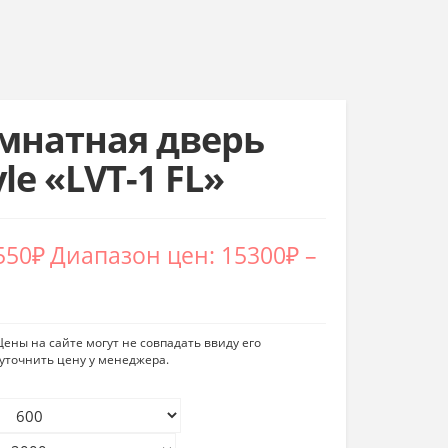
натная дверь
le «LVT-1 FL»
550
₽
Диапазон цен: 15300₽ –
ены на сайте могут не совпадать ввиду его
уточнить цену у менеджера.