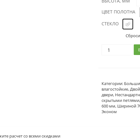
ВЫСОТА, ММ
ЦВЕТ ПОЛОТНА
СТЕКЛО
Сброси
Категории:
Больши
влагостойкие
,
Дво
двери
,
Нестандарт
скрытыми петлями
600 мм
,
Шириной 7
Эконом
жите расчет
со всеми скидками