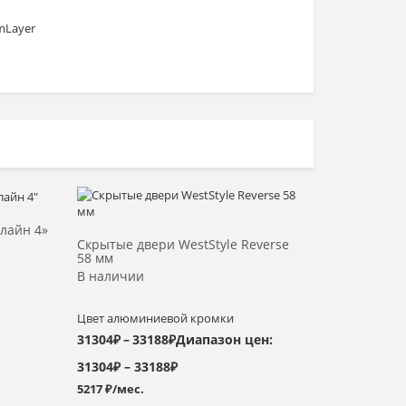
mLayer
Выбрать >
лайн 4»
Скрытые двери WestStyle Reverse
58 мм
В наличии
Цвет алюминиевой кромки
31304
₽
–
33188
₽
Диапазон цен:
31304₽ – 33188₽
5217 ₽/мес.