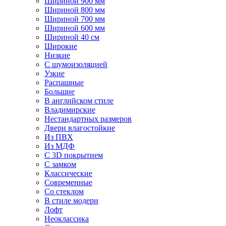
Шириной 900 мм
Шириной 800 мм
Шириной 700 мм
Шириной 600 мм
Шириной 40 см
Широкие
Низкие
С шумоизоляцией
Узкие
Распашные
Большие
В английском стиле
Владимирские
Нестандартных размеров
Двери влагостойкие
Из ПВХ
Из МДФ
С 3D покрытием
С замком
Классические
Современные
Со стеклом
В стиле модерн
Лофт
Неоклассика