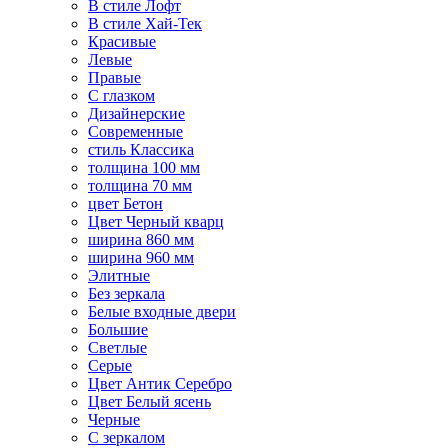
В стиле Лофт
В стиле Хай-Тек
Красивые
Левые
Правые
С глазком
Дизайнерские
Современные
стиль Классика
толщина 100 мм
толщина 70 мм
цвет Бетон
Цвет Черный кварц
ширина 860 мм
ширина 960 мм
Элитные
Без зеркала
Белые входные двери
Большие
Светлые
Серые
Цвет Антик Серебро
Цвет Белый ясень
Черные
С зеркалом