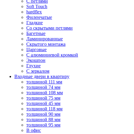
С петлями
Soft Touch
hardflex
Филенчатые
Гладкие
Со скрытыми петлями
Багетные
Ламинированные
Скрытого монтажа
Царговые
С алюминиевой кромкой
Экошпон
Глухие
С зеркалом
Входные двери в квартиру
толщиной 111 мм
толщиной 74 мм
толщиной 108 мм
толщиной 75 мм
толщиной 45 мм
толщиной 118 мм
толщиной 90 мм
толщиной 88 мм
толщиной 95 мм
В офис