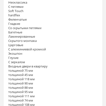
Неоклассика
С петлями
Soft Touch
hardflex
Филенчатые
Гладкие
Со скрытыми петлями
Багетные
Ламинированные
Скрытого монтажа
Царговые
С алюминиевой кромкой
Экошпон
Глухие
С зеркалом
Входные двери в квартиру
толщиной 75 мм
толщиной 45 мм
толщиной 118 мм
толщиной 90 мм
толщиной 88 мм
толщиной 95 мм
толщиной 111 мм
толщиной 74 мм
толщиной 108 мм