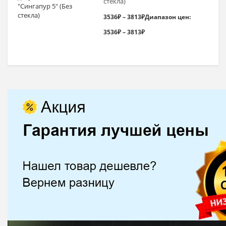
стекла)
3536
₽
–
3813
₽
Диапазон цен:
3536₽ – 3813₽