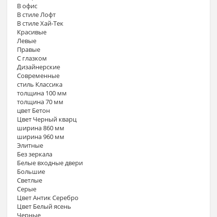
В офис
В стиле Лофт
В стиле Хай-Тек
Красивые
Левые
Правые
С глазком
Дизайнерские
Современные
стиль Классика
толщина 100 мм
толщина 70 мм
цвет Бетон
Цвет Черный кварц
ширина 860 мм
ширина 960 мм
Элитные
Без зеркала
Белые входные двери
Большие
Светлые
Серые
Цвет Антик Серебро
Цвет Белый ясень
Черные