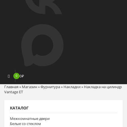
0
0
₽
Главная
»
Магазин
»
Фурнитура
»
Накладки
»
Накладка на цилиндр
Vantage ET
КАТАЛОГ
Межкомнатные двери
Белые со стеклом