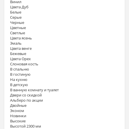
Винил
Цвета Дуб
Белые
Серые
Черные
Цветные
Светлые
Цвета ясень
Эмаль
Цвета венге
Бежевые
Цвета Орех
Слоновая кость
В спальню
В гостиную
На кухню
В детскую
В ванную комнату и туалет
Двери со скидкой
Альберо по акции
Двойные
Эконом
Новинки
Высокие
Высотой 2300 мм