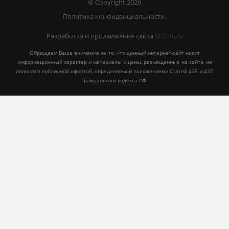
© Copyright 2026
Политика конфиденциальности.
Разработка и продвижение сайта
SEOmi.ru
Обращаем Ваше внимание на то, что данный интернет-сайт носит
информационный характер и материалы и цены, размещенные на сайте, не
являются публичной офертой, определяемой положениями Статей 435 и 437
Гражданского кодекса РФ.