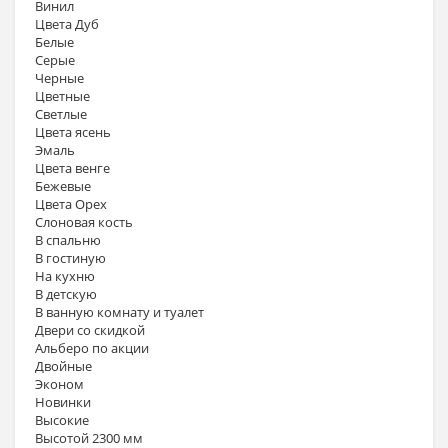
Винил
Цвета Дуб
Белые
Серые
Черные
Цветные
Светлые
Цвета ясень
Эмаль
Цвета венге
Бежевые
Цвета Орех
Слоновая кость
В спальню
В гостиную
На кухню
В детскую
В ванную комнату и туалет
Двери со скидкой
Альберо по акции
Двойные
Эконом
Новинки
Высокие
Высотой 2300 мм