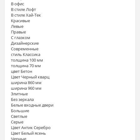
В офис
В стиле Лофт
В стиле Хай-Тек
Красивые
Левые
Правые
С глазком
Дизайнерские
Современные
стиль Классика
толщина 100 мм
толщина 70 мм
цвет Бетон
Цвет Черный кварц
ширина 860 мм
ширина 960 мм
Элитные
Без зеркала
Белые входные двери
Большие
Светлые
Серые
Цвет Антик Серебро
Цвет Белый ясень
Черные