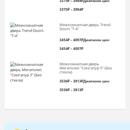
3375
₽
–
3984
₽
Диапазон цен:
3375₽ – 3984₽
Межкомнатная дверь Trend-
Doоrs "Т-4"
3454
₽
–
4097
₽
Диапазон цен:
3454₽ – 4097₽
Межкомнатная дверь
Мегаполис "Сингапур 5" (Без
стекла)
3536
₽
–
3813
₽
Диапазон цен:
3536₽ – 3813₽