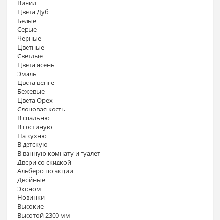
Винил
Цвета Дуб
Белые
Серые
Черные
Цветные
Светлые
Цвета ясень
Эмаль
Цвета венге
Бежевые
Цвета Орех
Слоновая кость
В спальню
В гостиную
На кухню
В детскую
В ванную комнату и туалет
Двери со скидкой
Альберо по акции
Двойные
Эконом
Новинки
Высокие
Высотой 2300 мм