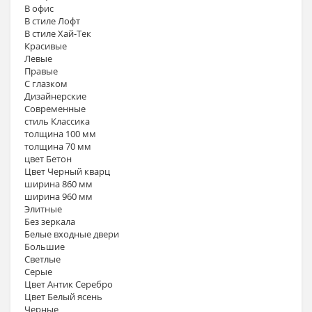
В офис
В стиле Лофт
В стиле Хай-Тек
Красивые
Левые
Правые
С глазком
Дизайнерские
Современные
стиль Классика
толщина 100 мм
толщина 70 мм
цвет Бетон
Цвет Черный кварц
ширина 860 мм
ширина 960 мм
Элитные
Без зеркала
Белые входные двери
Большие
Светлые
Серые
Цвет Антик Серебро
Цвет Белый ясень
Черные