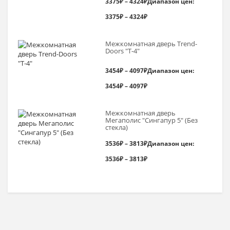
3375
₽
–
4324
₽
Диапазон цен:
3375₽ – 4324₽
Межкомнатная дверь Trend-
Doоrs "Т-4"
3454
₽
–
4097
₽
Диапазон цен:
3454₽ – 4097₽
Межкомнатная дверь
Мегаполис "Сингапур 5" (Без
стекла)
3536
₽
–
3813
₽
Диапазон цен:
3536₽ – 3813₽