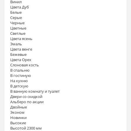
Винил
Цвета Дуб
Белые
Серые
Черные
Цветные
Светлые
Цвета ясень
Эмаль
Цвета венге
Бежевые
Цвета Орех
Слоновая кость
В спальню
В гостиную
На кухню
В детскую
В ванную комнату и туалет
Двери со скидкой
Альберо по акции
Двойные
Эконом
Новинки
Высокие
Высотой 2300 мм