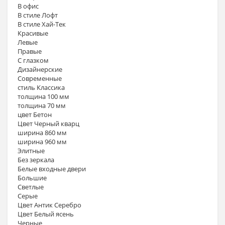
В офис
В стиле Лофт
В стиле Хай-Тек
Красивые
Левые
Правые
С глазком
Дизайнерские
Современные
стиль Классика
толщина 100 мм
толщина 70 мм
цвет Бетон
Цвет Черный кварц
ширина 860 мм
ширина 960 мм
Элитные
Без зеркала
Белые входные двери
Большие
Светлые
Серые
Цвет Антик Серебро
Цвет Белый ясень
Черные