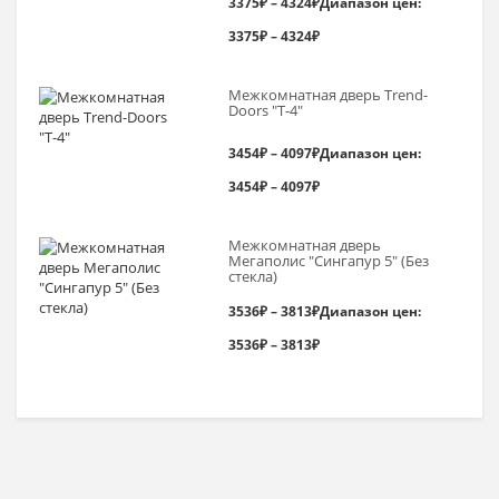
3375
₽
–
4324
₽
Диапазон цен:
3375₽ – 4324₽
Межкомнатная дверь Trend-
Doоrs "Т-4"
3454
₽
–
4097
₽
Диапазон цен:
3454₽ – 4097₽
Межкомнатная дверь
Мегаполис "Сингапур 5" (Без
стекла)
3536
₽
–
3813
₽
Диапазон цен:
3536₽ – 3813₽