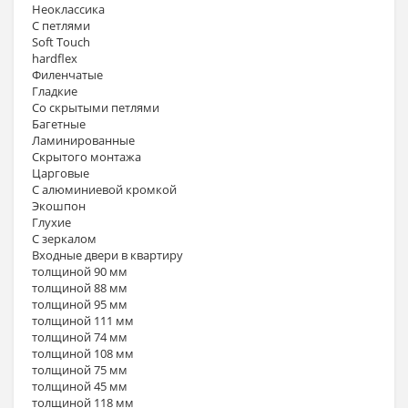
Неоклассика
С петлями
Soft Touch
hardflex
Филенчатые
Гладкие
Со скрытыми петлями
Багетные
Ламинированные
Скрытого монтажа
Царговые
С алюминиевой кромкой
Экошпон
Глухие
С зеркалом
Входные двери в квартиру
толщиной 90 мм
толщиной 88 мм
толщиной 95 мм
толщиной 111 мм
толщиной 74 мм
толщиной 108 мм
толщиной 75 мм
толщиной 45 мм
толщиной 118 мм