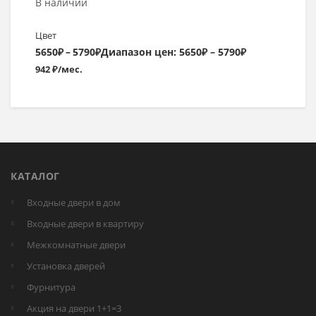
В наличии
Цвет
5650
₽
–
5790
₽
Диапазон цен: 5650₽ – 5790₽
942 ₽/мес.
КАТАЛОГ
Входные двери в дом
Входные двери в квартиру
Межкомнатные двери
Установка дверей
Фурнитура
Акция на двери 1+1=3