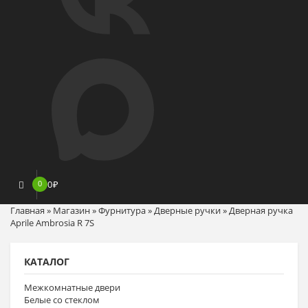
0
0
₽
Главная
»
Магазин
»
Фурнитура
»
Дверные ручки
»
Дверная ручка
Aprile Ambrosia R 7S
КАТАЛОГ
Межкомнатные двери
Белые со стеклом