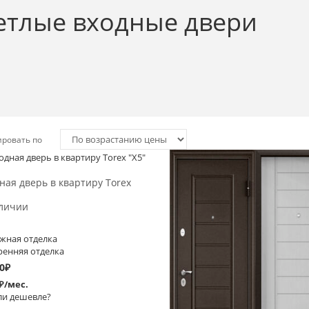
етлые входные двери
ировать по
Выбрать >
Выбрать >
ная дверь в квартиру Torex
личии
жная отделка
ренняя отделка
0
₽
 ₽/мес.
и дешевле?