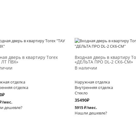
Выбрать >
Выбрать >
ная дверь в квартиру Torex
Входная дверь в квартиру To
 ЛТ ПВХ»
«ДЕЛЬТА ПРО DL-2 СК6-СМ»
личии
В наличии
жная отделка
Наружная отделка
ренняя отделка
Внутренняя отделка
Стекло
0
₽
35490
₽
 ₽/мес.
и дешевле?
5915 ₽/мес.
Нашли дешевле?