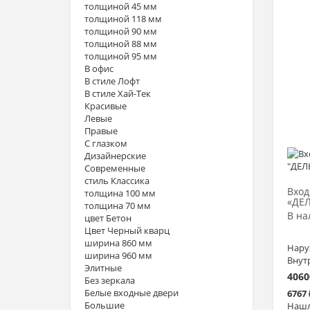
толщиной 45 мм
толщиной 118 мм
толщиной 90 мм
толщиной 88 мм
толщиной 95 мм
В офис
В стиле Лофт
В стиле Хай-Тек
Красивые
Левые
Правые
С глазком
Дизайнерские
Современные
стиль Классика
Вход
толщина 100 мм
«ДЕЛ
толщина 70 мм
В на
цвет Бетон
Цвет Черный кварц
ширина 860 мм
Нару
ширина 960 мм
Внут
Элитные
4060
Без зеркала
Белые входные двери
6767
Большие
Нашл