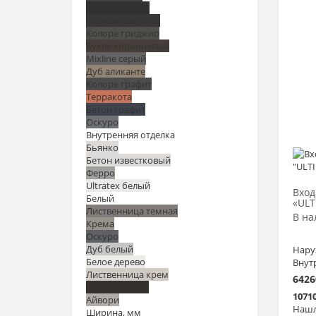
Черный кварц
Черная шагрень
Колоре гриджио
Букле коричневый
Mixline серый
Дуб аликанте
Колоре графит
Терракота
Бетон графит
Оскуро
Внутренняя отделка
Бьянко
Бетон известковый
Ферро
Ultratex белый
Вход
Белый
«ULT
Лиственница темная
В на
Крема
Оскуро
Дуб белый
Нару
Белое дерево
Внут
Лиственница крем
6426
Дуб угольный
1071
Айвори
Нашл
Ширина, мм