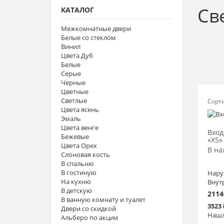
Св
КАТАЛОГ
Межкомнатные двери
Белые со стеклом
Винил
Цвета Дуб
Белые
Серые
Черные
Цветные
Светлые
Сорт
Цвета ясень
Эмаль
Цвета венге
Вход
Бежевые
«Х5»
Цвета Орех
В на
Слоновая кость
В спальню
В гостиную
Нару
На кухню
Внут
В детскую
2114
В ванную комнату и туалет
3523
Двери со скидкой
Нашл
Альберо по акции