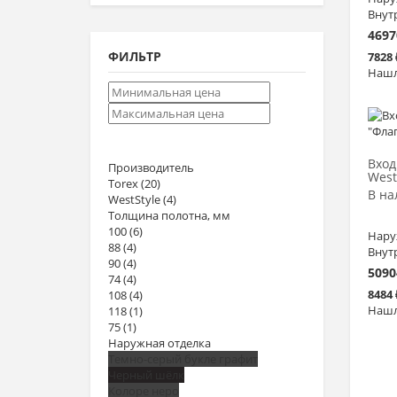
Внут
4697
ФИЛЬТР
7828
Нашл
Вход
Производитель
West
Torex
(20)
В на
WestStyle
(4)
Толщина полотна, мм
100
(6)
Нару
88
(4)
Внут
90
(4)
5090
74
(4)
8484
108
(4)
Нашл
118
(1)
75
(1)
Наружная отделка
Темно-серый букле графит
Черный шёлк
Колоре неро