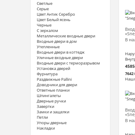
Светлые
Серые
Цвет Антик Серебро
Цвет Белый ясень
Черные
Вход
С зеркалом
«Sne
Металлические входные двери
В на
Входные двери в дом
Утепленные
Входные двери в коттедж
Нару
Уличные входные двери
Внут
Входные двери с терморазрывом
4585
Установка дверей
7642
Фурнитура
Нашл
Раздвижные Pallini
Доводчики для двери
Ответные планки
Шпингалеты
Дверные ручки
Завертки
Вход
Замки и защелки
«Sne
Петли
В на
Упоры дверные
Накладки
Нару