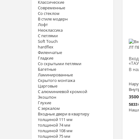
Классические
Современные
Со стеклом
В стиле модерн
Лофт
Неоклассика
С петлями
Soft Touch
hardflex
Филенчатые
Гладкие
Вход
«ТАУ
Со скрытыми петлями
Багетные
В на
Ламинированные
Скрытого монтажа
Нару
Царговые
Внут
С алюминиевой кромкой
3500
Экошпон
Глухие
5833
С зеркалом
Нашл
Входные двери в квартиру
толщиной 111 мм
толщиной 74 мм
толщиной 108 мм
толщиной 75 мм