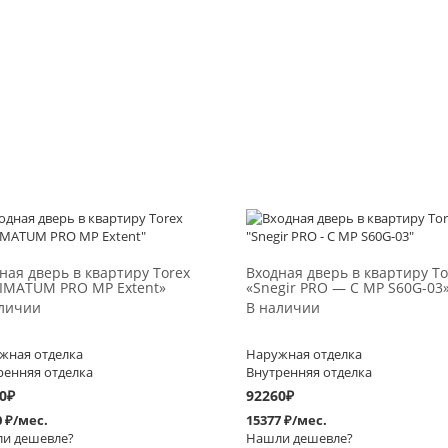
Выбрать >
Выбрать >
ная дверь в квартиру Torex
Входная дверь в квартиру To
IMATUM PRO МP Extent»
«Snegir PRO — C MP S60G-03
личии
В наличии
жная отделка
Наружная отделка
ренняя отделка
Внутренняя отделка
0
₽
92260
₽
0 ₽/мес.
15377 ₽/мес.
и дешевле?
Нашли дешевле?