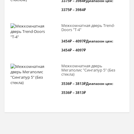
3375
₽
–
3984
₽
Диапазон цен:
3375₽ – 3984₽
Межкомнатная дверь Trend-
Doоrs "Т-4"
3454
₽
–
4097
₽
Диапазон цен:
3454₽ – 4097₽
Межкомнатная дверь
Мегаполис "Сингапур 5" (Без
стекла)
3536
₽
–
3813
₽
Диапазон цен:
3536₽ – 3813₽