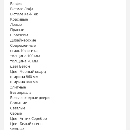
В офис
В стиле Лофт
В стиле Хай-Тек
Красивые
Левые
Правые
С глазком
Дизайнерские
Современные
стиль Классика
толщина 100 мм
толщина 70 мм
цвет Бетон
Цвет Черный кварц
ширина 860 мм
ширина 960 мм
Элитные
Без зеркала
Белые входные двери
Большие
Светлые
Серые
Цвет Антик Серебро
Цвет Белый ясень
Черные