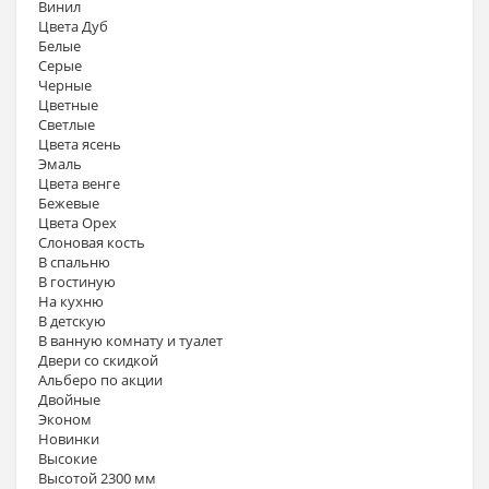
Винил
Цвета Дуб
Белые
Серые
Черные
Цветные
Светлые
Цвета ясень
Эмаль
Цвета венге
Бежевые
Цвета Орех
Слоновая кость
В спальню
В гостиную
На кухню
В детскую
В ванную комнату и туалет
Двери со скидкой
Альберо по акции
Двойные
Эконом
Новинки
Высокие
Высотой 2300 мм