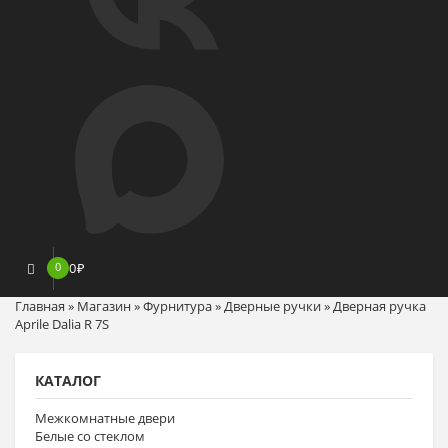
0
0
₽
Главная
»
Магазин
»
Фурнитура
»
Дверные ручки
»
Дверная ручка
Aprile Dalia R 7S
КАТАЛОГ
Межкомнатные двери
Белые со стеклом