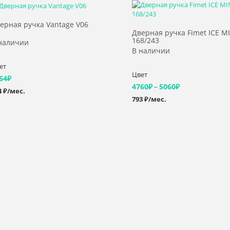
Выбрать >
Выбрать >
ерная ручка Vantage V06
Дверная ручка Fimet ICE M
168/243
наличии
В наличии
ет
Цвет
64
₽
Диапазон
4760
₽
–
5060
₽
4 ₽/мес.
793 ₽/мес.
цен:
4760₽
–
5060₽