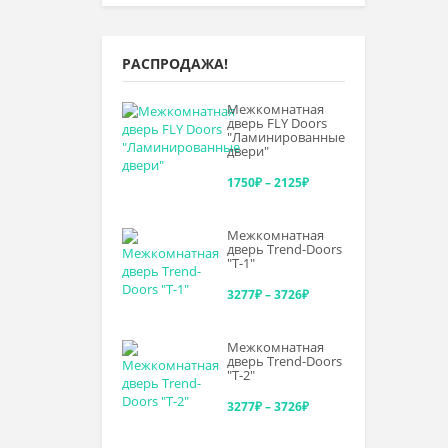
РАСПРОДАЖА!
Межкомнатная
дверь FLY Doors
"Ламинированные
двери"
Диапазон
1750
₽
–
2125
₽
цен:
Межкомнатная
1750₽
дверь Trend-Doоrs
"Т-1"
–
Диапазон
3277
₽
–
3726
₽
2125₽
цен:
Межкомнатная
3277₽
дверь Trend-Doоrs
"Т-2"
–
Диапазон
3277
₽
–
3726
₽
3726₽
цен: