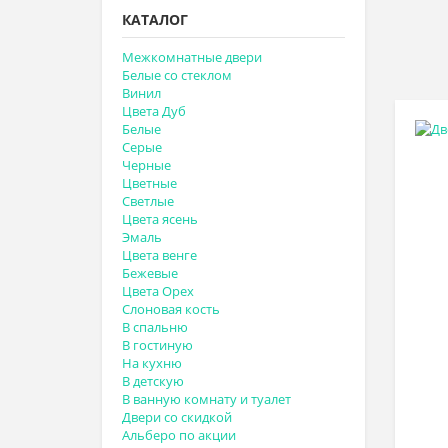
КАТАЛОГ
Межкомнатные двери
Белые со стеклом
Винил
Цвета Дуб
Белые
Серые
Черные
Цветные
Светлые
Цвета ясень
Эмаль
Цвета венге
Бежевые
Цвета Орех
Слоновая кость
В спальню
В гостиную
На кухню
В детскую
В ванную комнату и туалет
Двери со скидкой
Альберо по акции