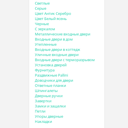
Светлые
Серые
Цвет Антик Серебро
Цвет Белый ясень
Черные
С зеркалом
Металлические входные двери
Входные двери в дом
Утепленные
Входные двери в коттедж
Уличные входные двери
Входные двери с терморазрывом
Установка дверей
Фурнитура
Раздвижные Pallini
Доводчики для двери
Ответные планки
Шпингалеты
Дверные ручки
Завертки
Замки и защелки
Петли
Упоры дверные
Накладки