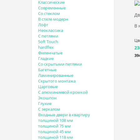
Классические
Современные
Со стеклом
Дв
В стиле модерн
Лофт
В 
Неоклассика
С петлями
Цв
Soft Touch
hardflex
23
Филенчатые
39
Гладкие
Со скрытыми петлями
Багетные
Ламинированные
Скрытого монтажа
Царговые
С алюминиевой кромкой
Экошпон
Глухие
С зеркалом
Входные двери в квартиру
толщиной 108 мм
толщиной 75 мм
толщиной 45 мм
толщиной 118 мм