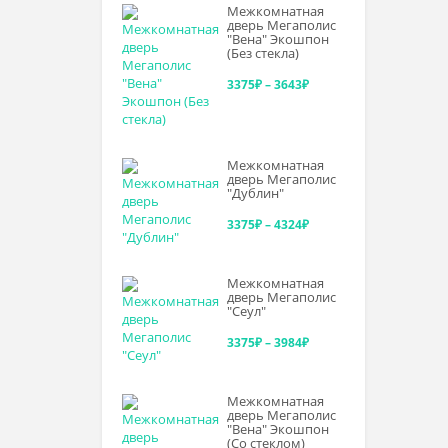
Межкомнатная
3277₽
дверь Мегаполис
"Вена" Экошпон
–
(Без стекла)
3726₽
Диапазон
3375
₽
–
3643
₽
цен:
3375₽
Межкомнатная
–
дверь Мегаполис
"Дублин"
3643₽
Диапазон
3375
₽
–
4324
₽
цен:
Межкомнатная
3375₽
дверь Мегаполис
"Сеул"
–
Диапазон
3375
₽
–
3984
₽
4324₽
цен:
Межкомнатная
3375₽
дверь Мегаполис
"Вена" Экошпон
–
(Со стеклом)