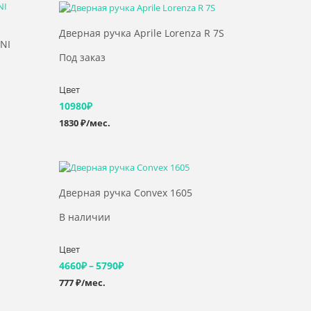
Выбрать >
Дверная ручка Aprile Lorenza R 7S
INI
Под заказ
Цвет
10980
₽
1830 ₽/мес.
Выбрать >
Дверная ручка Convex 1605
В наличии
Цвет
Диапазон
4660
₽
–
5790
₽
777 ₽/мес.
цен:
4660₽