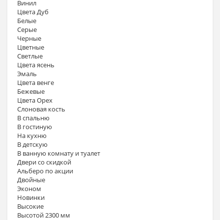
Винил
Цвета Дуб
Белые
Серые
Черные
Цветные
Светлые
Цвета ясень
Эмаль
Цвета венге
Бежевые
Цвета Орех
Слоновая кость
В спальню
В гостиную
На кухню
В детскую
В ванную комнату и туалет
Двери со скидкой
Альберо по акции
Двойные
Эконом
Новинки
Высокие
Высотой 2300 мм