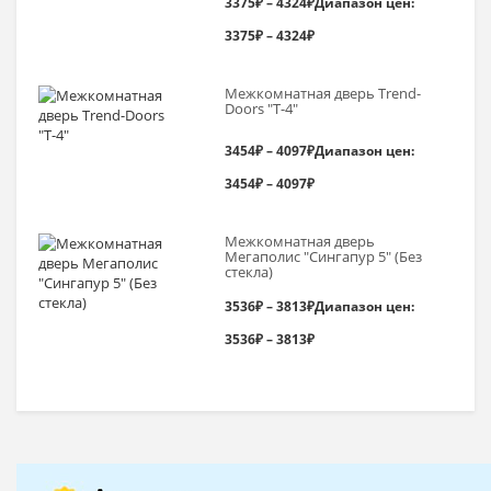
3375
₽
–
4324
₽
Диапазон цен:
3375₽ – 4324₽
Межкомнатная дверь Trend-
Doоrs "Т-4"
3454
₽
–
4097
₽
Диапазон цен:
3454₽ – 4097₽
Межкомнатная дверь
Мегаполис "Сингапур 5" (Без
стекла)
3536
₽
–
3813
₽
Диапазон цен:
3536₽ – 3813₽