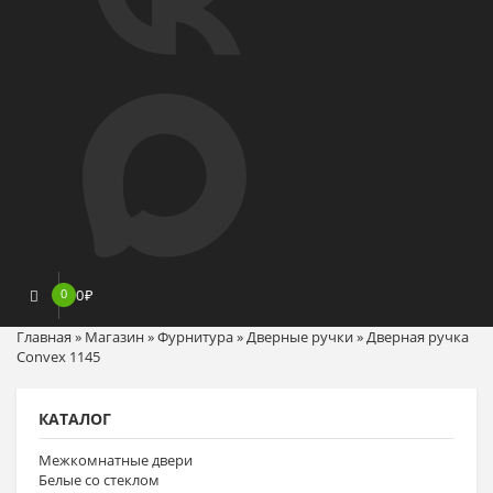
0
0
₽
Главная
»
Магазин
»
Фурнитура
»
Дверные ручки
»
Дверная ручка
Convex 1145
КАТАЛОГ
Межкомнатные двери
Белые со стеклом