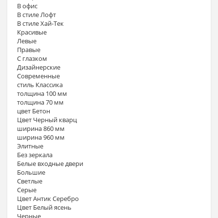
В офис
В стиле Лофт
В стиле Хай-Тек
Красивые
Левые
Правые
С глазком
Дизайнерские
Современные
стиль Классика
толщина 100 мм
толщина 70 мм
цвет Бетон
Цвет Черный кварц
ширина 860 мм
ширина 960 мм
Элитные
Без зеркала
Белые входные двери
Большие
Светлые
Серые
Цвет Антик Серебро
Цвет Белый ясень
Черные