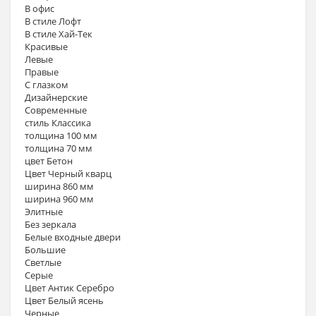
В офис
В стиле Лофт
В стиле Хай-Тек
Красивые
Левые
Правые
С глазком
Дизайнерские
Современные
стиль Классика
толщина 100 мм
толщина 70 мм
цвет Бетон
Цвет Черный кварц
ширина 860 мм
ширина 960 мм
Элитные
Без зеркала
Белые входные двери
Большие
Светлые
Серые
Цвет Антик Серебро
Цвет Белый ясень
Черные