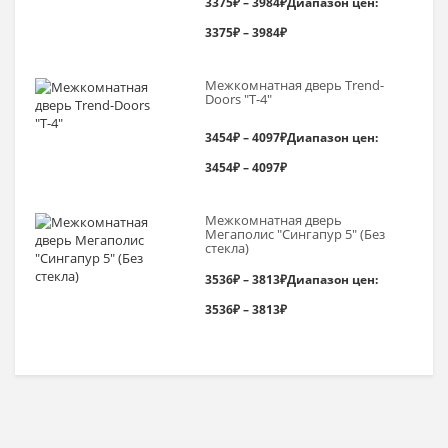
3375
₽
–
3984
₽
Диапазон цен:
3375₽ – 3984₽
Межкомнатная дверь Trend-
Doоrs "Т-4"
3454
₽
–
4097
₽
Диапазон цен:
3454₽ – 4097₽
Межкомнатная дверь
Мегаполис "Сингапур 5" (Без
стекла)
3536
₽
–
3813
₽
Диапазон цен:
3536₽ – 3813₽