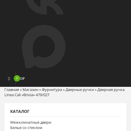
0
0
₽
Главная
»
Магазин
»
Фурнитура
»
Дверные ручки
»
Дверная ручка
Linea Cali «Brixia» 479/027
КАТАЛОГ
Межкомнатные двери
Белые со стеклом