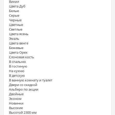
Винил
Цвета Дуб
Белые
Серые
Черные
Цветные
Светлые
Цвета ясень
Эмаль
Цвета венге
Бежевые
Цвета Орех
Слоновая кость
В спальню
В гостиную
На кухню
В детскую
В ванную комнату и туалет
Двери со скидкой
Альберо по акции
Двойные
Эконом
Новинки
Высокие
Высотой 2300 мм