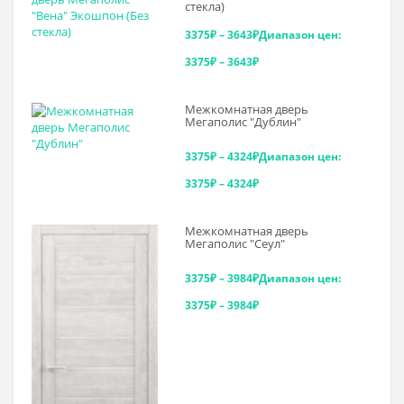
стекла)
3375
₽
–
3643
₽
Диапазон цен:
3375₽ – 3643₽
Межкомнатная дверь
Мегаполис "Дублин"
3375
₽
–
4324
₽
Диапазон цен:
3375₽ – 4324₽
Межкомнатная дверь
Мегаполис "Сеул"
3375
₽
–
3984
₽
Диапазон цен:
3375₽ – 3984₽