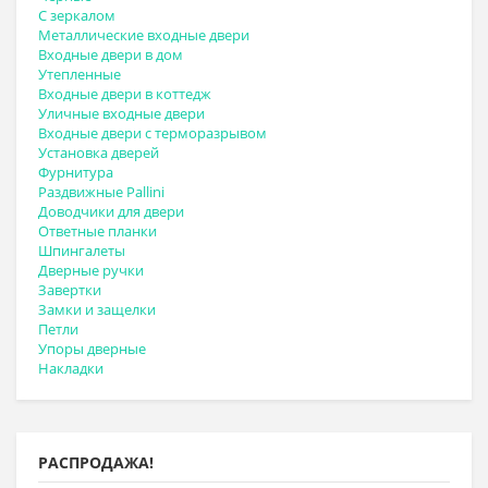
С зеркалом
Металлические входные двери
Входные двери в дом
Утепленные
Входные двери в коттедж
Уличные входные двери
Входные двери с терморазрывом
Установка дверей
Фурнитура
Раздвижные Pallini
Доводчики для двери
Ответные планки
Шпингалеты
Дверные ручки
Завертки
Замки и защелки
Петли
Упоры дверные
Накладки
РАСПРОДАЖА!