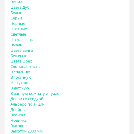
Винил
Цвета Дуб
Белые
Серые
Черные
Цветные
Светлые
Цвета ясень
Эмаль
Цвета венге
Бежевые
Цвета Орех
Слоновая кость
В спальню
В гостиную
На кухню
В детскую
В ванную комнату и туалет
Двери со скидкой
Альберо по акции
Двойные
Эконом
Новинки
Высокие
Высотой 2300 мм