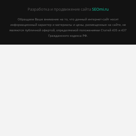
Разработка и продвижение сайта
SEOmi.ru
Обращаем Ваше внимание на то, что данный интернет-сайт носит
информационный характер и материалы и цены, размещенные на сайте, не
являются публичной офертой, определяемой положениями Статей 435 и 437
Гражданского кодекса РФ.