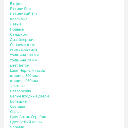
В офис
В стиле Лофт
В стиле Хай-Тек
Красивые
Левые
Правые
С глазком
Дизайнерские
Современные
стиль Классика
толщина 100 мм
толщина 70 мм
цвет Бетон
Цвет Черный кварц
ширина 860 мм
ширина 960 мм
Элитные
Без зеркала
Белые входные двери
Большие
Светлые
Серые
Цвет Антик Серебро
Цвет Белый ясень
Черные