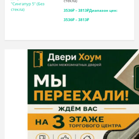
стекла)
3536
₽
–
3813
₽
Диапазон цен:
3536₽ – 3813₽