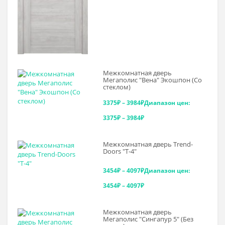
Межкомнатная дверь
Мегаполис "Вена" Экошпон (Со
стеклом)
3375
₽
–
3984
₽
Диапазон цен:
3375₽ – 3984₽
Межкомнатная дверь Trend-
Doоrs "Т-4"
3454
₽
–
4097
₽
Диапазон цен:
3454₽ – 4097₽
Межкомнатная дверь
Мегаполис "Сингапур 5" (Без