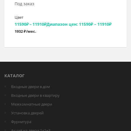
Под заказ
Цвет
11590
₽
–
11910
₽
Диапазон цен: 11590₽ – 11910₽
1932 ₽/мес.
КАТАЛОГ
Входные двери в дом
Входные двери в квартиру
Межкомнатные двери
Установка дверей
Фурнитура
Акция на двери 1+1=3