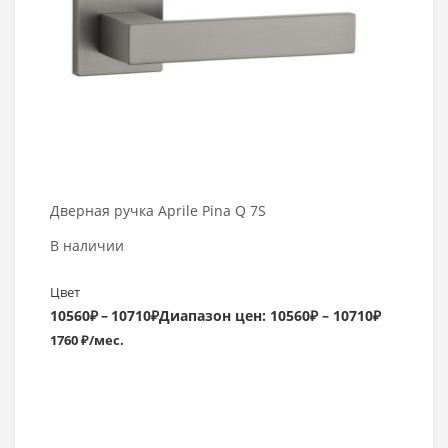
Дверная ручка Aprile Pina Q 7S
В наличии
Цвет
10560
₽
–
10710
₽
Диапазон цен: 10560₽ – 10710₽
1760 ₽/мес.
Выбрать >