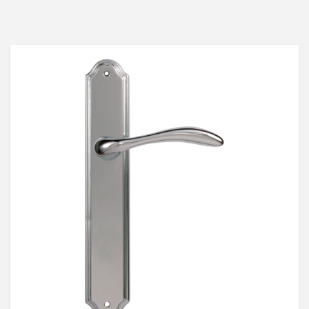
OUT
OF
STOCK