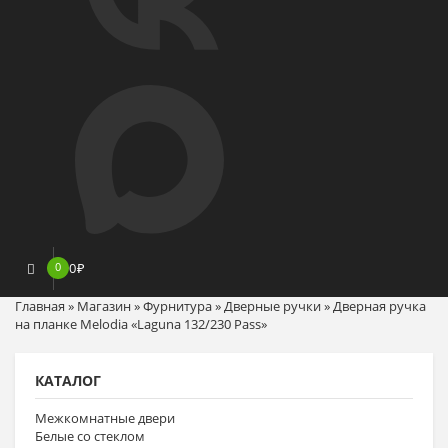
0
0
₽
Главная
»
Магазин
»
Фурнитура
»
Дверные ручки
»
Дверная ручка
на планке Melodia «Laguna 132/230 Pass»
КАТАЛОГ
Межкомнатные двери
Белые со стеклом