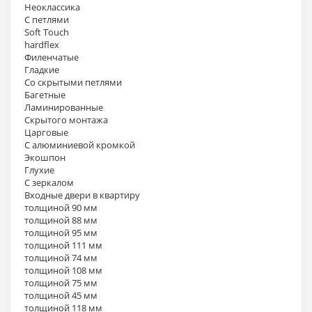
Неоклассика
С петлями
Soft Touch
hardflex
Филенчатые
Гладкие
Со скрытыми петлями
Багетные
Ламинированные
Скрытого монтажа
Царговые
С алюминиевой кромкой
Экошпон
Глухие
С зеркалом
Входные двери в квартиру
толщиной 90 мм
толщиной 88 мм
толщиной 95 мм
толщиной 111 мм
толщиной 74 мм
толщиной 108 мм
толщиной 75 мм
толщиной 45 мм
толщиной 118 мм