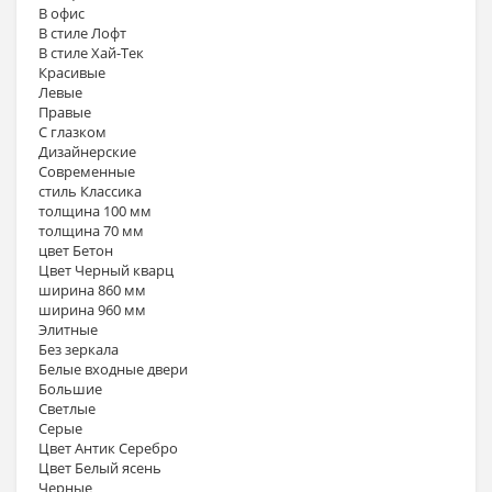
В офис
В стиле Лофт
В стиле Хай-Тек
Красивые
Левые
Правые
С глазком
Дизайнерские
Современные
стиль Классика
толщина 100 мм
толщина 70 мм
цвет Бетон
Цвет Черный кварц
ширина 860 мм
ширина 960 мм
Элитные
Без зеркала
Белые входные двери
Большие
Светлые
Серые
Цвет Антик Серебро
Цвет Белый ясень
Черные