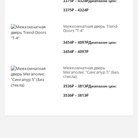
3375
₽
–
4324
₽
Диапазон цен:
3375₽ – 4324₽
Межкомнатная дверь Trend-
Doоrs "Т-4"
3454
₽
–
4097
₽
Диапазон цен:
3454₽ – 4097₽
Межкомнатная дверь
Мегаполис "Сингапур 5" (Без
стекла)
3536
₽
–
3813
₽
Диапазон цен:
3536₽ – 3813₽