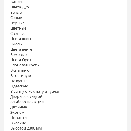
Винил
Цвета Дуб
Белые
Серые
Черные
Цветные
Светлые
Цвета ясень
Эмаль
Цвета венге
Бежевые
Цвета Орех
Слоновая кость
В спальню
В гостиную
На кухню
В детскую
В ванную комнату и туалет
Двери со скидкой
Альберо по акции
Двойные
Эконом
Новинки
Высокие
Высотой 2300 мм