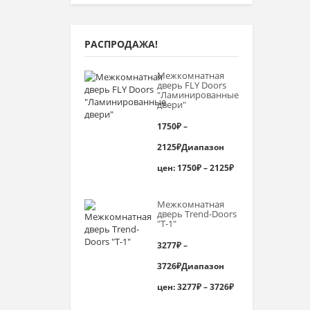
РАСПРОДАЖА!
Межкомнатная
дверь FLY Doors
"Ламинированные
двери"
1750
₽
–
2125
₽
Диапазон
цен: 1750₽ – 2125₽
Межкомнатная
дверь Trend-Doоrs
"Т-1"
3277
₽
–
3726
₽
Диапазон
цен: 3277₽ – 3726₽