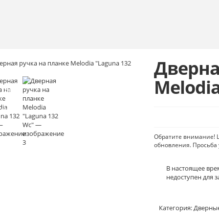
Дверна
OUT
Melodi
OF
STOCK
Обратите внимание! Ц
обновления. Просьба 
В настоящее врем
недоступен для з
Категория:
Дверны