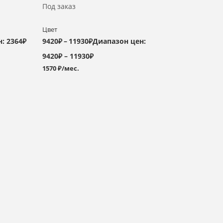
Под заказ
Цвет
: 2364₽
9420
₽
–
11930
₽
Диапазон цен:
9420₽ – 11930₽
1570 ₽/мес.