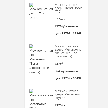
Межкомнатная
дверь Trend-Doоrs
"Т-2"
3277
₽
–
3726
₽
Диапазон
цен: 3277₽ – 3726₽
Межкомнатная
дверь Мегаполис
"Вена" Экошпон
(Без стекла)
3375
₽
–
3643
₽
Диапазон
цен: 3375₽ – 3643₽
Межкомнатная
дверь Мегаполис
"Дублин"
3375
₽
–