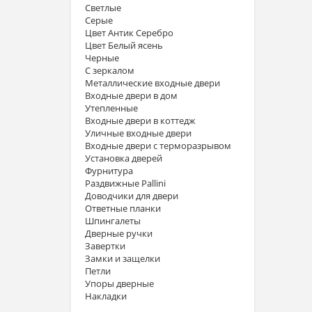
Светлые
Серые
Цвет Антик Серебро
Цвет Белый ясень
Черные
С зеркалом
Металлические входные двери
Входные двери в дом
Утепленные
Входные двери в коттедж
Уличные входные двери
Входные двери с терморазрывом
Установка дверей
Фурнитура
Раздвижные Pallini
Доводчики для двери
Ответные планки
Шпингалеты
Дверные ручки
Завертки
Замки и защелки
Петли
Упоры дверные
Накладки