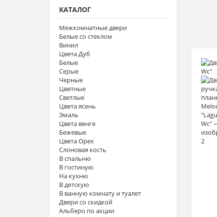
КАТАЛОГ
Межкомнатные двери
Белые со стеклом
Винил
Цвета Дуб
Белые
Серые
Черные
Цветные
Светлые
Цвета ясень
Эмаль
Цвета венге
Бежевые
Цвета Орех
Слоновая кость
В спальню
В гостиную
На кухню
В детскую
В ванную комнату и туалет
Двери со скидкой
Альберо по акции