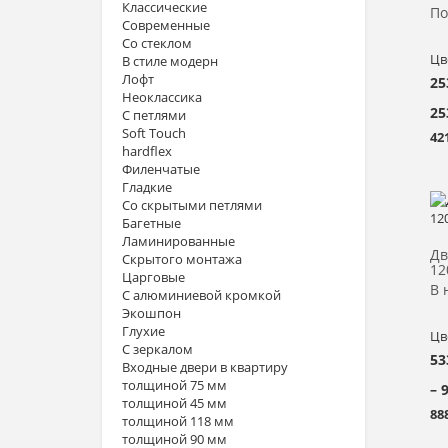
Классические
По
Современные
Со стеклом
Цв
В стиле модерн
Лофт
25
Неоклассика
25
С петлями
Soft Touch
42
hardflex
Филенчатые
Гладкие
Со скрытыми петлями
Багетные
Ламинированные
Дв
Скрытого монтажа
12
Царговые
В 
С алюминиевой кромкой
Экошпон
Глухие
Цв
С зеркалом
53
Входные двери в квартиру
толщиной 75 мм
– 
толщиной 45 мм
88
толщиной 118 мм
толщиной 90 мм