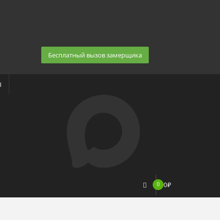
Екатеринбург, Космонавтов 86
(Белка 3 этаж) 10:30 — 20:00
8 (343) 20-10-510, 8-950-20-30-510, 8-950-20-
30-509
Заказать звонок
Бесплатный вызов замерщика
Ы
0
0
₽