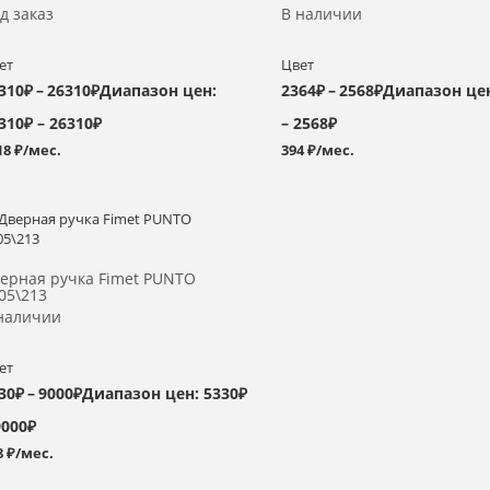
д заказ
В наличии
ет
Цвет
310
₽
–
26310
₽
Диапазон цен:
2364
₽
–
2568
₽
Диапазон цен
310₽ – 26310₽
– 2568₽
18 ₽/мес.
394 ₽/мес.
Выбрать >
ерная ручка Fimet PUNTO
05\213
наличии
ет
30
₽
–
9000
₽
Диапазон цен: 5330₽
9000₽
8 ₽/мес.