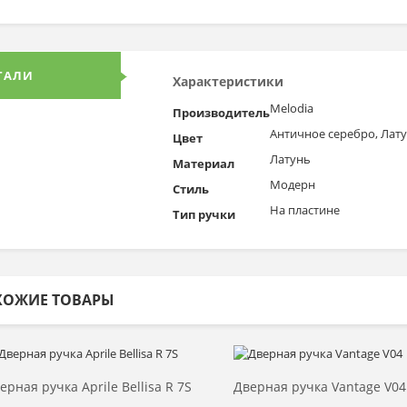
ТАЛИ
Характеристики
Melodia
Производитель
Античное серебро, Лат
Цвет
Латунь
Материал
Модерн
Стиль
На пластине
Тип ручки
ХОЖИЕ ТОВАРЫ
Выбрать >
Выбрать >
ерная ручка Aprile Bellisa R 7S
Дверная ручка Vantage V04