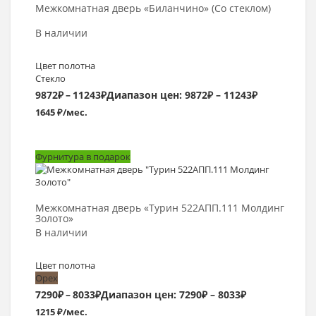
Межкомнатная дверь «Биланчино» (Со стеклом)
В наличии
Цвет полотна
Стекло
9872
₽
–
11243
₽
Диапазон цен: 9872₽ – 11243₽
1645 ₽/мес.
Фурнитура в подарок
Выбрать >
Межкомнатная дверь «Турин 522AПП.111 Молдинг
Золото»
В наличии
Цвет полотна
Орех
7290
₽
–
8033
₽
Диапазон цен: 7290₽ – 8033₽
1215 ₽/мес.