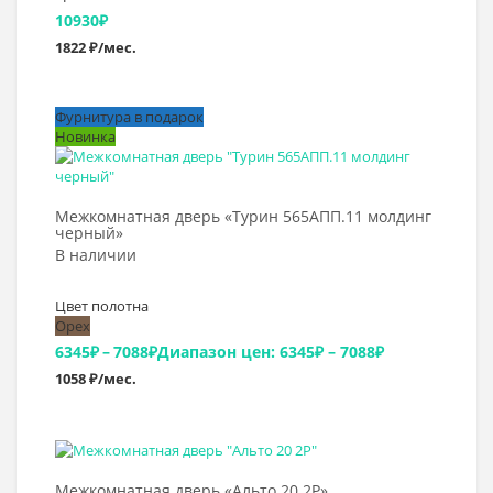
10930
₽
1822 ₽/мес.
Фурнитура в подарок
Новинка
Выбрать >
Межкомнатная дверь «Турин 565АПП.11 молдинг
черный»
В наличии
Цвет полотна
Орех
6345
₽
–
7088
₽
Диапазон цен: 6345₽ – 7088₽
1058 ₽/мес.
Выбрать >
Межкомнатная дверь «Альто 20 2P»