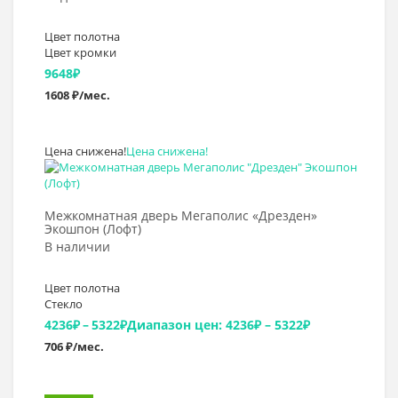
Цвет полотна
Цвет кромки
9648
₽
1608 ₽/мес.
Цена снижена!
Цена снижена!
Выбрать >
Межкомнатная дверь Мегаполис «Дрезден»
Экошпон (Лофт)
В наличии
Цвет полотна
Стекло
4236
₽
–
5322
₽
Диапазон цен: 4236₽ – 5322₽
706 ₽/мес.