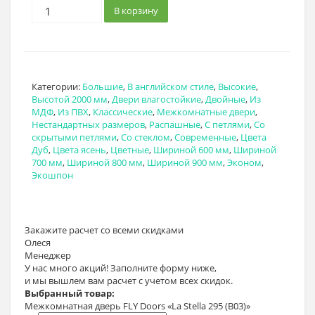
В корзину
Категории:
Большие
,
В английском стиле
,
Высокие
,
Высотой 2000 мм
,
Двери влагостойкие
,
Двойные
,
Из
МДФ
,
Из ПВХ
,
Классические
,
Межкомнатные двери
,
Нестандартных размеров
,
Распашные
,
С петлями
,
Со
скрытыми петлями
,
Со стеклом
,
Современные
,
Цвета
Дуб
,
Цвета ясень
,
Цветные
,
Шириной 600 мм
,
Шириной
700 мм
,
Шириной 800 мм
,
Шириной 900 мм
,
Эконом
,
Экошпон
Закажите расчет
со всеми скидками
Олеся
Менеджер
У нас много акций! Заполните форму ниже,
и мы вышлем вам расчет с учетом всех скидок.
Выбранный товар:
Межкомнатная дверь FLY Doors «La Stella 295 (B03)»