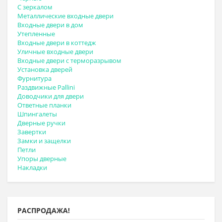
С зеркалом
Металлические входные двери
Входные двери в дом
Утепленные
Входные двери в коттедж
Уличные входные двери
Входные двери с терморазрывом
Установка дверей
Фурнитура
Раздвижные Pallini
Доводчики для двери
Ответные планки
Шпингалеты
Дверные ручки
Завертки
Замки и защелки
Петли
Упоры дверные
Накладки
РАСПРОДАЖА!