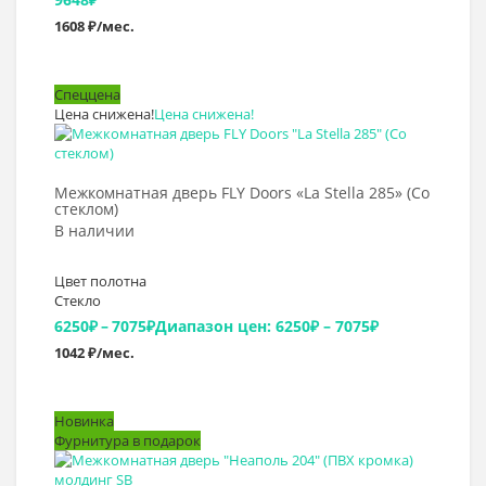
1608 ₽/мес.
Спеццена
Цена снижена!
Цена снижена!
Выбрать >
Межкомнатная дверь FLY Doors «La Stella 285» (Со
стеклом)
В наличии
Цвет полотна
Стекло
6250
₽
–
7075
₽
Диапазон цен: 6250₽ – 7075₽
1042 ₽/мес.
Новинка
Фурнитура в подарок
Выбрать >