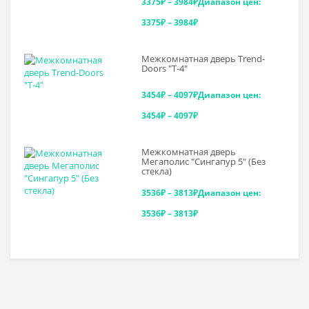
3375
₽
–
3984
₽
Диапазон цен:
3375₽ – 3984₽
Межкомнатная дверь Trend-
Doоrs "Т-4"
3454
₽
–
4097
₽
Диапазон цен:
3454₽ – 4097₽
Межкомнатная дверь
Мегаполис "Сингапур 5" (Без
стекла)
3536
₽
–
3813
₽
Диапазон цен:
3536₽ – 3813₽