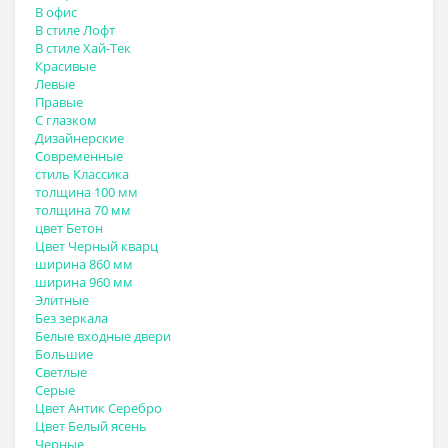
В офис
В стиле Лофт
В стиле Хай-Тек
Красивые
Левые
Правые
С глазком
Дизайнерские
Современные
стиль Классика
толщина 100 мм
толщина 70 мм
цвет Бетон
Цвет Черный кварц
ширина 860 мм
ширина 960 мм
Элитные
Без зеркала
Белые входные двери
Большие
Светлые
Серые
Цвет Антик Серебро
Цвет Белый ясень
Черные