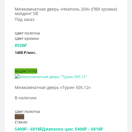
Межкомнатная дверь «Неаполь 204» (ПВХ кромка)
молдинг SB
Под заказ
Цвет полотна
Цвет кромки
8928
₽
1488 ₽/мес.
Акция 1+1=3
Выбрать >
Межкомнатная дверь «Турин 505.12»
В наличии
Цвет полотна
Орех
Стекло
5400
₽
–
6818
₽
Диапазон цен: 5400₽ – 6818₽