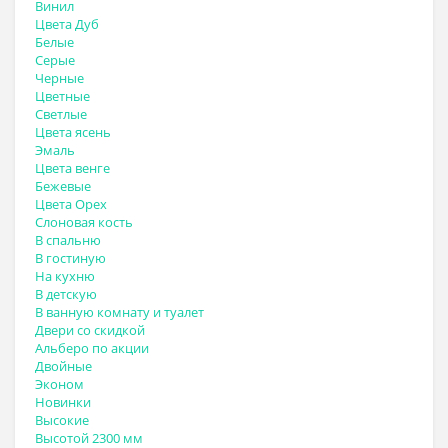
Винил
Цвета Дуб
Белые
Серые
Черные
Цветные
Светлые
Цвета ясень
Эмаль
Цвета венге
Бежевые
Цвета Орех
Слоновая кость
В спальню
В гостиную
На кухню
В детскую
В ванную комнату и туалет
Двери со скидкой
Альберо по акции
Двойные
Эконом
Новинки
Высокие
Высотой 2300 мм