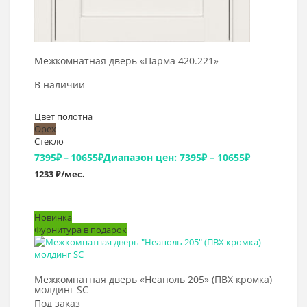
Межкомнатная дверь «Парма 420.221»
В наличии
Цвет полотна
Орех
Стекло
7395
₽
–
10655
₽
Диапазон цен: 7395₽ – 10655₽
1233 ₽/мес.
Новинка
Фурнитура в подарок
Выбрать >
Межкомнатная дверь «Неаполь 205» (ПВХ кромка)
молдинг SC
Под заказ