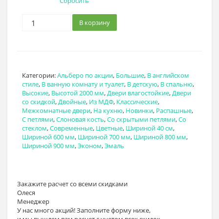
Сбросить
В корзину
Категории:
Альберо по акции
,
Большие
,
В английском
стиле
,
В ванную комнату и туалет
,
В детскую
,
В спальню
,
Высокие
,
Высотой 2000 мм
,
Двери влагостойкие
,
Двери
со скидкой
,
Двойные
,
Из МДФ
,
Классические
,
Межкомнатные двери
,
На кухню
,
Новинки
,
Распашные
,
С петлями
,
Слоновая кость
,
Со скрытыми петлями
,
Со
стеклом
,
Современные
,
Цветные
,
Шириной 40 см
,
Шириной 600 мм
,
Шириной 700 мм
,
Шириной 800 мм
,
Шириной 900 мм
,
Эконом
,
Эмаль
Закажите расчет
со всеми скидками
Олеся
Менеджер
У нас много акций! Заполните форму ниже,