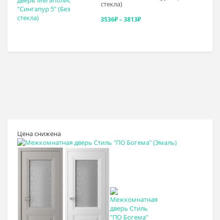
стекла)
–
Диапазон
3536
₽
–
3813
₽
4097₽
цен:
3536₽
–
3813₽
Цена снижена