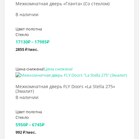
Межкомнатная дверь «Гланта» (Со стеклом)
В наличии
Цвет полотна
Стекло
Диапазон
17130
₽
–
17985
₽
2855 ₽/мес.
цен:
17130₽
Цена снижена!
Цена снижена!
–
Выбрать >
17985₽
Межкомнатная дверь FLY Doors «La Stella 275»
(Эмалит)
В наличии
Цвет полотна
Стекло
Диапазон
5950
₽
–
6745
₽
992 ₽/мес.
цен: