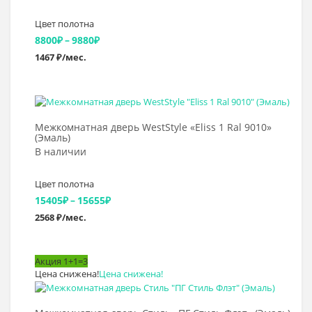
Цвет полотна
Диапазон
8800
₽
–
9880
₽
1467 ₽/мес.
цен:
8800₽
–
Выбрать >
9880₽
Межкомнатная дверь WestStyle «Eliss 1 Ral 9010»
(Эмаль)
В наличии
Цвет полотна
Диапазон
15405
₽
–
15655
₽
2568 ₽/мес.
цен:
15405₽
Акция 1+1=3
–
Цена снижена!
Цена снижена!
Выбрать >
15655₽