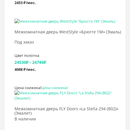
2453 ₽/мес.
цен:
14715₽
–
Выбрать >
15430₽
Межкомнатная дверь WestStyle «Брюгге 1М» (Эмаль)
Под заказ
Цвет полотна
Диапазон
24530
₽
–
24780
₽
4088 ₽/мес.
цен:
24530₽
Цена снижена!
Цена снижена!
–
Выбрать >
24780₽
Межкомнатная дверь FLY Doors «La Stella 294 (B02)»
(Эмалит)
В наличии