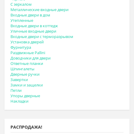
С зеркалом
Металлические входные двери
Входные двери в дом
Утепленные
Входные двери в коттедж
Уличные входные двери
Входные двери с терморазрывом
Установка дверей
Фурнитура
Раздвижные Pallini
Доводчики для двери
Ответные планки
Шпингалеты
Дверные ручки
Завертки
Замки и защелки
Петли
Упоры дверные
Накладки
РАСПРОДАЖА!