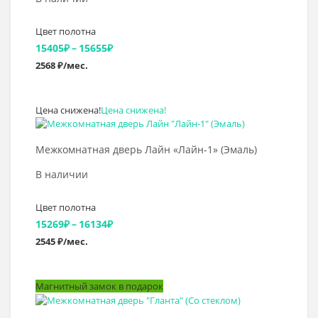
Цвет полотна
Диапазон
15405
₽
–
15655
₽
2568 ₽/мес.
цен:
15405₽
Цена снижена!
Цена снижена!
–
Выбрать >
15655₽
Межкомнатная дверь Лайн «Лайн-1» (Эмаль)
В наличии
Цвет полотна
Диапазон
15269
₽
–
16134
₽
2545 ₽/мес.
цен:
15269₽
Магнитный замок в подарок
–
Выбрать >
16134₽