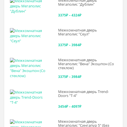
Межкомнатная дверь
3375₽
Мегаполис "Дублин"
–
Диапазон
3375
₽
–
4324
₽
3643₽
цен:
Межкомнатная дверь
3375₽
Мегаполис "Сеул"
–
Диапазон
3375
₽
–
3984
₽
4324₽
цен:
Межкомнатная дверь
3375₽
Мегаполис "Вена" Экошпон (Со
стеклом)
–
Диапазон
3375
₽
–
3984
₽
3984₽
цен:
Межкомнатная дверь Trend-
3375₽
Doоrs "Т-4"
–
Диапазон
3454
₽
–
4097
₽
3984₽
цен:
Межкомнатная дверь
3454₽
Мегаполис "Сингапур 5" (Без