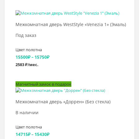
5950₽
–
Выбрать >
6745₽
Межкомнатная дверь WestStyle «Venezia 1» (Эмаль)
Под заказ
Цвет полотна
Диапазон
15500
₽
–
15750
₽
2583 ₽/мес.
цен:
15500₽
Магнитный замок в подарок
–
Выбрать >
15750₽
Межкомнатная дверь «Доррен» (Без стекла)
В наличии
Цвет полотна
Диапазон
14715
₽
–
15430
₽