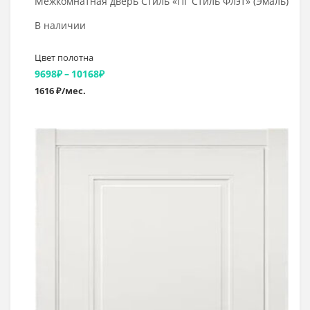
Межкомнатная дверь Стиль «ПГ Стиль Флэт» (Эмаль)
В наличии
Цвет полотна
Диапазон
9698
₽
–
10168
₽
1616 ₽/мес.
цен:
9698₽
–
Выбрать >
10168₽