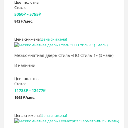
Цвет полотна
Стекло
Диапазон
5050
₽
–
5755
₽
842 ₽/мес.
цен:
5050₽
Цена снижена!
Цена снижена!
–
Выбрать >
5755₽
Межкомнатная дверь Стиль «ПО Стиль-1» (Эмаль)
В наличии
Цвет полотна
Стекло
Диапазон
11788
₽
–
12477
₽
1965 ₽/мес.
цен:
11788₽
Цена снижена!
Цена снижена!
–
Выбрать >
12477₽