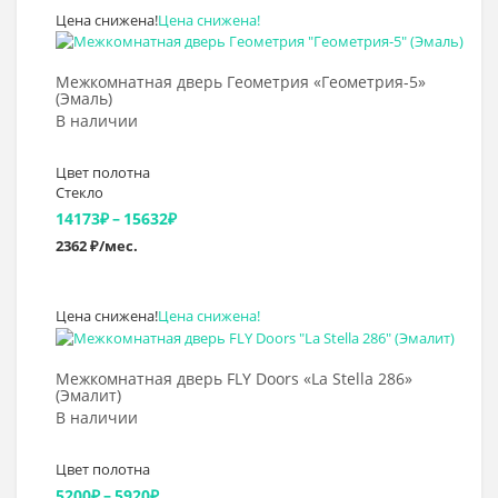
Цена снижена!
Цена снижена!
–
Выбрать >
14760₽
Межкомнатная дверь Геометрия «Геометрия-5»
(Эмаль)
В наличии
Цвет полотна
Стекло
Диапазон
14173
₽
–
15632
₽
2362 ₽/мес.
цен:
14173₽
Цена снижена!
Цена снижена!
–
Выбрать >
15632₽
Межкомнатная дверь FLY Doors «La Stella 286»
(Эмалит)
В наличии
Цвет полотна
Диапазон
5200
₽
–
5920
₽