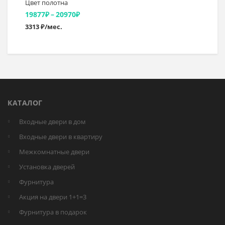
Цвет полотна
Диапазон
19877
₽
–
20970
₽
3313 ₽/мес.
цен:
19877₽
–
20970₽
КАТАЛОГ
Входные двери в дом
Входные двери в квартиру
Межкомнатные двери
Установка дверей
Фурнитура
Акция на двери 1+1=3
Фурнитура в подарок