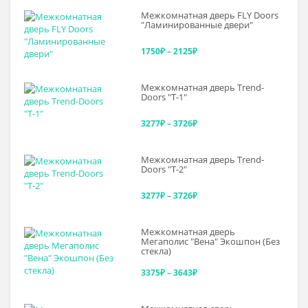
Межкомнатная дверь FLY Doors
"Ламинированные двери"
Диапазон
1750
₽
–
2125
₽
цен:
Межкомнатная дверь Trend-
1750₽
Doоrs "Т-1"
–
Диапазон
3277
₽
–
3726
₽
2125₽
цен:
Межкомнатная дверь Trend-
3277₽
Doоrs "Т-2"
–
Диапазон
3277
₽
–
3726
₽
3726₽
цен:
Межкомнатная дверь
3277₽
Мегаполис "Вена" Экошпон (Без
стекла)
–
Диапазон
3375
₽
–
3643
₽
3726₽
цен: