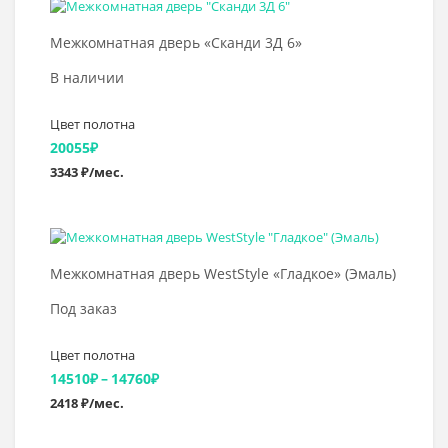
–
Выбрать >
14521₽
Межкомнатная дверь «Сканди 3Д 6»
В наличии
Цвет полотна
20055
₽
3343 ₽/мес.
Выбрать >
Межкомнатная дверь WestStyle «Гладкое» (Эмаль)
Под заказ
Цвет полотна
Диапазон
14510
₽
–
14760
₽
2418 ₽/мес.
цен:
14510₽