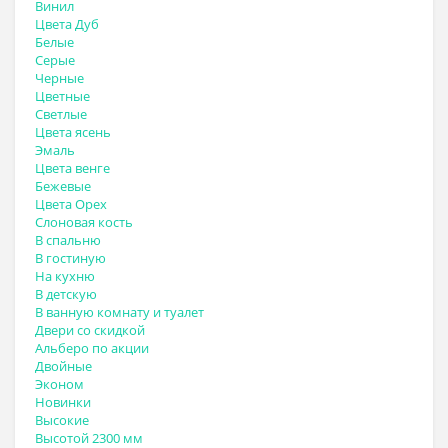
Винил
Цвета Дуб
Белые
Серые
Черные
Цветные
Светлые
Цвета ясень
Эмаль
Цвета венге
Бежевые
Цвета Орех
Слоновая кость
В спальню
В гостиную
На кухню
В детскую
В ванную комнату и туалет
Двери со скидкой
Альберо по акции
Двойные
Эконом
Новинки
Высокие
Высотой 2300 мм