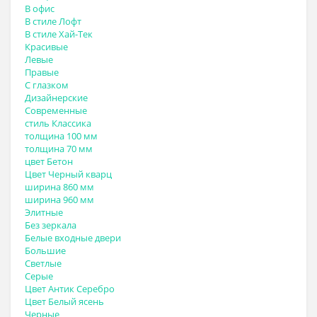
В офис
В стиле Лофт
В стиле Хай-Тек
Красивые
Левые
Правые
С глазком
Дизайнерские
Современные
стиль Классика
толщина 100 мм
толщина 70 мм
цвет Бетон
Цвет Черный кварц
ширина 860 мм
ширина 960 мм
Элитные
Без зеркала
Белые входные двери
Большие
Светлые
Серые
Цвет Антик Серебро
Цвет Белый ясень
Черные