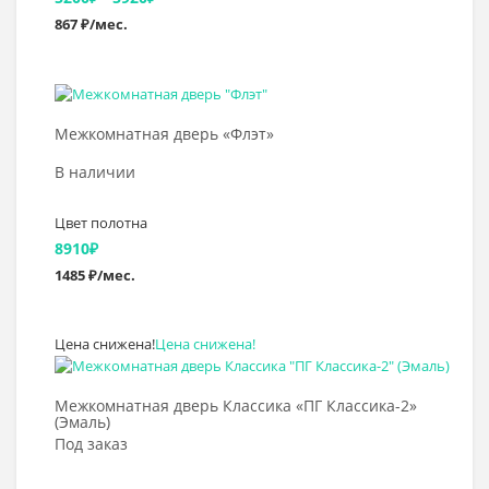
867 ₽/мес.
цен:
5200₽
–
Выбрать >
5920₽
Межкомнатная дверь «Флэт»
В наличии
Цвет полотна
8910
₽
1485 ₽/мес.
Цена снижена!
Цена снижена!
Выбрать >
Межкомнатная дверь Классика «ПГ Классика-2»
(Эмаль)
Под заказ