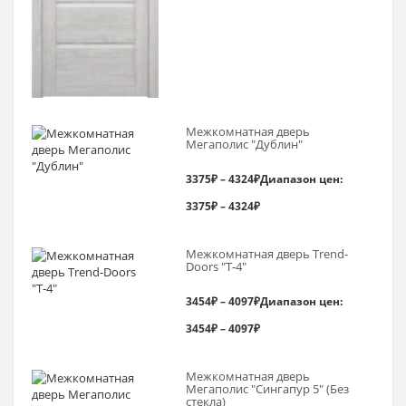
Межкомнатная дверь
Мегаполис "Дублин"
3375
₽
–
4324
₽
Диапазон цен:
3375₽ – 4324₽
Межкомнатная дверь Trend-
Doоrs "Т-4"
3454
₽
–
4097
₽
Диапазон цен:
3454₽ – 4097₽
Межкомнатная дверь
Мегаполис "Сингапур 5" (Без
стекла)