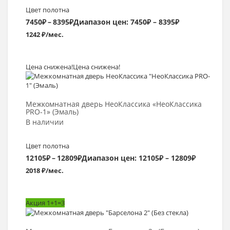
Цвет полотна
7450
₽
–
8395
₽
Диапазон цен: 7450₽ – 8395₽
1242 ₽/мес.
Цена снижена!
Цена снижена!
Выбрать >
Межкомнатная дверь НеоКлассика «НеоКлассика
PRO-1» (Эмаль)
В наличии
Цвет полотна
12105
₽
–
12809
₽
Диапазон цен: 12105₽ – 12809₽
2018 ₽/мес.
Акция 1+1=3
Выбрать >