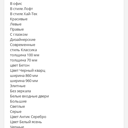
В офис
В стиле Лофт
В стиле Хай-Тек
Красивые
Левые
Правые
С глазком
Дизайнерские
Современные
стиль Классика
толщина 100 мм
толщина 70 мм
цвет Бетон
Цвет Черный кварц
ширина 860 мм
ширина 960 мм
Элитные
Без зеркала
Белые входные двери
Большие
Светлые
Серые
Цвет Антик Серебро
Цвет Белый ясень
Черные