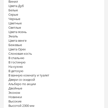
Винил
Цвета Дуб
Белые
Серые
Черные
Цветные
Светлые
Цвета ясень
Эмаль
Цвета венге
Бежевые
Цвета Орех
Слоновая кость
В спальню
В гостиную
На кухню
В детскую
В ванную комнату и туалет
Двери со скидкой
Альберо по акции
Двойные
Эконом
Новинки
Высокие
Высотой 2300 мм