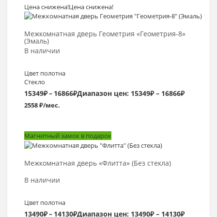
Цена снижена!
Цена снижена!
Выбрать >
Межкомнатная дверь Геометрия «Геометрия-8»
(Эмаль)
В наличии
Цвет полотна
Стекло
15349
₽
–
16866
₽
Диапазон цен: 15349₽ – 16866₽
2558 ₽/мес.
Магнитный замок в подарок
Выбрать >
Межкомнатная дверь «Флитта» (Без стекла)
В наличии
Цвет полотна
13490
₽
–
14130
₽
Диапазон цен: 13490₽ – 14130₽