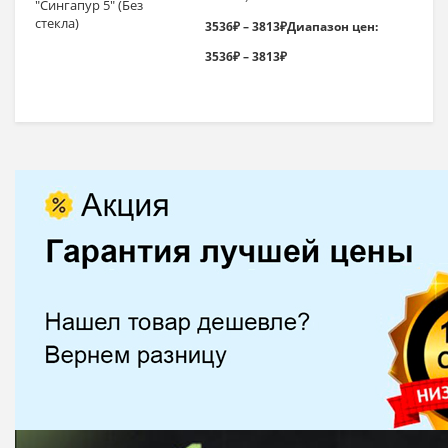
3536
₽
–
3813
₽
Диапазон цен:
3536₽ – 3813₽