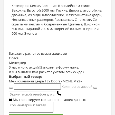
Категории:
Белые
,
Большие
,
В английском стиле
,
Высокие
,
Высотой 2000 мм
,
Глухие
,
Двери влагостойкие
,
Двойные
,
Из МДФ
,
Классические
,
Межкомнатные двери
,
Нестандартных размеров
,
Распашные
,
С петлями
,
Со
скрытыми петлями
,
Современные
,
Цветные
,
Шириной
600 мм
,
Шириной 700 мм
,
Шириной 800 мм
,
Шириной
900 мм
,
Эконом
Закажите расчет
со всеми скидками
Олеся
Менеджер
У нас много акций! Заполните форму ниже,
и мы вышлем вам расчет с учетом всех скидок.
Выбранный товар:
Межкомнатная дверь FLY Doors «MONE M92»
Количество дверей
Мы гарантируем сохранность ваших данных