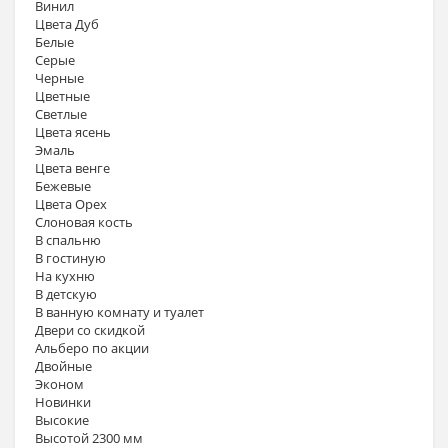
Винил
Цвета Дуб
Белые
Серые
Черные
Цветные
Светлые
Цвета ясень
Эмаль
Цвета венге
Бежевые
Цвета Орех
Слоновая кость
В спальню
В гостиную
На кухню
В детскую
В ванную комнату и туалет
Двери со скидкой
Альберо по акции
Двойные
Эконом
Новинки
Высокие
Высотой 2300 мм