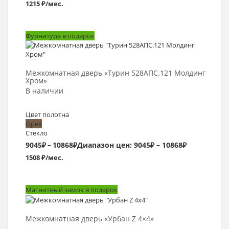
1215 ₽/мес.
Фурнитура в подарок
Выбрать >
Межкомнатная дверь «Турин 528AПС.121 Молдинг
Хром»
В наличии
Цвет полотна
Орех
Стекло
9045
₽
–
10868
₽
Диапазон цен: 9045₽ – 10868₽
1508 ₽/мес.
Магнитный замок в подарок
Выбрать >
Межкомнатная дверь «Урбан Z 4×4»