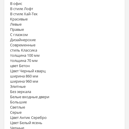
В офис
В стиле Лофт
В стиле Хай-Тек
Красивые
Левые
Правые
С глазком
Дизайнерские
Современные
стиль Классика
толщина 100 мм
толщина 70 мм
цвет Бетон
Цвет Черный кварц
ширина 860 мм
ширина 960 мм
Элитные
Без зеркала
Белые входные двери
Большие
Светлые
Серые
Цвет Антик Серебро
Цвет Белый ясень
Черные