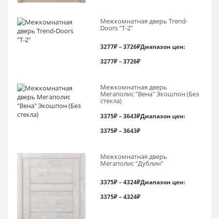
Межкомнатная дверь Trend-
Doоrs "Т-2"
3277
₽
–
3726
₽
Диапазон цен:
3277₽ – 3726₽
Межкомнатная дверь
Мегаполис "Вена" Экошпон (Без
стекла)
3375
₽
–
3643
₽
Диапазон цен:
3375₽ – 3643₽
Межкомнатная дверь
Мегаполис "Дублин"
3375
₽
–
4324
₽
Диапазон цен:
3375₽ – 4324₽