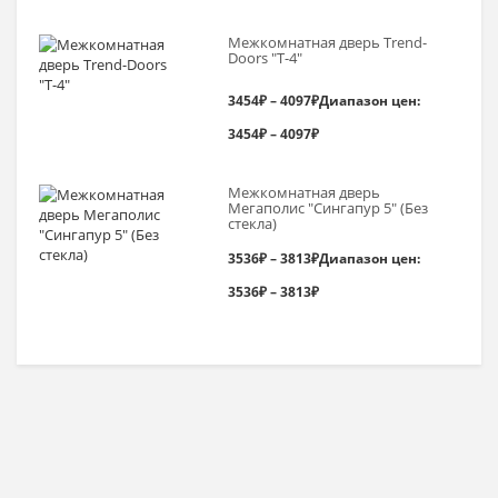
Межкомнатная дверь Trend-
Doоrs "Т-4"
3454
₽
–
4097
₽
Диапазон цен:
3454₽ – 4097₽
Межкомнатная дверь
Мегаполис "Сингапур 5" (Без
стекла)
3536
₽
–
3813
₽
Диапазон цен:
3536₽ – 3813₽