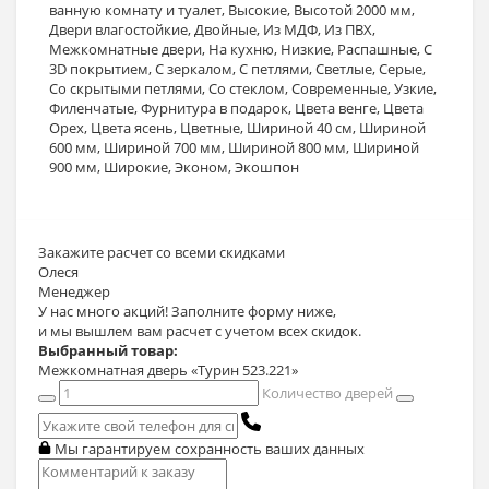
ванную комнату и туалет
,
Высокие
,
Высотой 2000 мм
,
Двери влагостойкие
,
Двойные
,
Из МДФ
,
Из ПВХ
,
Межкомнатные двери
,
На кухню
,
Низкие
,
Распашные
,
С
3D покрытием
,
С зеркалом
,
С петлями
,
Светлые
,
Серые
,
Со скрытыми петлями
,
Со стеклом
,
Современные
,
Узкие
,
Филенчатые
,
Фурнитура в подарок
,
Цвета венге
,
Цвета
Орех
,
Цвета ясень
,
Цветные
,
Шириной 40 см
,
Шириной
600 мм
,
Шириной 700 мм
,
Шириной 800 мм
,
Шириной
900 мм
,
Широкие
,
Эконом
,
Экошпон
Закажите расчет
со всеми скидками
Олеся
Менеджер
У нас много акций! Заполните форму ниже,
и мы вышлем вам расчет с учетом всех скидок.
Выбранный товар:
Межкомнатная дверь «Турин 523.221»
Количество дверей
Мы гарантируем сохранность ваших данных