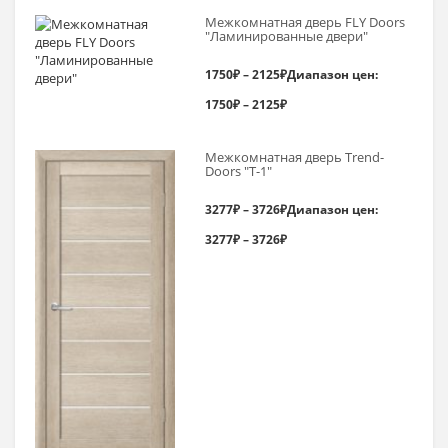
Межкомнатная дверь FLY Doors
"Ламинированные двери"
1750
₽
–
2125
₽
Диапазон цен:
1750₽ – 2125₽
Межкомнатная дверь Trend-
Doоrs "Т-1"
3277
₽
–
3726
₽
Диапазон цен:
3277₽ – 3726₽