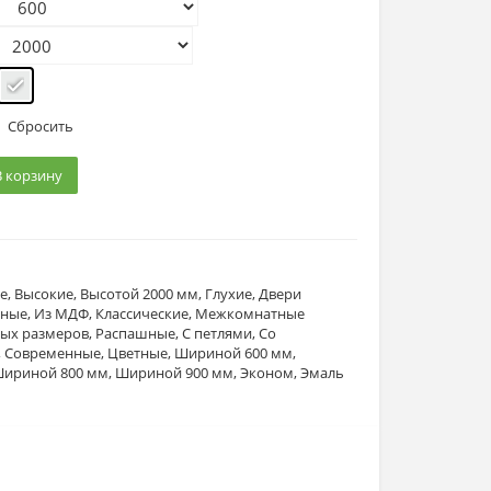
Сбросить
В корзину
е
,
Высокие
,
Высотой 2000 мм
,
Глухие
,
Двери
йные
,
Из МДФ
,
Классические
,
Межкомнатные
ных размеров
,
Распашные
,
С петлями
,
Со
,
Современные
,
Цветные
,
Шириной 600 мм
,
ириной 800 мм
,
Шириной 900 мм
,
Эконом
,
Эмаль