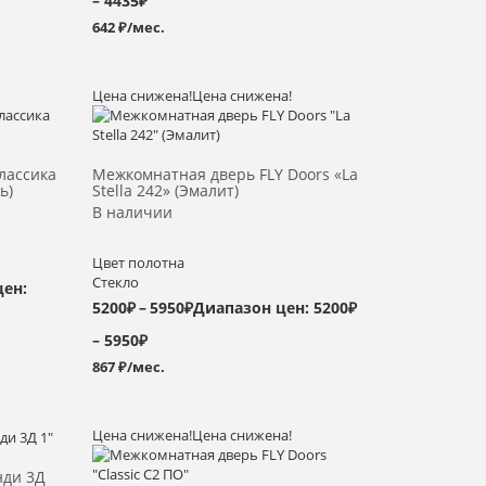
– 4435₽
642 ₽/мес.
Цена снижена!
Цена снижена!
Выбрать >
лассика
Межкомнатная дверь FLY Doors «La
ь)
Stella 242» (Эмалит)
В наличии
Цвет полотна
Стекло
цен:
5200
₽
–
5950
₽
Диапазон цен: 5200₽
– 5950₽
867 ₽/мес.
Цена снижена!
Цена снижена!
Выбрать >
нди 3Д