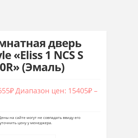
натная дверь
le «Eliss 1 NCS S
20R» (Эмаль)
655
₽
Диапазон цен: 15405₽ –
ены на сайте могут не совпадать ввиду его
уточнить цену у менеджера.