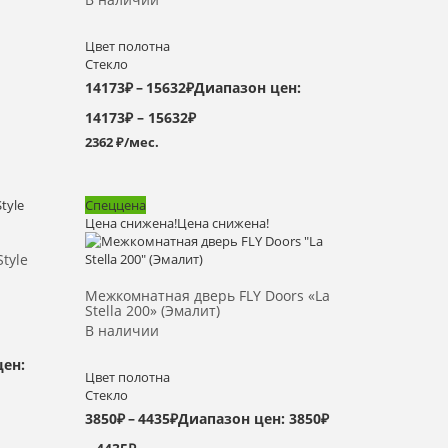
Цвет полотна
Стекло
14173
₽
–
15632
₽
Диапазон цен:
14173₽ – 15632₽
2362 ₽/мес.
Спеццена
Цена снижена!
Цена снижена!
Выбрать >
tyle
Межкомнатная дверь FLY Doors «La
Stella 200» (Эмалит)
В наличии
цен:
Цвет полотна
Стекло
3850
₽
–
4435
₽
Диапазон цен: 3850₽