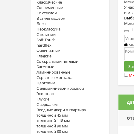
Мене
Классические
У на
Современные
и мы
Со стеклом
Выбр
В стиле модерн
Межко
Лофт
Неоклассика
С петлями
Soft Touch
Мы
hardflex
Филенчатые
Гладкие
Со скрытыми петлями
За
Багетные
Ламинированные
Мн
Скрытого монтажа
Царговые
С алюминиевой кромкой
Экошпон
Глухие
ДЕ
С зеркалом
Входные двери в квартиру
толщиной 45 мм
ОТ
толщиной 118 мм
толщиной 90 мм
толщиной 88 мм