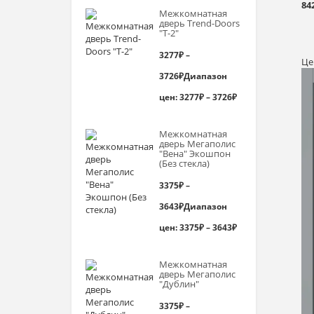
84
Межкомнатная
дверь Trend-Doоrs
"Т-2"
3277
₽
–
Це
3726
₽
Диапазон
цен: 3277₽ – 3726₽
Межкомнатная
дверь Мегаполис
"Вена" Экошпон
(Без стекла)
3375
₽
–
3643
₽
Диапазон
цен: 3375₽ – 3643₽
Межкомнатная
дверь Мегаполис
"Дублин"
3375
₽
–