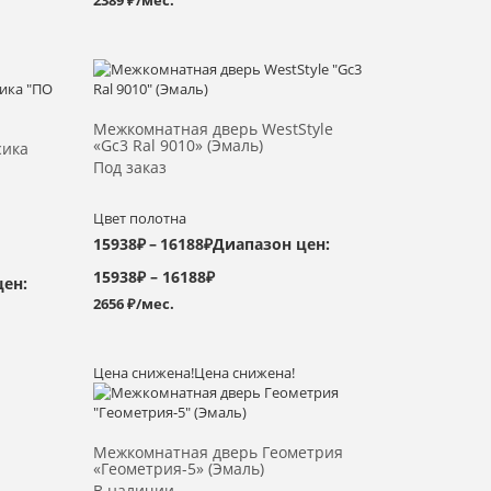
2389 ₽/мес.
Выбрать >
Межкомнатная дверь WestStyle
«Gc3 Ral 9010» (Эмаль)
сика
Под заказ
Цвет полотна
15938
₽
–
16188
₽
Диапазон цен:
15938₽ – 16188₽
цен:
2656 ₽/мес.
Цена снижена!
Цена снижена!
Выбрать >
Межкомнатная дверь Геометрия
«Геометрия-5» (Эмаль)
В наличии