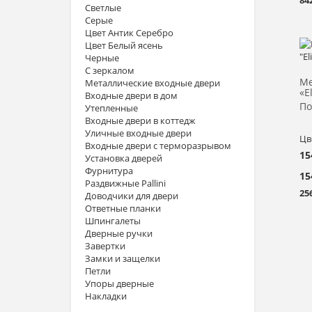
84
Светлые
Серые
Цвет Антик Серебро
Цвет Белый ясень
Черные
С зеркалом
Ме
Металлические входные двери
«E
Входные двери в дом
По
Утепленные
Входные двери в коттедж
Уличные входные двери
Цв
Входные двери с терморазрывом
15
Установка дверей
Фурнитура
15
Раздвижные Pallini
25
Доводчики для двери
Ответные планки
Шпингалеты
Дверные ручки
Завертки
Замки и защелки
Петли
Упоры дверные
Накладки