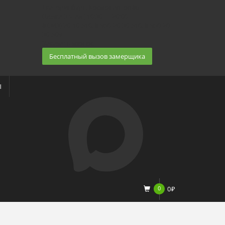
Екатеринбург, Космонавтов 86
(Белка 3 этаж) 10:30 — 20:00
8 (343) 20-10-510, 8-950-20-30-510, 8-950-20-
30-509
Заказать звонок
Бесплатный вызов замерщика
Ы
0
0
₽