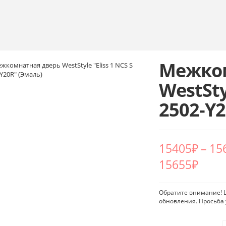
Межком
WestSty
2502-Y
15405
₽
–
15
15655₽
Обратите внимание! Ц
обновления. Просьба 