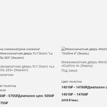
на снижена!
Цена снижена!
Выбрать >
Выбрать >
Межкомнатная дверь WestS
«Outline 4» (Эмаль)
жкомнатная дверь FLY Doors «La
ella 283» (Эмалит)
Под заказ
наличии
Цвет полотна
ет полотна
14510
₽
–
14760
₽
Диапазон 
екло
14510₽ – 14760₽
50
₽
–
5755
₽
Диапазон цен: 5050₽
2418 ₽/мес.
5755₽