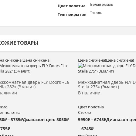
Белая эмаль
Цвет полотна
Эмаль
Тип покрытия
ХОЖИЕ ТОВАРЫ
на снижена!
Цена снижена!
Цена снижена!
Цена снижена!
Выбрать >
Выбрать >
жкомнатная дверь FLY Doors «La
Межкомнатная дверь FLY D
ella 282» (Эмалит)
Stella 275» (Эмалит)
наличии
В наличии
екло
Цвет полотна
ет полотна
Стекло
50
₽
–
5755
₽
Диапазон цен: 5050₽
5950
₽
–
6745
₽
Диапазон цен
5755₽
– 6745₽