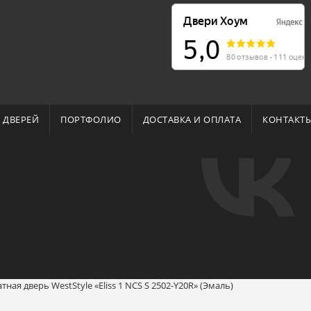
о нас на Флампе
 ДВЕРЕЙ
ПОРТФОЛИО
ДОСТАВКА И ОПЛАТА
КОНТАКТ
ая дверь WestStyle «Eliss 1 NCS S 2502-Y20R» (Эмаль)