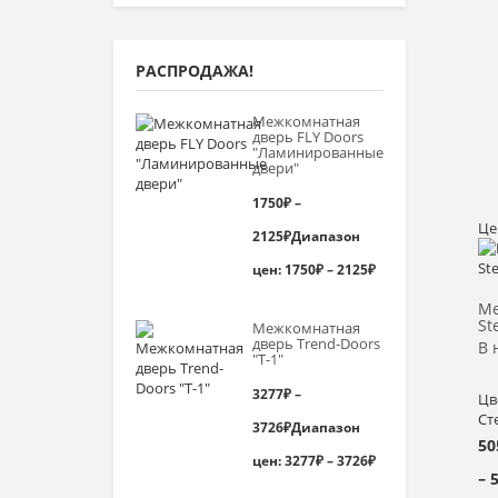
РАСПРОДАЖА!
Межкомнатная
дверь FLY Doors
"Ламинированные
двери"
1750
₽
–
Це
2125
₽
Диапазон
цен: 1750₽ – 2125₽
Ме
St
Межкомнатная
дверь Trend-Doоrs
В 
"Т-1"
3277
₽
–
Цв
Ст
3726
₽
Диапазон
50
цен: 3277₽ – 3726₽
– 