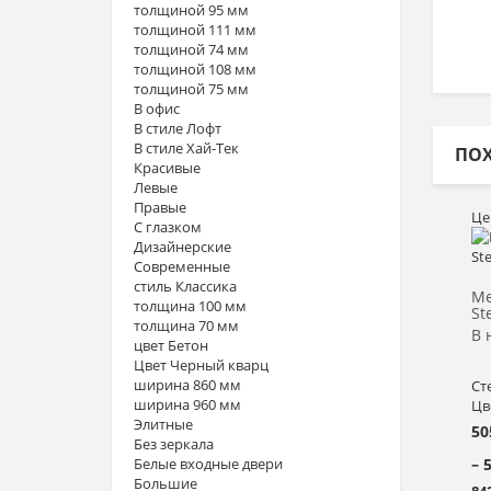
толщиной 95 мм
толщиной 111 мм
толщиной 74 мм
толщиной 108 мм
толщиной 75 мм
В офис
В стиле Лофт
В стиле Хай-Тек
ПО
Красивые
Левые
Правые
Це
С глазком
Дизайнерские
Современные
стиль Классика
Ме
толщина 100 мм
St
толщина 70 мм
В 
цвет Бетон
Цвет Черный кварц
ширина 860 мм
Ст
ширина 960 мм
Цв
Элитные
50
Без зеркала
Белые входные двери
– 
Большие