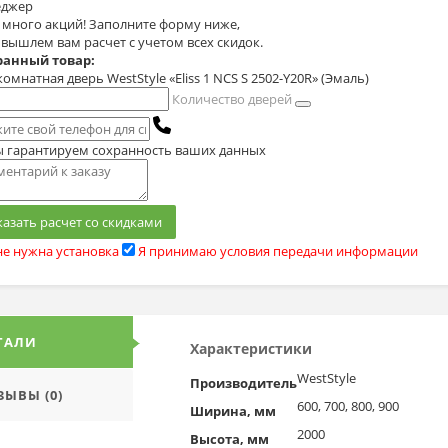
джер
с много акций! Заполните форму ниже,
 вышлем вам расчет с учетом всех скидок.
анный товар:
мнатная дверь WestStyle «Eliss 1 NCS S 2502-Y20R» (Эмаль)
Количество дверей
 гарантируем сохранность ваших данных
казать расчет со скидками
е нужна установка
Я принимаю условия передачи информации
ТАЛИ
Характеристики
WestStyle
Производитель
ЗЫВЫ (0)
600, 700, 800, 900
Ширина, мм
2000
Высота, мм