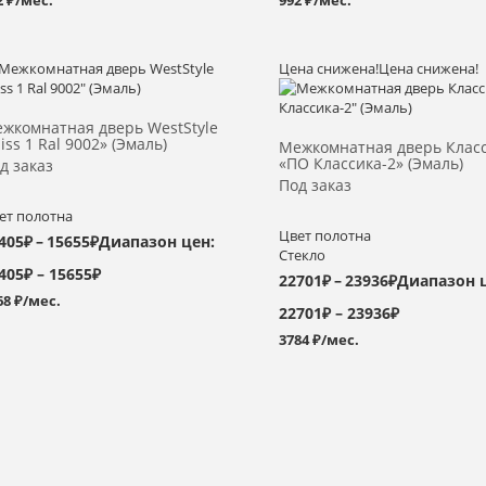
2 ₽/мес.
992 ₽/мес.
Цена снижена!
Цена снижена!
Выбрать >
Выбрать >
жкомнатная дверь WestStyle
liss 1 Ral 9002» (Эмаль)
Межкомнатная дверь Клас
«ПО Классика-2» (Эмаль)
д заказ
Под заказ
ет полотна
Цвет полотна
405
₽
–
15655
₽
Диапазон цен:
Стекло
405₽ – 15655₽
22701
₽
–
23936
₽
Диапазон 
68 ₽/мес.
22701₽ – 23936₽
3784 ₽/мес.