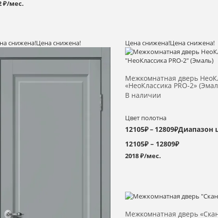
2 ₽/мес.
на снижена!
Цена снижена!
Цена снижена!
Цена снижена!
Выбрать >
Выбрать >
Межкомнатная дверь НеоК
«НеоКлассика PRO-2» (Эмал
В наличии
Цвет полотна
12105
₽
–
12809
₽
Диапазон 
12105₽ – 12809₽
2018 ₽/мес.
Выбрать >
Межкомнатная дверь «Ска