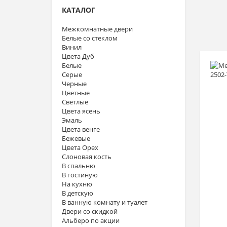
КАТАЛОГ
Межкомнатные двери
Белые со стеклом
Винил
Цвета Дуб
Белые
Серые
Черные
Цветные
Светлые
Цвета ясень
Эмаль
Цвета венге
Бежевые
Цвета Орех
Слоновая кость
В спальню
В гостиную
На кухню
В детскую
В ванную комнату и туалет
Двери со скидкой
Альберо по акции