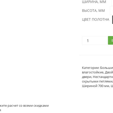
ШИРИНА, ММ
ВЫСОТА, ММ
ЦВЕТ ПОЛОТНА
Категории:
Больши
влагостойкие
,
Дво
двери
,
Нестандарт
скрытыми петлями
Шириной 700 мм
,
Ш
жите расчет
со всеми скидками
я