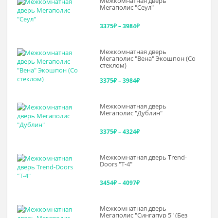
Межкомнатная дверь
3375₽
Мегаполис "Сеул"
–
Диапазон
3375
₽
–
3984
₽
3643₽
цен:
Межкомнатная дверь
3375₽
Мегаполис "Вена" Экошпон (Со
стеклом)
–
Диапазон
3375
₽
–
3984
₽
3984₽
цен:
Межкомнатная дверь
3375₽
Мегаполис "Дублин"
–
Диапазон
3375
₽
–
4324
₽
3984₽
цен:
Межкомнатная дверь Trend-
3375₽
Doоrs "Т-4"
–
Диапазон
3454
₽
–
4097
₽
4324₽
цен:
Межкомнатная дверь
3454₽
Мегаполис "Сингапур 5" (Без