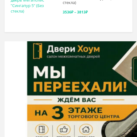
стекла)
–
Диапазон
3536
₽
–
3813
₽
4097₽
цен:
3536₽
–
3813₽