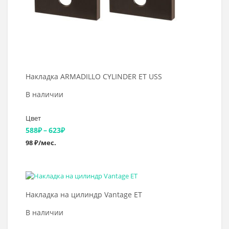
Накладка ARMADILLO CYLINDER ET USS
В наличии
Цвет
Диапазон
588
₽
–
623
₽
98 ₽/мес.
цен:
588₽
–
Выбрать >
623₽
Накладка на цилиндр Vantage ET
В наличии