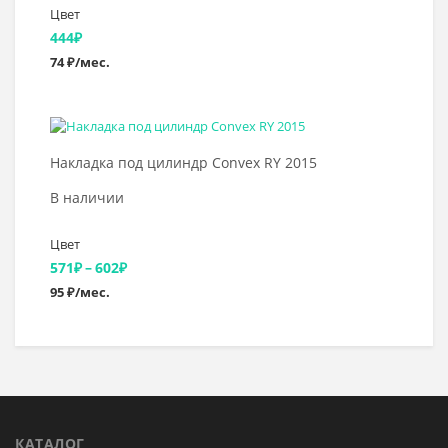
Цвет
444
₽
74 ₽/мес.
Выбрать >
Накладка под цилиндр Convex RY 2015
В наличии
Цвет
Диапазон
571
₽
–
602
₽
95 ₽/мес.
цен:
571₽
–
602₽
КАТАЛОГ