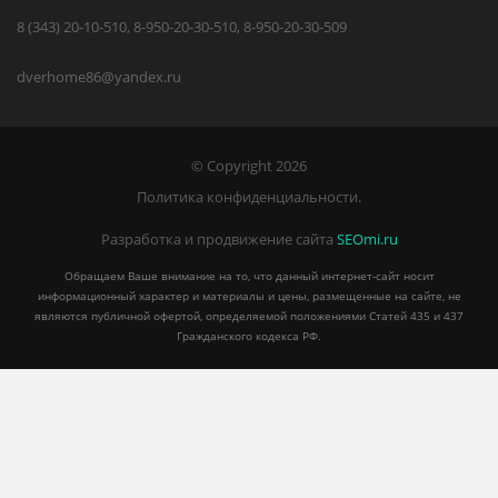
8 (343) 20-10-510, 8-950-20-30-510, 8-950-20-30-509
dverhome86@yandex.ru
© Copyright 2026
Политика конфиденциальности.
Разработка и продвижение сайта
SEOmi.ru
Обращаем Ваше внимание на то, что данный интернет-сайт носит
информационный характер и материалы и цены, размещенные на сайте, не
являются публичной офертой, определяемой положениями Статей 435 и 437
Гражданского кодекса РФ.