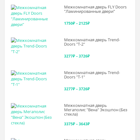
Межкомнатная дверь FLY Doors
"Ламинированные двери"
Диапазон
1750
₽
–
2125
₽
цен:
Межкомнатная дверь Trend-
1750₽
Doоrs "Т-2"
–
Диапазон
3277
₽
–
3726
₽
2125₽
цен:
Межкомнатная дверь Trend-
3277₽
Doоrs "Т-1"
–
Диапазон
3277
₽
–
3726
₽
3726₽
цен:
Межкомнатная дверь
3277₽
Мегаполис "Вена" Экошпон (Без
стекла)
–
Диапазон
3375
₽
–
3643
₽
3726₽
цен: