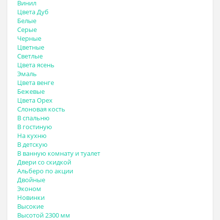
Винил
Цвета Дуб
Белые
Серые
Черные
Цветные
Светлые
Цвета ясень
Эмаль
Цвета венге
Бежевые
Цвета Орех
Слоновая кость
В спальню
В гостиную
На кухню
В детскую
В ванную комнату и туалет
Двери со скидкой
Альберо по акции
Двойные
Эконом
Новинки
Высокие
Высотой 2300 мм