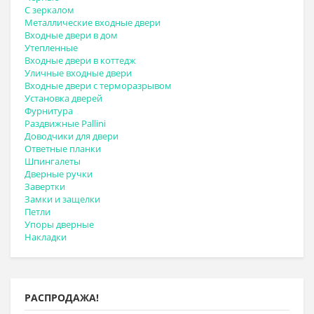
С зеркалом
Металлические входные двери
Входные двери в дом
Утепленные
Входные двери в коттедж
Уличные входные двери
Входные двери с терморазрывом
Установка дверей
Фурнитура
Раздвижные Pallini
Доводчики для двери
Ответные планки
Шпингалеты
Дверные ручки
Завертки
Замки и защелки
Петли
Упоры дверные
Накладки
РАСПРОДАЖА!