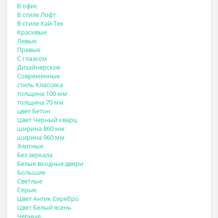
В офис
В стиле Лофт
В стиле Хай-Тек
Красивые
Левые
Правые
С глазком
Дизайнерские
Современные
стиль Классика
толщина 100 мм
толщина 70 мм
цвет Бетон
Цвет Черный кварц
ширина 860 мм
ширина 960 мм
Элитные
Без зеркала
Белые входные двери
Большие
Светлые
Серые
Цвет Антик Серебро
Цвет Белый ясень
Черные