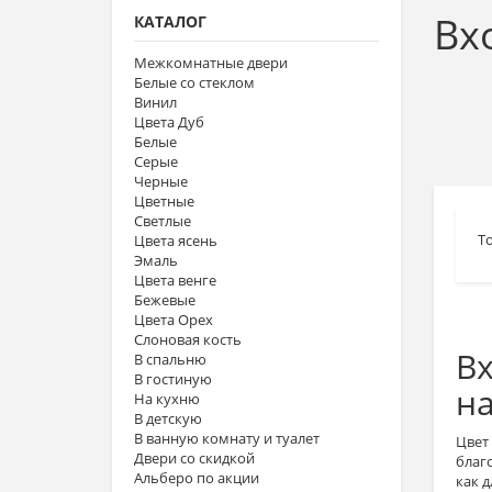
Вх
КАТАЛОГ
Межкомнатные двери
Белые со стеклом
Винил
Цвета Дуб
Белые
Серые
Черные
Цветные
Светлые
Т
Цвета ясень
Эмаль
Цвета венге
Бежевые
Цвета Орех
Слоновая кость
Вх
В спальню
В гостиную
на
На кухню
В детскую
В ванную комнату и туалет
Цвет
Двери со скидкой
благ
Альберо по акции
как 