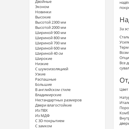
Двойные
надё
Эконом
покр
Новинки
Высокие
На
Высотой 2300 мм
Высотой 2000 мм
За э
Шириной 900 мм
Стал
Шириной 800 мм
Усил
Шириной 700 мм
Терм
Шириной 600 мм
Возм
Шириной 40 см
Опци
Широкие
Все 
Низкие
сува
С шумоизоляцией
Узкие
От
Распашные
Большие
Цвет
В английском стиле
Владимирские
Нату
Нестандартных размеров
Итал
Двери влагостойкие
Поро
Из ПВХ
Комб
Из МДФ
Внут
С 3D покрытием
двер
С замком