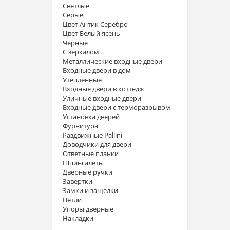
Светлые
Серые
Цвет Антик Серебро
Цвет Белый ясень
Черные
С зеркалом
Металлические входные двери
Входные двери в дом
Утепленные
Входные двери в коттедж
Уличные входные двери
Входные двери с терморазрывом
Установка дверей
Фурнитура
Раздвижные Pallini
Доводчики для двери
Ответные планки
Шпингалеты
Дверные ручки
Завертки
Замки и защелки
Петли
Упоры дверные
Накладки