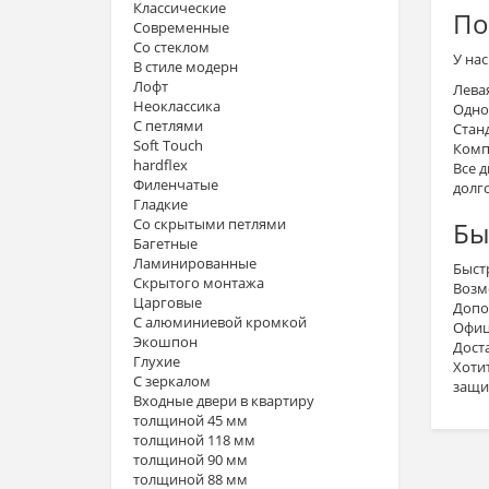
Классические
По
Современные
Со стеклом
У на
В стиле модерн
Лофт
Лева
Неоклассика
Одно
С петлями
Стан
Soft Touch
Комп
hardflex
Все 
Филенчатые
долго
Гладкие
Со скрытыми петлями
Бы
Багетные
Ламинированные
Быст
Скрытого монтажа
Возм
Царговые
Допо
С алюминиевой кромкой
Офиц
Экошпон
Доста
Глухие
Хоти
С зеркалом
защи
Входные двери в квартиру
толщиной 45 мм
толщиной 118 мм
толщиной 90 мм
толщиной 88 мм