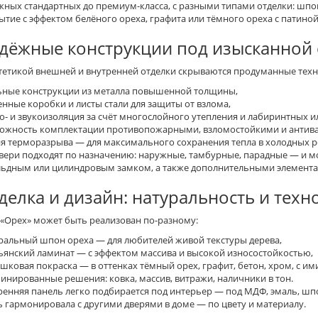
жных
стандартных
до
премиум-класса
, с разными типами отделки:
шпо
ытие с эффектом
белёного ореха
,
графита
или
тёмного ореха с патино
дёжные конструкции под изысканной 
стетикой
внешней
и
внутренней
отделки скрываются продуманные
техн
ьные конструкции из металла повышенной толщины,
енные коробки и листы стали для защиты от взлома,
о- и звукоизоляция за счёт многослойного утепления и лабиринтных и
ожность комплектации противопожарными, взломостойкими и антив
я терморазрыва — для максимального сохранения тепла в холодных р
двери подходят по
назначению
:
наружные
,
тамбурные
,
парадные
— и м
льдным
или цилиндровым замком, а также
дополнительными
элемент
делка и дизайн: натуральность и техн
«Орех»
может быть реализован по-разному:
ральный шпон ореха — для любителей живой текстуры дерева,
ьянский ламинат — с эффектом массива и высокой износостойкостью,
шковая покраска — в оттенках тёмный орех, графит, бетон, хром, с и
инированные решения: ковка, массив, витражи, наличники в тон.
ренняя
панель
легко подбирается под интерьер — под
МДФ
,
эмаль
,
шп
ь гармонировала с другими дверями в доме — по цвету и
материалу
.