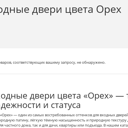
одные двери цвета Орех
оваров, соответствующих вашему запросу, не обнаружено.
одные двери цвета «Орех» — 
дежности и статуса
«Орех»
— один из самых востребованных оттенков для входных дверей.
ородную
патину
, лёгкую
тёмную
насыщенность и природную текстуру
для
частного
дома, так и для
дачи
, квартиры или
подъезда
. В нашем кат