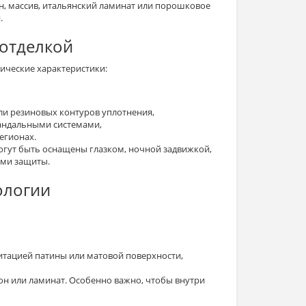
н
,
массив
,
итальянский
ламинат или
порошковое
й
.
отделкой
ические характеристики
:
ли резиновых контуров уплотнения,
андальными системами,
егионах.
огут быть оснащены
глазком
,
ночной задвижкой
,
ами
защиты
.
ологии
митацией патины или матовой поверхности,
он
или
ламинат
. Особенно важно, чтобы
внутри