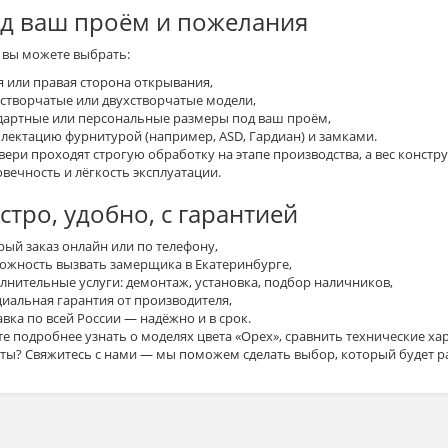
д ваш проём и пожелания
с вы можете выбрать:
я или правая сторона открывания,
створчатые или двухстворчатые модели,
дартные или персональные размеры под ваш проём,
лектацию фурнитурой (например, ASD, Гардиан) и замками.
двери проходят строгую
обработку
на этапе
производства
, а
вес
констру
вечность и лёгкость эксплуатации.
стро, удобно, с гарантией
рый заказ онлайн или по телефону,
ожность вызвать замерщика в Екатеринбурге,
лнительные услуги: демонтаж, установка, подбор наличников,
иальная гарантия от производителя,
вка по всей России — надёжно и в срок.
те подробнее
узнать о
моделях
цвета «Орех», сравнить
технические ха
ты
? Свяжитесь с нами — мы поможем сделать
выбор
, который будет р