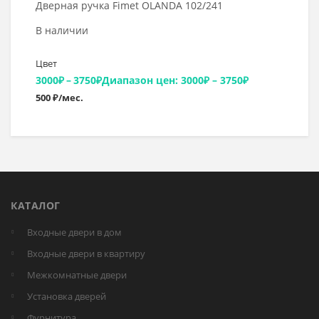
Дверная ручка Fimet OLANDA 102/241
В наличии
Цвет
3000
₽
–
3750
₽
Диапазон цен: 3000₽ – 3750₽
500 ₽/мес.
КАТАЛОГ
Входные двери в дом
Входные двери в квартиру
Межкомнатные двери
Установка дверей
Фурнитура