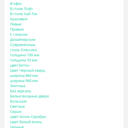
В офис
В стиле Лофт
В стиле Хай-Тек
Красивые
Левые
Правые
С глазком
Дизайнерские
Современные
стиль Классика
толщина 100 мм
толщина 70 мм
цвет Бетон
Цвет Черный кварц
ширина 860 мм
ширина 960 мм
Элитные
Без зеркала
Белые входные двери
Большие
Светлые
Серые
Цвет Антик Серебро
Цвет Белый ясень
Черные