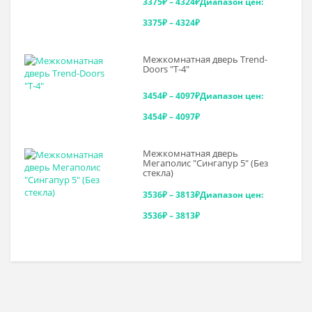
3375
₽
–
4324
₽
Диапазон цен:
3375₽ – 4324₽
Межкомнатная дверь Trend-
Doоrs "Т-4"
3454
₽
–
4097
₽
Диапазон цен:
3454₽ – 4097₽
Межкомнатная дверь
Мегаполис "Сингапур 5" (Без
стекла)
3536
₽
–
3813
₽
Диапазон цен:
3536₽ – 3813₽