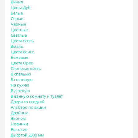
Винил
Цвета Дуб
Белые
Серые
Черные
Цветные
Светлые
Цвета ясень
Эмаль
Цвета венге
Бежевые
Цвета Орех
Слоновая кость
В спальню
В гостиную
На кухню
В детскую
В ванную комнату и туалет
Двери со скидкой
Альберо по акции
Двойные
Эконом
Новинки
Высокие
Высотой 2300 мм