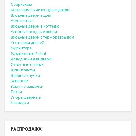
С зеркалом
Металлические входные двери
Входные двери в дом
Утепленные
Входные двери в коттедж
Уличные входные двери
Входные двери с терморазрывом
Установка дверей
Фурнитура
Раздвижные Pallini
Доводчики для двери
Ответные планки
Шпингалеты
Дверные ручки
Завертки
Замки и защелки
Петли
Упоры дверные
Накладки
РАСПРОДАЖА!