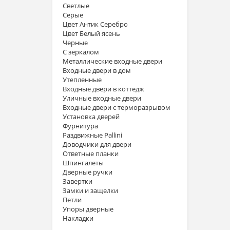
Светлые
Серые
Цвет Антик Серебро
Цвет Белый ясень
Черные
С зеркалом
Металлические входные двери
Входные двери в дом
Утепленные
Входные двери в коттедж
Уличные входные двери
Входные двери с терморазрывом
Установка дверей
Фурнитура
Раздвижные Pallini
Доводчики для двери
Ответные планки
Шпингалеты
Дверные ручки
Завертки
Замки и защелки
Петли
Упоры дверные
Накладки