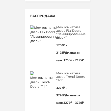
РАСПРОДАЖА!
Межкомнатная
дверь FLY Doors
"Ламинированные
двери"
1750
₽
–
2125
₽
Диапазон
цен: 1750₽ – 2125₽
Межкомнатная
дверь Trend-Doоrs
"Т-1"
3277
₽
–
3726
₽
Диапазон
цен: 3277₽ – 3726₽