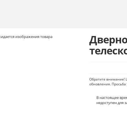
Дверно
телеск
Обратите внимание! Ц
обновления. Просьба 
В настоящее врем
недоступен для з