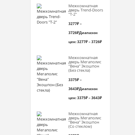
Межкомнатная
дверь Trend-Doоrs
"Т-2"
3277
₽
–
3726
₽
Диапазон
цен: 3277₽ – 3726₽
Межкомнатная
дверь Мегаполис
"Вена" Экошпон
(Без стекла)
3375
₽
–
3643
₽
Диапазон
цен: 3375₽ – 3643₽
Межкомнатная
дверь Мегаполис
"Вена" Экошпон
(Со стеклом)