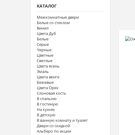
КАТАЛОГ
Межкомнатные двери
Белые со стеклом
Винил
Цвета Дуб
Белые
Серые
Черные
Цветные
Светлые
Цвета ясень
Эмаль
Цвета венге
Бежевые
Цвета Орех
Слоновая кость
В спальню
В гостиную
На кухню
В детскую
В ванную комнату и туалет
Двери со скидкой
Альберо по акции