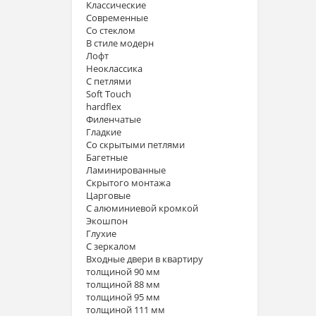
Классические
Современные
Со стеклом
В стиле модерн
Лофт
Неоклассика
С петлями
Soft Touch
hardflex
Филенчатые
Гладкие
Со скрытыми петлями
Багетные
Ламинированные
Скрытого монтажа
Царговые
С алюминиевой кромкой
Экошпон
Глухие
С зеркалом
Входные двери в квартиру
толщиной 90 мм
толщиной 88 мм
толщиной 95 мм
толщиной 111 мм