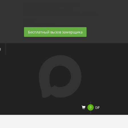
Екатеринбург, Космонавтов 86
(Белка 3 этаж) 10:30 — 20:00
8 (343) 20-10-510, 8-950-20-30-510, 8-950-20-
30-509
Заказать звонок
Бесплатный вызов замерщика
Ы
0
0
₽