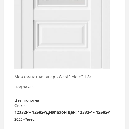
Межкомнатная дверь WestStyle «CH 8»
Под заказ
Цвет полотна
Стекло
12332
₽
–
12582
₽
Диапазон цен: 12332₽ – 12582₽
2055 ₽/мес.