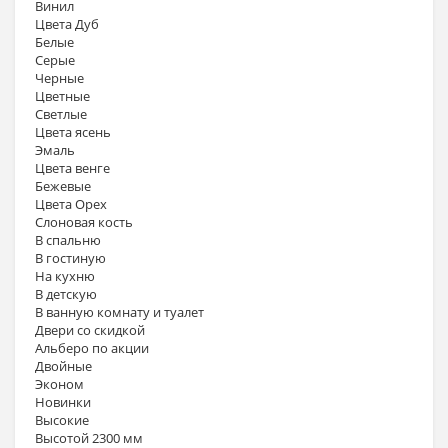
Винил
Цвета Дуб
Белые
Серые
Черные
Цветные
Светлые
Цвета ясень
Эмаль
Цвета венге
Бежевые
Цвета Орех
Слоновая кость
В спальню
В гостиную
На кухню
В детскую
В ванную комнату и туалет
Двери со скидкой
Альберо по акции
Двойные
Эконом
Новинки
Высокие
Высотой 2300 мм