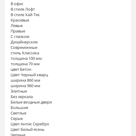
В офис
В стиле Лофт
В стиле Хай-Тек
Красивые
Левые
Правые
С глазком
Дизайнерские
Современные
стиль Классика
толщина 100 мм
толщина 70 мм
цвет Бетон
Цвет Черный кварц
ширина 860 мм
ширина 960 мм
Элитные
Без зеркала
Белые входные двери
Большие
Светлые
Серые
Цвет Антик Серебро
Цвет Белый ясень
Черные