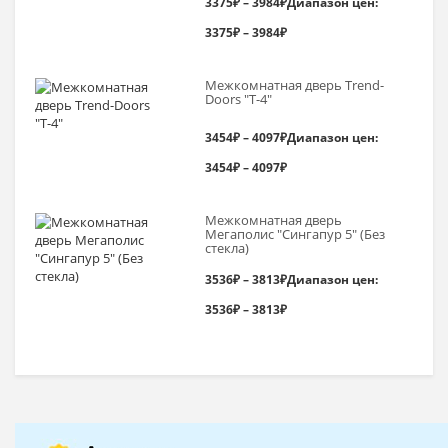
3375
₽
–
3984
₽
Диапазон цен:
3375₽ – 3984₽
Межкомнатная дверь Trend-
Doоrs "Т-4"
3454
₽
–
4097
₽
Диапазон цен:
3454₽ – 4097₽
Межкомнатная дверь
Мегаполис "Сингапур 5" (Без
стекла)
3536
₽
–
3813
₽
Диапазон цен:
3536₽ – 3813₽