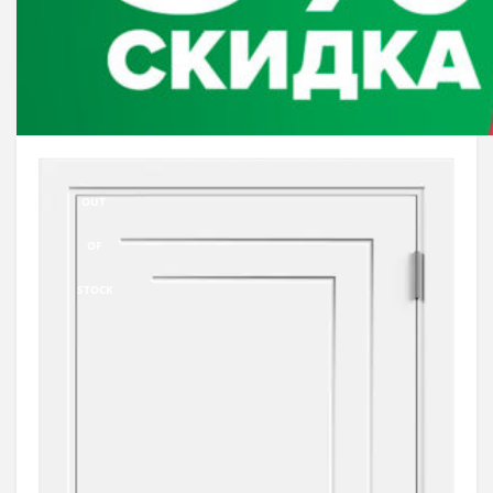
OUT
OF
STOCK