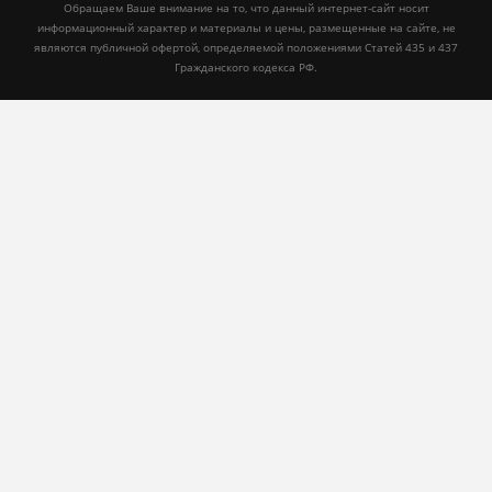
Обращаем Ваше внимание на то, что данный интернет-сайт носит
информационный характер и материалы и цены, размещенные на сайте, не
являются публичной офертой, определяемой положениями Статей 435 и 437
Гражданского кодекса РФ.