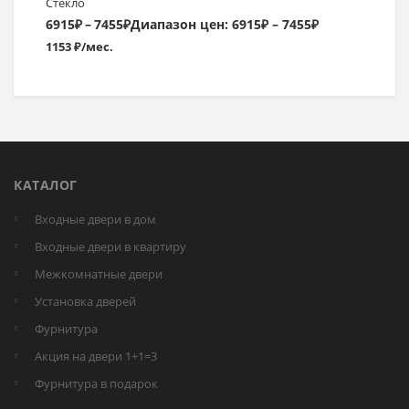
Стекло
6915
₽
–
7455
₽
Диапазон цен: 6915₽ – 7455₽
1153 ₽/мес.
КАТАЛОГ
Входные двери в дом
Входные двери в квартиру
Межкомнатные двери
Установка дверей
Фурнитура
Акция на двери 1+1=3
Фурнитура в подарок