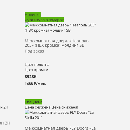
Новинка
Фурнитура в подарок
Выбрать >
Межкомнатная дверь «Неаполь
203» (ПВХ кромка) молдинг SB
Под заказ
Цвет полотна
Цвет кромки
8928
₽
1488 ₽/мес.
Спеццена
Цена снижена!
Цена снижена!
Выбрать >
ан 2H
Межкомнатная дверь FLY Doors «La