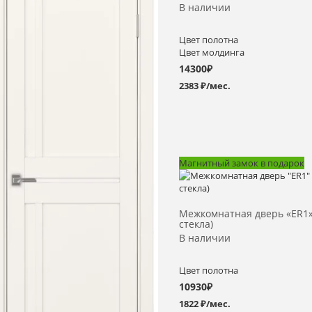
В наличии
Цвет полотна
Цвет молдинга
14300
₽
2383 ₽/мес.
Магнитный замок в подарок
Выбрать >
Межкомнатная дверь «ER1»
стекла)
В наличии
Цвет полотна
10930
₽
1822 ₽/мес.