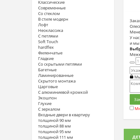
Классические
Современные
Со стеклом
В стиле модерн
Зака
Лофт
Олес
Неоклассика
Мене
С петлями
У на
Soft Touch
и мы
hardflex
Выбр
Филенчатые
Межк
Гладкие
Со скрытыми петлями
Багетные
Ламинированные
Мы
Скрытого монтажа
Царговые
С алюминиевой кромкой
Экошпон
За
Глухие
Мн
С зеркалом
Входные двери в квартиру
толщиной 90 мм
толщиной 88 мм
толщиной 95 мм
ДЕ
толщиной 111 мм