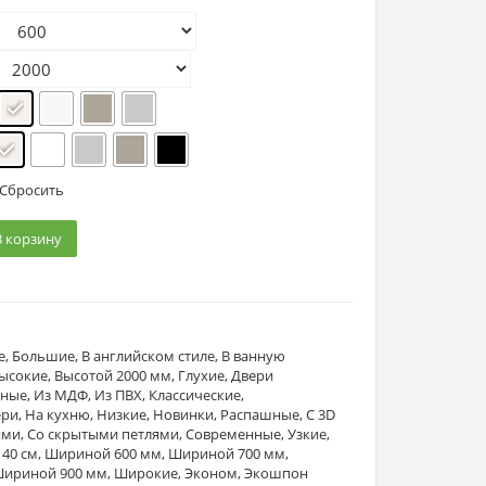
Сбросить
В корзину
е
,
Большие
,
В английском стиле
,
В ванную
ысокие
,
Высотой 2000 мм
,
Глухие
,
Двери
йные
,
Из МДФ
,
Из ПВХ
,
Классические
,
ери
,
На кухню
,
Низкие
,
Новинки
,
Распашные
,
С 3D
ями
,
Со скрытыми петлями
,
Современные
,
Узкие
,
40 см
,
Шириной 600 мм
,
Шириной 700 мм
,
ириной 900 мм
,
Широкие
,
Эконом
,
Экошпон