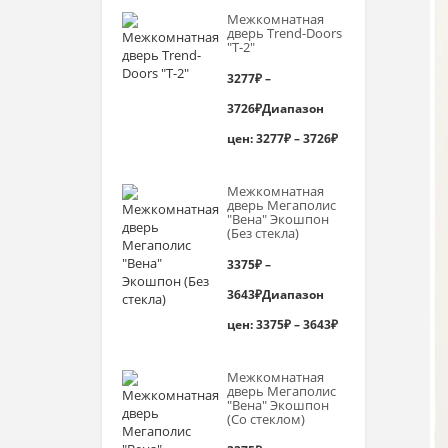
Межкомнатная
дверь Trend-Doоrs
"Т-2"
3277
₽
–
3726
₽
Диапазон
цен: 3277₽ – 3726₽
Межкомнатная
дверь Мегаполис
"Вена" Экошпон
(Без стекла)
3375
₽
–
3643
₽
Диапазон
цен: 3375₽ – 3643₽
Межкомнатная
дверь Мегаполис
"Вена" Экошпон
(Со стеклом)