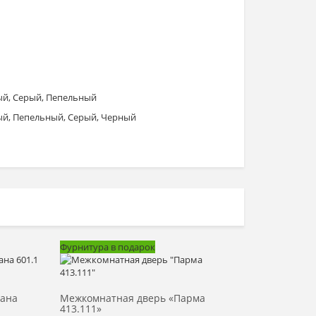
ый, Серый, Пепельный
й, Пепельный, Серый, Черный
Фурнитура в подарок
Выбрать >
кана
Межкомнатная дверь «Парма
413.111»