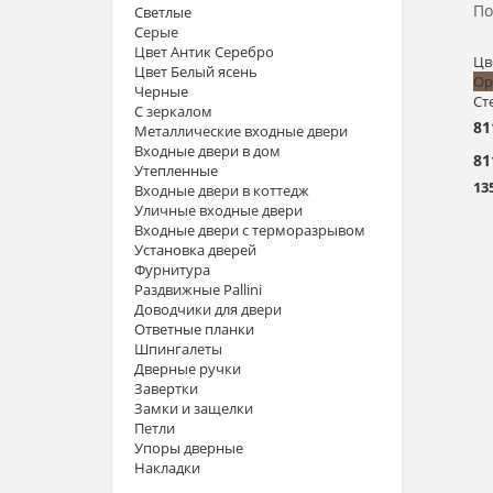
По
Светлые
Серые
Цвет Антик Серебро
Цв
Цвет Белый ясень
Ор
Черные
Ст
С зеркалом
81
Металлические входные двери
Входные двери в дом
81
Утепленные
13
Входные двери в коттедж
Уличные входные двери
Входные двери с терморазрывом
Установка дверей
Фурнитура
Раздвижные Pallini
Доводчики для двери
Ответные планки
Шпингалеты
Дверные ручки
Завертки
Замки и защелки
Петли
Упоры дверные
Накладки