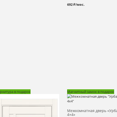
692 ₽/мес.
рнитура в подарок
Магнитный замок в подарок
Выбрать >
Выбрать >
Межкомнатная дверь «Урб
4×4»