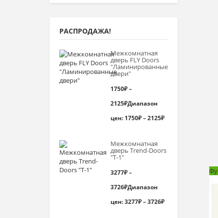
РАСПРОДАЖА!
Межкомнатная
дверь FLY Doors
"Ламинированные
двери"
1750
₽
–
2125
₽
Диапазон
цен: 1750₽ – 2125₽
Межкомнатная
дверь Trend-Doоrs
"Т-1"
Фу
3277
₽
–
3726
₽
Диапазон
цен: 3277₽ – 3726₽