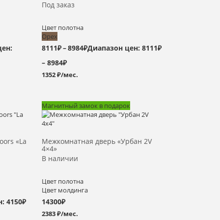
Под заказ
Цвет полотна
Орех
цен:
8111
₽
–
8984
₽
Диапазон цен: 8111₽
– 8984₽
1352 ₽/мес.
Магнитный замок в подарок
Выбрать >
oors «La
Межкомнатная дверь «Урбан 2V
4×4»
В наличии
Цвет полотна
Цвет молдинга
: 4150₽
14300
₽
2383 ₽/мес.