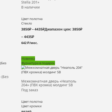
Stella 201»
В наличии
Цвет полотна
Стекло
3850
₽
–
4435
₽
Диапазон цен: 3850₽
– 4435₽
642 ₽/мес.
Новинка
Фурнитура в подарок
Выбрать >
 (Без
Межкомнатная дверь «Неаполь
204» (ПВХ кромка) молдинг SB
Под заказ
Цвет полотна
Цвет кромки
8928
₽