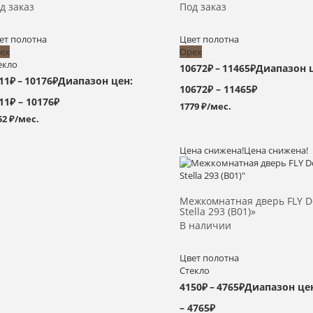
д заказ
Под заказ
ет полотна
Цвет полотна
ех
Орех
екло
10672
₽
–
11465
₽
Диапазон 
11
₽
–
10176
₽
Диапазон цен:
10672₽ – 11465₽
11₽ – 10176₽
1779 ₽/мес.
52 ₽/мес.
Цена снижена!
Цена снижена!
Выбрать >
Межкомнатная дверь FLY D
Stella 293 (B01)»
В наличии
Цвет полотна
Стекло
4150
₽
–
4765
₽
Диапазон цен
– 4765₽