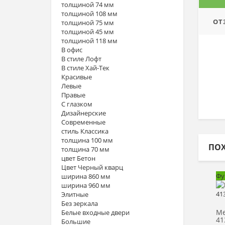
толщиной 74 мм
толщиной 108 мм
ОТ
толщиной 75 мм
толщиной 45 мм
толщиной 118 мм
В офис
В стиле Лофт
В стиле Хай-Тек
Красивые
Левые
Правые
С глазком
Дизайнерские
Современные
стиль Классика
толщина 100 мм
ПО
толщина 70 мм
цвет Бетон
Цвет Черный кварц
Фу
ширина 860 мм
ширина 960 мм
Элитные
Без зеркала
Ме
Белые входные двери
41
Большие