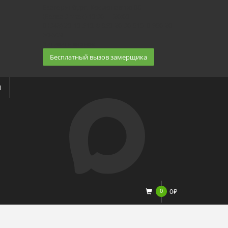
Екатеринбург, Космонавтов 86
(Белка 3 этаж) 10:30 — 20:00
8 (343) 20-10-510, 8-950-20-30-510, 8-950-20-
30-509
Заказать звонок
Бесплатный вызов замерщика
Ы
0
0
₽