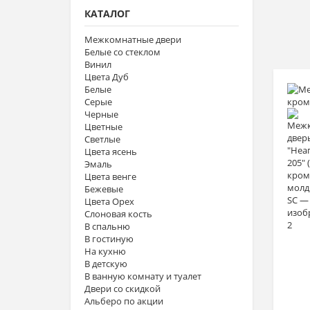
КАТАЛОГ
Межкомнатные двери
Белые со стеклом
Винил
Цвета Дуб
Белые
Серые
Черные
Цветные
Светлые
Цвета ясень
Эмаль
Цвета венге
Бежевые
Цвета Орех
Слоновая кость
В спальню
В гостиную
На кухню
В детскую
В ванную комнату и туалет
Двери со скидкой
Альберо по акции