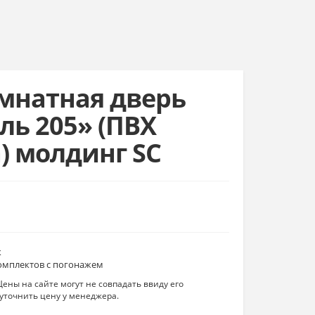
натная дверь
ль 205» (ПВХ
) молдинг SC
к
комплектов с погонажем
ены на сайте могут не совпадать ввиду его
уточнить цену у менеджера.