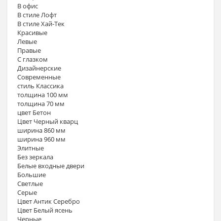
В офис
В стиле Лофт
В стиле Хай-Тек
Красивые
Левые
Правые
С глазком
Дизайнерские
Современные
стиль Классика
толщина 100 мм
толщина 70 мм
цвет Бетон
Цвет Черный кварц
ширина 860 мм
ширина 960 мм
Элитные
Без зеркала
Белые входные двери
Большие
Светлые
Серые
Цвет Антик Серебро
Цвет Белый ясень
Черные