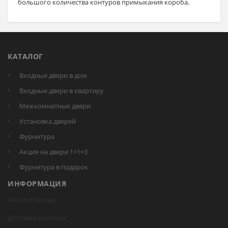
большого количества контуров примыкания короба.
КАТАЛОГ
Входные двери в дом
Входные двери в квартиру
Межкомнатные двери
Установка дверей
Фурнитура
Акция на двери 1+1=3
Фурнитура в подарок
ИНФОРМАЦИЯ
Акции и скидки
Доставка и оплата