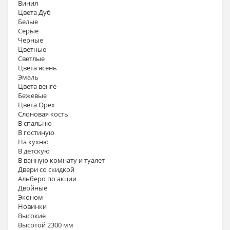
Винил
Цвета Дуб
Белые
Серые
Черные
Цветные
Светлые
Цвета ясень
Эмаль
Цвета венге
Бежевые
Цвета Орех
Слоновая кость
В спальню
В гостиную
На кухню
В детскую
В ванную комнату и туалет
Двери со скидкой
Альберо по акции
Двойные
Эконом
Новинки
Высокие
Высотой 2300 мм