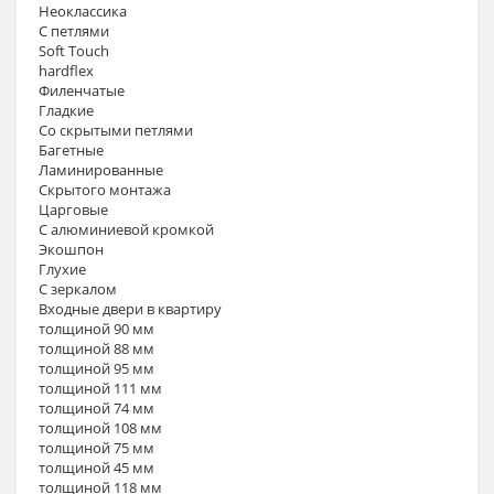
Неоклассика
С петлями
Soft Touch
hardflex
Филенчатые
Гладкие
Со скрытыми петлями
Багетные
Ламинированные
Скрытого монтажа
Царговые
С алюминиевой кромкой
Экошпон
Глухие
С зеркалом
Входные двери в квартиру
толщиной 90 мм
толщиной 88 мм
толщиной 95 мм
толщиной 111 мм
толщиной 74 мм
толщиной 108 мм
толщиной 75 мм
толщиной 45 мм
толщиной 118 мм