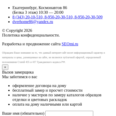
Екатеринбург, Космонавтов 86
(Белка 3 этаж) 10:30 — 20:00
8 (343) 20-10-510, 8-950-20-30-510, 8-950-20-30-509
dverhome86@yandex.ru
© Copyright 2026
Политика конфиденциальности.
Разработка и продвижение сайта
SEOmi.ru
Обращаем Ваше внимание на то, что данный интернет-сайт носит информационный характер и
материалы и цены, размещенные на сайте, не являются публичной офертой, определяемой
положениями Статей 435 и 437 Гражданского кодекса РФ.
×
Вызов замерщика
Мы заботимся о вас
оформление договора на дому
бесплатный замер и просчет стоимости
наличие у мастеров по замеру каталогов образцов
отделки и цветовых раскладок
оплата на дому наличными или картой
Ваше имя (обязательно)