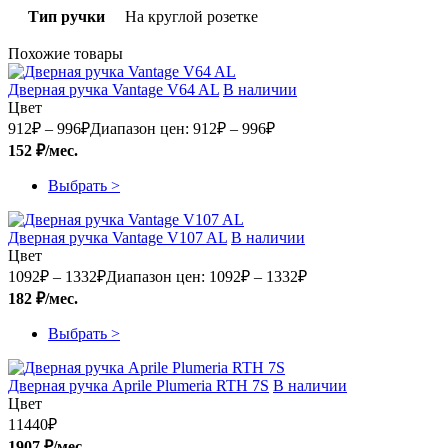
Тип ручки
На круглой розетке
Похожие товары
Дверная ручка Vantage V64 AL
В наличии
Цвет
912
₽
–
996
₽
Диапазон цен: 912₽ – 996₽
152 ₽/мес.
Выбрать >
Дверная ручка Vantage V107 AL
В наличии
Цвет
1092
₽
–
1332
₽
Диапазон цен: 1092₽ – 1332₽
182 ₽/мес.
Выбрать >
Дверная ручка Aprile Plumeria RTH 7S
В наличии
Цвет
11440
₽
1907 ₽/мес.