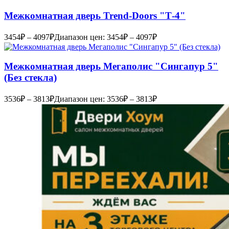
Межкомнатная дверь Trend-Doоrs "Т-4"
3454
₽
–
4097
₽
Диапазон цен: 3454₽ – 4097₽
Межкомнатная дверь Мегаполис "Сингапур 5"
(Без стекла)
3536
₽
–
3813
₽
Диапазон цен: 3536₽ – 3813₽