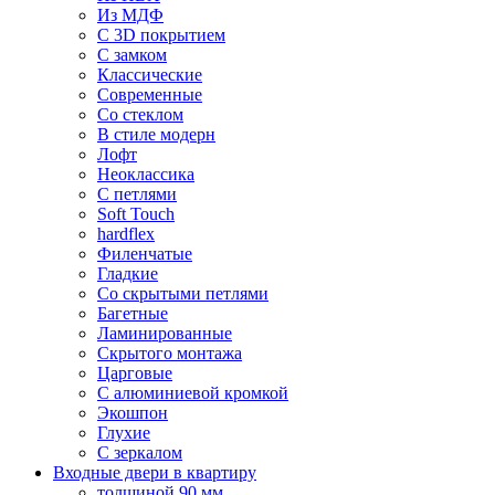
Из МДФ
С 3D покрытием
С замком
Классические
Современные
Со стеклом
В стиле модерн
Лофт
Неоклассика
С петлями
Soft Touch
hardflex
Филенчатые
Гладкие
Со скрытыми петлями
Багетные
Ламинированные
Скрытого монтажа
Царговые
С алюминиевой кромкой
Экошпон
Глухие
С зеркалом
Входные двери в квартиру
толщиной 90 мм