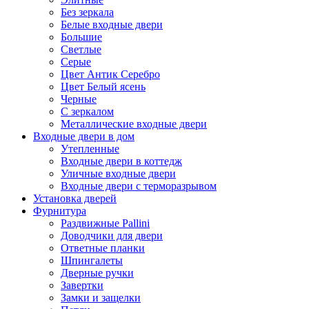
Без зеркала
Белые входные двери
Большие
Светлые
Серые
Цвет Антик Серебро
Цвет Белый ясень
Черные
С зеркалом
Металлические входные двери
Входные двери в дом
Утепленные
Входные двери в коттедж
Уличные входные двери
Входные двери с терморазрывом
Установка дверей
Фурнитура
Раздвижные Pallini
Доводчики для двери
Ответные планки
Шпингалеты
Дверные ручки
Завертки
Замки и защелки