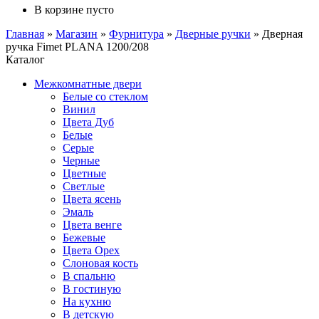
В корзине пусто
Главная
»
Магазин
»
Фурнитура
»
Дверные ручки
»
Дверная
ручка Fimet PLANA 1200/208
Каталог
Межкомнатные двери
Белые со стеклом
Винил
Цвета Дуб
Белые
Серые
Черные
Цветные
Светлые
Цвета ясень
Эмаль
Цвета венге
Бежевые
Цвета Орех
Слоновая кость
В спальню
В гостиную
На кухню
В детскую