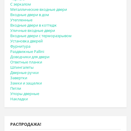
С зеркалом
Металлические входные двери
Входные двери в дом
Утепленные
Входные двери в коттедж
Уличные входные двери
Входные двери с терморазрывом
Установка дверей
Фурнитура
Раздвижные Pallini
Доводчики для двери
Ответные планки
Шпингалеты
Дверные ручки
Завертки
Замки и защелки
Петли
Упоры дверные
Накладки
РАСПРОДАЖА!