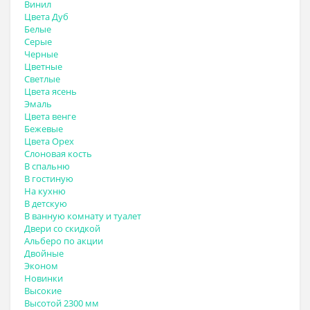
Винил
Цвета Дуб
Белые
Серые
Черные
Цветные
Светлые
Цвета ясень
Эмаль
Цвета венге
Бежевые
Цвета Орех
Слоновая кость
В спальню
В гостиную
На кухню
В детскую
В ванную комнату и туалет
Двери со скидкой
Альберо по акции
Двойные
Эконом
Новинки
Высокие
Высотой 2300 мм