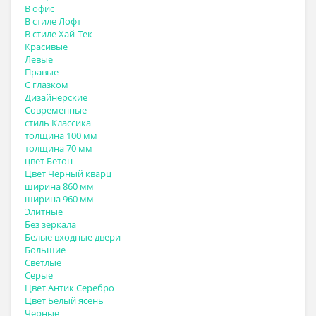
В офис
В стиле Лофт
В стиле Хай-Тек
Красивые
Левые
Правые
С глазком
Дизайнерские
Современные
стиль Классика
толщина 100 мм
толщина 70 мм
цвет Бетон
Цвет Черный кварц
ширина 860 мм
ширина 960 мм
Элитные
Без зеркала
Белые входные двери
Большие
Светлые
Серые
Цвет Антик Серебро
Цвет Белый ясень
Черные