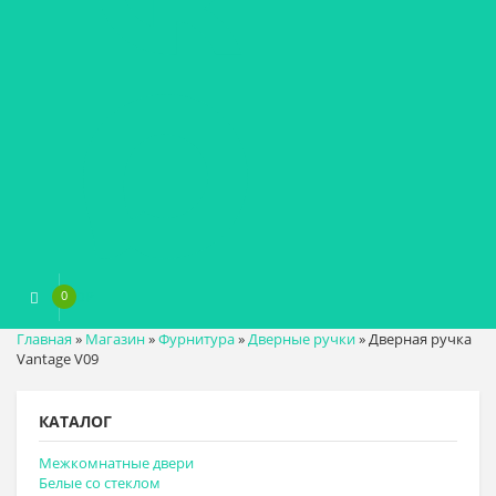
0
0
₽
Главная
»
Магазин
»
Фурнитура
»
Дверные ручки
»
Дверная ручка
Vantage V09
КАТАЛОГ
Межкомнатные двери
Белые со стеклом