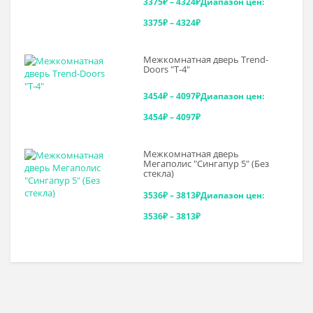
3375
₽
–
4324
₽
Диапазон цен:
3375₽ – 4324₽
Межкомнатная дверь Trend-
Doоrs "Т-4"
3454
₽
–
4097
₽
Диапазон цен:
3454₽ – 4097₽
Межкомнатная дверь
Мегаполис "Сингапур 5" (Без
стекла)
3536
₽
–
3813
₽
Диапазон цен:
3536₽ – 3813₽