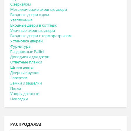
С зеркалом
Металлические входные двери
Входные двери в дом
Утепленные
Входные двери в коттедж
Уличные входные двери
Входные двери с терморазрывом
Установка дверей
Фурнитура
Раздвижные Pallini
Доводчики для двери
Ответные планки
Шпингалеты
Дверные ручки
Завертки
Замки и защелки
Петли
Упоры дверные
Накладки
РАСПРОДАЖА!