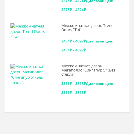
3375
₽
–
4324
₽
Диапазон цен:
3375₽ – 4324₽
Межкомнатная дверь Trend-
Doоrs "Т-4"
3454
₽
–
4097
₽
Диапазон цен:
3454₽ – 4097₽
Межкомнатная дверь
Мегаполис "Сингапур 5" (Без
стекла)
3536
₽
–
3813
₽
Диапазон цен:
3536₽ – 3813₽