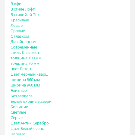
В офис
В стиле Лофт
В стиле Хай-Тек
Красивые
Левые
Правые
С глазком
Дизайнерские
Современные
стиль Классика
толщина 100 мм
толщина 70 мм
цвет Бетон
Цвет Черный кварц
ширина 860 мм
ширина 960 мм
Элитные
Без зеркала
Белые входные двери
Большие
Светлые
Серые
Цвет Антик Серебро
Цвет Белый ясень
Черные