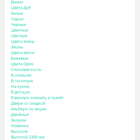
Винил
Цвета Дуб
Белые
Серые
Черные
Цветные
Светлые
Цвета ясень
Эмаль
Цвета венге
Бежевые
Цвета Орех
Слоновая кость
В спальню
В гостиную
На кухню
В детскую
В ванную комнату и туалет
Двери со скидкой
Альберо по акции
Двойные
Эконом
Новинки
Высокие
Высотой 2300 мм