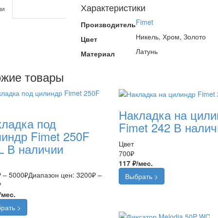
Характеристики
ли
Fimet
Производитель
Никель, Хром, Золото
Цвет
Латунь
Материал
жие товары
Накладка на цили
ладка под
Fimet 242
В налич
индр Fimet 250F
Цвет
L
В наличии
700
₽
117 ₽/мес.
₽
–
5000
₽
Диапазон цен: 3200₽ –
Выбрать >
₽
/мес.
рать >