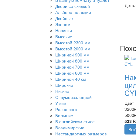
В ванную комнату и туалет
Дета
Двери со скидкой
Альберо по акции
Двойные
Эконом
Новинки
Высокие
Высотой 2300 мм
Похо
Высотой 2000 мм
Шириной 900 мм
Шириной 800 мм
Шириной 700 мм
Шириной 600 мм
Нак
Шириной 40 см
цил
Широкие
CY
Низкие
С шумоизоляцией
Цвет
Узкие
3200
Распашные
5000
Большие
533 ₽
В английском стиле
Владимирские
Выб
Нестандартных размеров