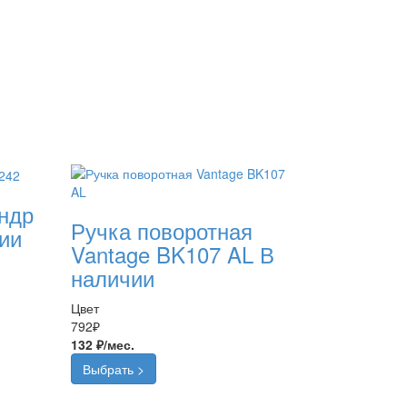
ндр
Ручка поворотная
ии
Vantage BK107 AL
В
наличии
Цвет
792
₽
132 ₽/мес.
Выбрать >