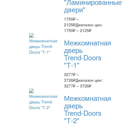
"Ламинированные
двери"
1750
₽
–
2125
₽
Диапазон цен:
1750₽ – 2125₽
Межкомнатная
дверь
Trend-Doоrs
"Т-1"
3277
₽
–
3726
₽
Диапазон цен:
3277₽ – 3726₽
Межкомнатная
дверь
Trend-Doоrs
"Т-2"