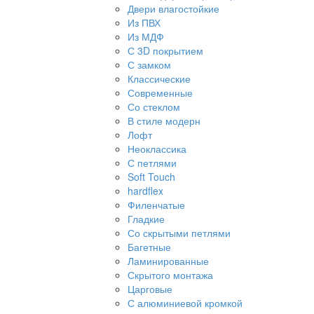
Двери влагостойкие
Из ПВХ
Из МДФ
С 3D покрытием
С замком
Классические
Современные
Со стеклом
В стиле модерн
Лофт
Неоклассика
С петлями
Soft Touch
hardflex
Филенчатые
Гладкие
Со скрытыми петлями
Багетные
Ламинированные
Скрытого монтажа
Царговые
С алюминиевой кромкой