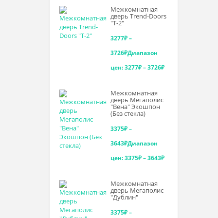
Межкомнатная
дверь Trend-Doоrs
"Т-2"
3277
₽
–
3726
₽
Диапазон
цен: 3277₽ – 3726₽
Межкомнатная
дверь Мегаполис
"Вена" Экошпон
(Без стекла)
3375
₽
–
3643
₽
Диапазон
цен: 3375₽ – 3643₽
Межкомнатная
дверь Мегаполис
"Дублин"
3375
₽
–