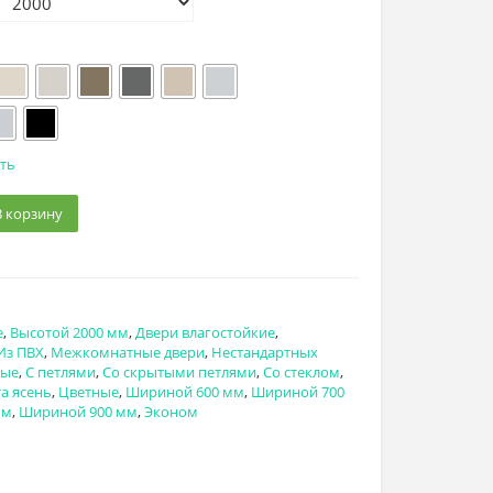
ть
В корзину
е
,
Высотой 2000 мм
,
Двери влагостойкие
,
Из ПВХ
,
Межкомнатные двери
,
Нестандартных
ные
,
С петлями
,
Со скрытыми петлями
,
Со стеклом
,
а ясень
,
Цветные
,
Шириной 600 мм
,
Шириной 700
мм
,
Шириной 900 мм
,
Эконом