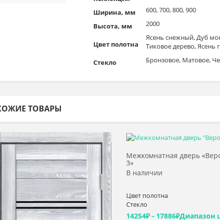
600, 700, 800, 900
Ширина, мм
2000
Высота, мм
Ясень снежный, Дуб мок
Цвет полотна
Тиковое дерево, Ясень 
Бронзовое, Матовое, Ч
Стекло
ХОЖИЕ ТОВАРЫ
Выбрать >
Выбрать >
Межкомнатная дверь «Вер
3»
В наличии
Цвет полотна
Стекло
14254
₽
–
17886
₽
Диапазон 