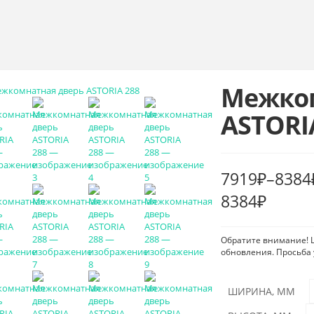
Межком
ASTORI
7919
₽
–
8384
8384₽
Обратите внимание! Ц
обновления. Просьба 
ШИРИНА, ММ