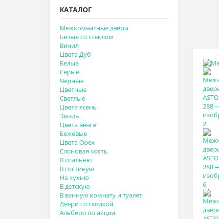
КАТАЛОГ
Межкомнатные двери
Белые со стеклом
Винил
Цвета Дуб
Белые
Серые
Черные
Цветные
Светлые
Цвета ясень
Эмаль
Цвета венге
Бежевые
Цвета Орех
Слоновая кость
В спальню
В гостиную
На кухню
В детскую
В ванную комнату и туалет
Двери со скидкой
Альберо по акции