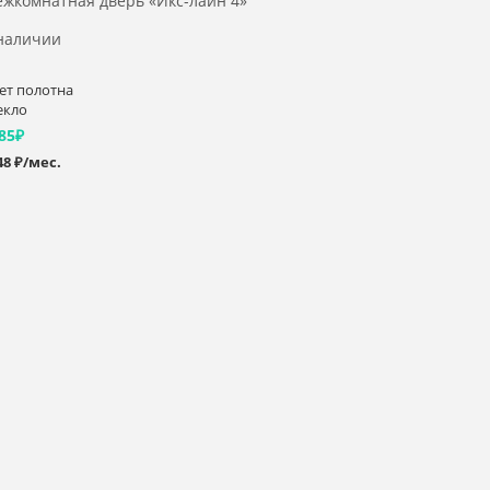
жкомнатная дверь «Икс-лайн 4»
наличии
ет полотна
екло
85
₽
48 ₽/мес.