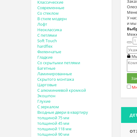
Зака
Классические
Олес
Современные
Мене
Со стеклом
У на
В стиле модерн
и мы
Лофт
Выбр
Неоклассика
Межк
С петлями
Soft Touch
hardflex
Филенчатые
Мы
Гладкие
Со скрытыми петлями
Багетные
Ламинированные
За
Скрытого монтажа
Царговые
Мн
С алюминиевой кромкой
Экошпон
Глухие
С зеркалом
Входные двери в квартиру
ДЕ
толщиной 75 мм
толщиной 45 мм
толщиной 118 мм
ОТ
толщиной 90 мм