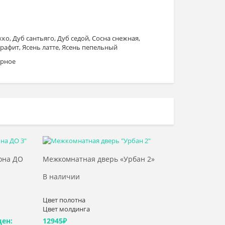
ко, Дуб сантьяго, Дуб седой, Сосна снежная,
графит, Ясень латте, Ясень пепельный
ерное
Выбрать >
она ДО
Межкомнатная дверь «Урбан 2»
В наличии
Цвет полотна
Цвет молдинга
цен:
12945
₽