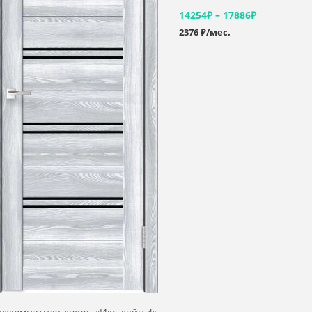
14254₽ – 17886₽
2376 ₽/мес.