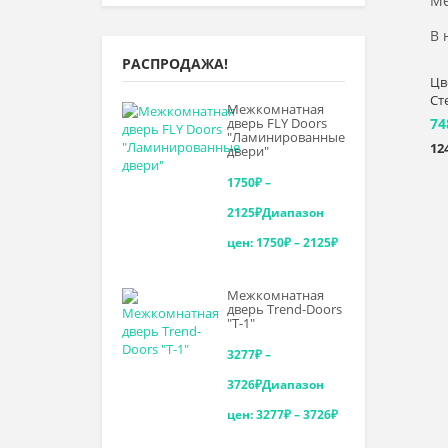
Ме
В 
РАСПРОДАЖА!
Цв
Ст
Межкомнатная
дверь FLY Doors
74
"Ламинированные
12
двери"
1750
₽
–
2125
₽
Диапазон
цен: 1750₽ – 2125₽
Межкомнатная
дверь Trend-Doоrs
"Т-1"
3277
₽
–
3726
₽
Диапазон
цен: 3277₽ – 3726₽