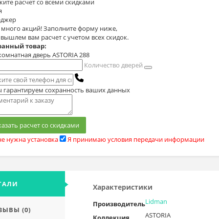
жите расчет
со всеми скидками
я
джер
с много акций! Заполните форму ниже,
 вышлем вам расчет с учетом всех скидок.
анный товар:
омнатная дверь ASTORIA 288
Количество дверей
 гарантируем сохранность ваших данных
казать расчет со скидками
е нужна установка
Я принимаю условия передачи информации
ТАЛИ
Характеристики
Lidman
Производитель
ЗЫВЫ (0)
ASTORIA
Коллекция