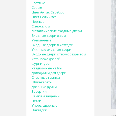
Светлые
Серые
Цвет Антик Серебро
Цвет Белый ясень
Черные
С зеркалом
Металлические входные двери
Входные двери в дом
Утепленные
Входные двери в коттедж
Уличные входные двери
Входные двери с терморазрывом
Установка дверей
Фурнитура
Раздвижные Pallini
Доводчики для двери
Ответные планки
Шпингалеты
Дверные ручки
Завертки
Замки и защелки
Петли
Упоры дверные
Накладки