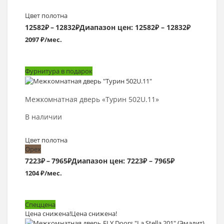
Цвет полотна
12582
₽
–
12832
₽
Диапазон цен: 12582₽ – 12832₽
2097 ₽/мес.
Фурнитура в подарок
Выбрать >
Межкомнатная дверь «Турин 502U.11»
В наличии
Цвет полотна
Орех
7223
₽
–
7965
₽
Диапазон цен: 7223₽ – 7965₽
1204 ₽/мес.
Спеццена
Цена снижена!
Цена снижена!
Выбрать >