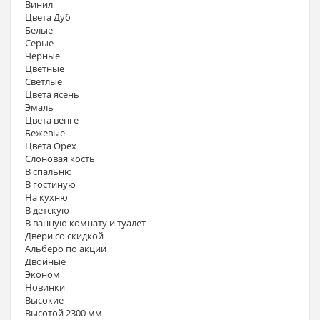
Винил
Цвета Дуб
Белые
Серые
Черные
Цветные
Светлые
Цвета ясень
Эмаль
Цвета венге
Бежевые
Цвета Орех
Слоновая кость
В спальню
В гостиную
На кухню
В детскую
В ванную комнату и туалет
Двери со скидкой
Альберо по акции
Двойные
Эконом
Новинки
Высокие
Высотой 2300 мм