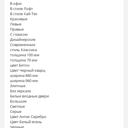
В офис
В стиле Лофт
В стиле Хай-Тек
Красивые
Левые
Правые
С глазком
Дизайнерские
Современные
стиль Классика
толщина 100 мм
толщина 70 мм
цвет Бетон
Цвет Черный кварц
ширина 860 мм
ширина 960 мм
Элитные
Без зеркала
Белые входные двери
Большие
Светлые
Серые
Цвет Антик Серебро
Цвет Белый ясень
Черные