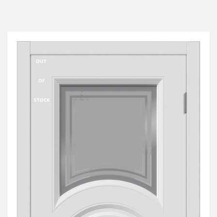
OUT
OF
STOCK