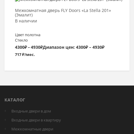
Межкомнатная дверь FLY Doors «La Stella 201»
(Эмалит)
В наличии
Цвет полотна
Стекло
4300
₽
–
4930
₽
Диапазон цен: 4300₽ – 4930₽
717 ₽/мес.
КАТАЛОГ
Входные двери в дом
Входные двери в квартиру
Межкомнатные двери