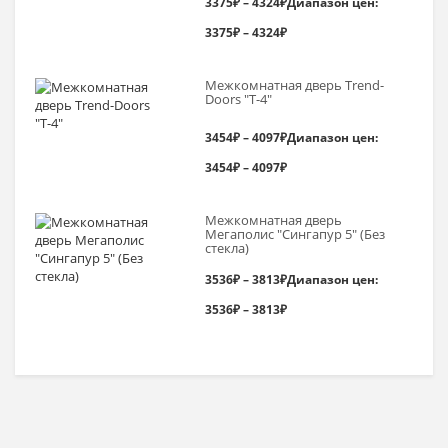
3375
₽
–
4324
₽
Диапазон цен:
3375₽ – 4324₽
Межкомнатная дверь Trend-
Doоrs "Т-4"
3454
₽
–
4097
₽
Диапазон цен:
3454₽ – 4097₽
Межкомнатная дверь
Мегаполис "Сингапур 5" (Без
стекла)
3536
₽
–
3813
₽
Диапазон цен:
3536₽ – 3813₽