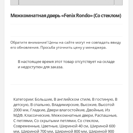
Межкомнатная дверь «Fenix Rondo» (Со стеклом)
Обратите внимание! Цены на сайте могут не совпадать ввиду
его обновления. Просьба уточнить цену у менеджера.
В настоящее время этот товар отсутствует на складе
и недоступен для заказа.
Категории:
Большие
,
В английском стиле
,
В гостиную
,
В
детскую
,
В спальню
,
Владимирские
,
Высокие
,
Высотой
2000 мм
,
Гладкие
,
Двери влагостойкие
,
Двойные
,
Из
МДФ
,
Классические
,
Межкомнатные двери
,
Распашные
,
С петлями
,
Со скрытыми петлями
,
Со стеклом
,
Современные
,
Цветные
,
Шириной 40 см
,
Шириной 600
мм
,
Шириной 700 мм
,
Шириной 800 мм
,
Шириной 900