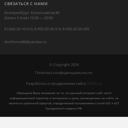
СВЯЗАТЬСЯ С НАМИ
Екатеринбург, Космонавтов 86
(Белка 3 этаж) 10:30 — 20:00
8 (343) 20-10-510, 8-950-20-30-510, 8-950-20-30-509
dverhome86@yandex.ru
© Copyright 2026
Политика конфиденциальности.
Разработка и продвижение сайта
SEOmi.ru
Обращаем Ваше внимание на то, что данный интернет-сайт носит
информационный характер и материалы и цены, размещенные на сайте, не
являются публичной офертой, определяемой положениями Статей 435 и 437
Гражданского кодекса РФ.