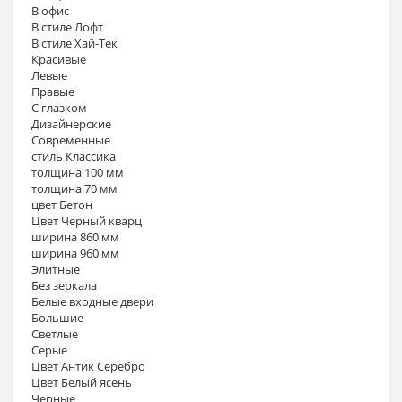
В офис
В стиле Лофт
В стиле Хай-Тек
Красивые
Левые
Правые
С глазком
Дизайнерские
Современные
стиль Классика
толщина 100 мм
толщина 70 мм
цвет Бетон
Цвет Черный кварц
ширина 860 мм
ширина 960 мм
Элитные
Без зеркала
Белые входные двери
Большие
Светлые
Серые
Цвет Антик Серебро
Цвет Белый ясень
Черные