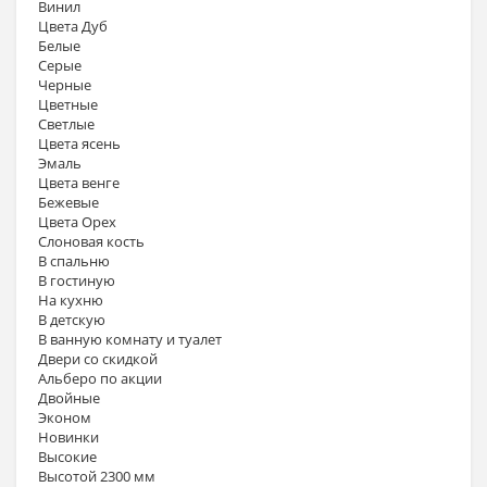
Винил
Цвета Дуб
Белые
Серые
Черные
Цветные
Светлые
Цвета ясень
Эмаль
Цвета венге
Бежевые
Цвета Орех
Слоновая кость
В спальню
В гостиную
На кухню
В детскую
В ванную комнату и туалет
Двери со скидкой
Альберо по акции
Двойные
Эконом
Новинки
Высокие
Высотой 2300 мм