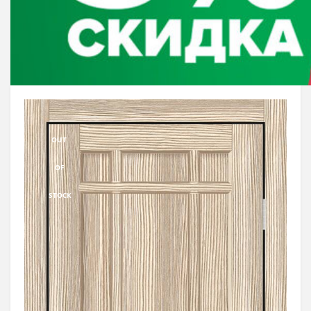
OUT
OF
STOCK