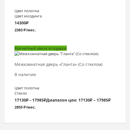
Цвет полотна
Цвет молдинга
14300
₽
2383 ₽/мес.
Магнитный замок в подарок
Выбрать >
Межкомнатная дверь «Гланта» (Со стеклом)
В наличии
Цвет полотна
Стекло
17130
₽
–
17985
₽
Диапазон цен: 17130₽ – 17985₽
2855 ₽/мес.