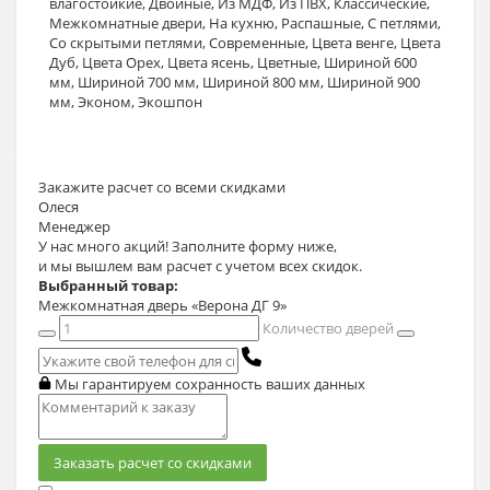
влагостойкие
,
Двойные
,
Из МДФ
,
Из ПВХ
,
Классические
,
Межкомнатные двери
,
На кухню
,
Распашные
,
С петлями
,
Со скрытыми петлями
,
Современные
,
Цвета венге
,
Цвета
Дуб
,
Цвета Орех
,
Цвета ясень
,
Цветные
,
Шириной 600
мм
,
Шириной 700 мм
,
Шириной 800 мм
,
Шириной 900
мм
,
Эконом
,
Экошпон
Закажите расчет
со всеми скидками
Олеся
Менеджер
У нас много акций! Заполните форму ниже,
и мы вышлем вам расчет с учетом всех скидок.
Выбранный товар:
Межкомнатная дверь «Верона ДГ 9»
Количество дверей
Мы гарантируем сохранность ваших данных
Заказать расчет со скидками