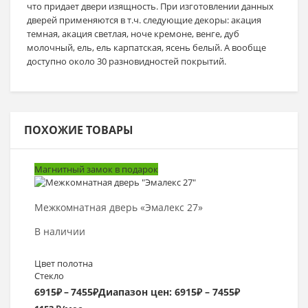
что придает двери изящность. При изготовлении данных
дверей применяются в т.ч. следующие декоры: акация
темная, акация светлая, ноче кремоне, венге, дуб
молочный, ель, ель карпатская, ясень белый. А вообще
доступно около 30 разновидностей покрытий.
ПОХОЖИЕ ТОВАРЫ
Магнитный замок в подарок
Выбрать >
Межкомнатная дверь «Эмалекс 27»
В наличии
Цвет полотна
Стекло
6915
₽
–
7455
₽
Диапазон цен: 6915₽ – 7455₽