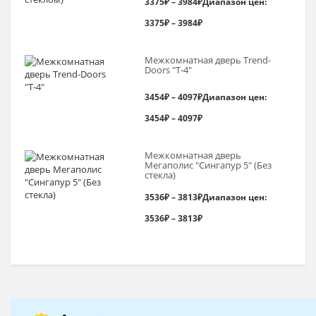
3375
₽
–
3984
₽
Диапазон цен:
3375₽ – 3984₽
Межкомнатная дверь Trend-
Doоrs "Т-4"
3454
₽
–
4097
₽
Диапазон цен:
3454₽ – 4097₽
Межкомнатная дверь
Мегаполис "Сингапур 5" (Без
стекла)
3536
₽
–
3813
₽
Диапазон цен:
3536₽ – 3813₽