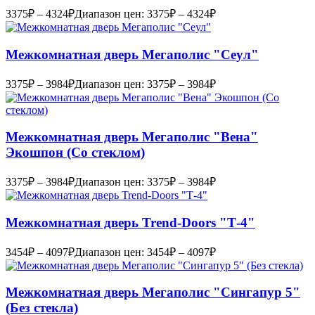
3375
₽
–
4324
₽
Диапазон цен: 3375₽ – 4324₽
Межкомнатная дверь Мегаполис "Сеул"
3375
₽
–
3984
₽
Диапазон цен: 3375₽ – 3984₽
Межкомнатная дверь Мегаполис "Вена"
Экошпон (Со стеклом)
3375
₽
–
3984
₽
Диапазон цен: 3375₽ – 3984₽
Межкомнатная дверь Trend-Doоrs "Т-4"
3454
₽
–
4097
₽
Диапазон цен: 3454₽ – 4097₽
Межкомнатная дверь Мегаполис "Сингапур 5"
(Без стекла)