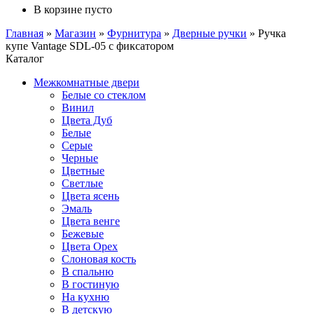
В корзине пусто
Главная
»
Магазин
»
Фурнитура
»
Дверные ручки
»
Ручка
купе Vantage SDL-05 с фиксатором
Каталог
Межкомнатные двери
Белые со стеклом
Винил
Цвета Дуб
Белые
Серые
Черные
Цветные
Светлые
Цвета ясень
Эмаль
Цвета венге
Бежевые
Цвета Орех
Слоновая кость
В спальню
В гостиную
На кухню
В детскую