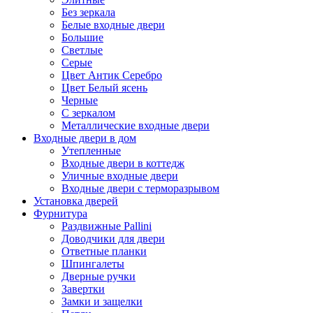
Без зеркала
Белые входные двери
Большие
Светлые
Серые
Цвет Антик Серебро
Цвет Белый ясень
Черные
С зеркалом
Металлические входные двери
Входные двери в дом
Утепленные
Входные двери в коттедж
Уличные входные двери
Входные двери с терморазрывом
Установка дверей
Фурнитура
Раздвижные Pallini
Доводчики для двери
Ответные планки
Шпингалеты
Дверные ручки
Завертки
Замки и защелки