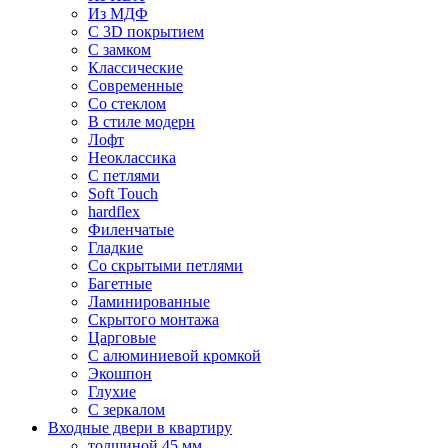
Из МДФ
С 3D покрытием
С замком
Классические
Современные
Со стеклом
В стиле модерн
Лофт
Неоклассика
С петлями
Soft Touch
hardflex
Филенчатые
Гладкие
Со скрытыми петлями
Багетные
Ламинированные
Скрытого монтажа
Царговые
С алюминиевой кромкой
Экошпон
Глухие
С зеркалом
Входные двери в квартиру
толщиной 45 мм