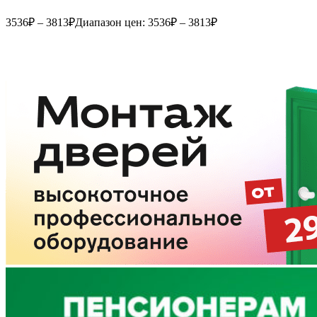
3536
₽
–
3813
₽
Диапазон цен: 3536₽ – 3813₽