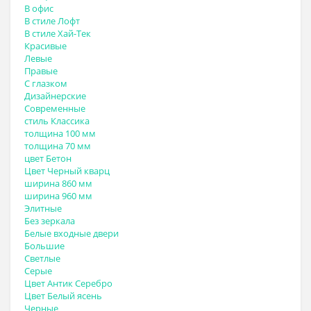
В офис
В стиле Лофт
В стиле Хай-Тек
Красивые
Левые
Правые
С глазком
Дизайнерские
Современные
стиль Классика
толщина 100 мм
толщина 70 мм
цвет Бетон
Цвет Черный кварц
ширина 860 мм
ширина 960 мм
Элитные
Без зеркала
Белые входные двери
Большие
Светлые
Серые
Цвет Антик Серебро
Цвет Белый ясень
Черные