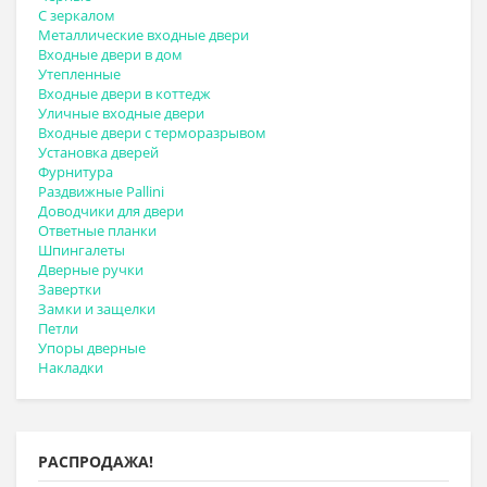
С зеркалом
Металлические входные двери
Входные двери в дом
Утепленные
Входные двери в коттедж
Уличные входные двери
Входные двери с терморазрывом
Установка дверей
Фурнитура
Раздвижные Pallini
Доводчики для двери
Ответные планки
Шпингалеты
Дверные ручки
Завертки
Замки и защелки
Петли
Упоры дверные
Накладки
РАСПРОДАЖА!