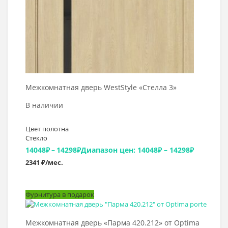
Межкомнатная дверь WestStyle «Стелла 3»
В наличии
Цвет полотна
Стекло
14048
₽
–
14298
₽
Диапазон цен: 14048₽ – 14298₽
2341 ₽/мес.
Фурнитура в подарок
Выбрать >
Межкомнатная дверь «Парма 420.212» от Optima