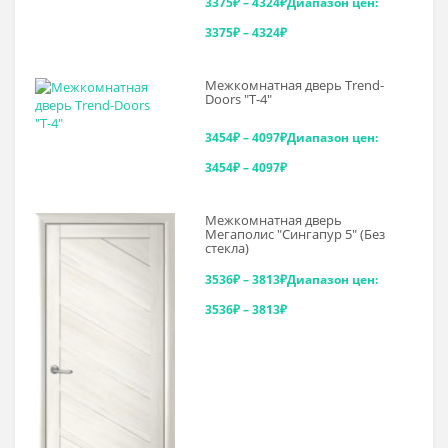
3375
₽
–
4324
₽
Диапазон цен:
3375₽ – 4324₽
Межкомнатная дверь Trend-
Doоrs "Т-4"
3454
₽
–
4097
₽
Диапазон цен:
3454₽ – 4097₽
Межкомнатная дверь
Мегаполис "Сингапур 5" (Без
стекла)
3536
₽
–
3813
₽
Диапазон цен:
3536₽ – 3813₽