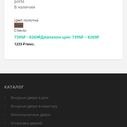
porte
В наличии
Цвет полотна
Орех
Стекло
7395
₽
–
8269
₽
Диапазон цен: 7395₽ – 8269₽
1233 ₽/мес.
КАТАЛОГ
Входные двери в дом
Входные двери в квартиру
Межкомнатные двери
Установка дверей