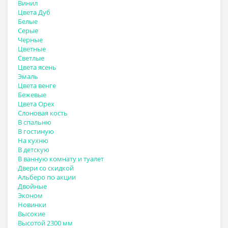
Винил
Цвета Дуб
Белые
Серые
Черные
Цветные
Светлые
Цвета ясень
Эмаль
Цвета венге
Бежевые
Цвета Орех
Слоновая кость
В спальню
В гостиную
На кухню
В детскую
В ванную комнату и туалет
Двери со скидкой
Альберо по акции
Двойные
Эконом
Новинки
Высокие
Высотой 2300 мм