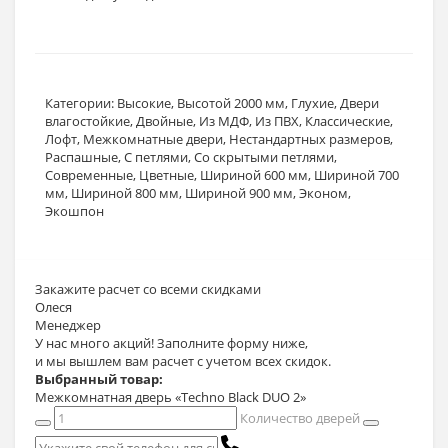
Категории:
Высокие
,
Высотой 2000 мм
,
Глухие
,
Двери
влагостойкие
,
Двойные
,
Из МДФ
,
Из ПВХ
,
Классические
,
Лофт
,
Межкомнатные двери
,
Нестандартных размеров
,
Распашные
,
С петлями
,
Со скрытыми петлями
,
Современные
,
Цветные
,
Шириной 600 мм
,
Шириной 700
мм
,
Шириной 800 мм
,
Шириной 900 мм
,
Эконом
,
Экошпон
Закажите расчет
со всеми скидками
Олеся
Менеджер
У нас много акций! Заполните форму ниже,
и мы вышлем вам расчет с учетом всех скидок.
Выбранный товар:
Межкомнатная дверь «Techno Black DUO 2»
Количество дверей