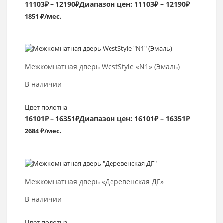
11103
₽
–
12190
₽
Диапазон цен: 11103₽ – 12190₽
1851 ₽/мес.
Выбрать >
Межкомнатная дверь WestStyle «N1» (Эмаль)
В наличии
Цвет полотна
16101
₽
–
16351
₽
Диапазон цен: 16101₽ – 16351₽
2684 ₽/мес.
Выбрать >
Межкомнатная дверь «Деревенская ДГ»
В наличии
Цвет полотна