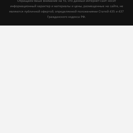
Обращаем Ваше внимание на то, что данный интернет-сайт носит
информационный характер и материалы и цены, размещенные на сайте, не
являются публичной офертой, определяемой положениями Статей 435 и 437
Гражданского кодекса РФ.