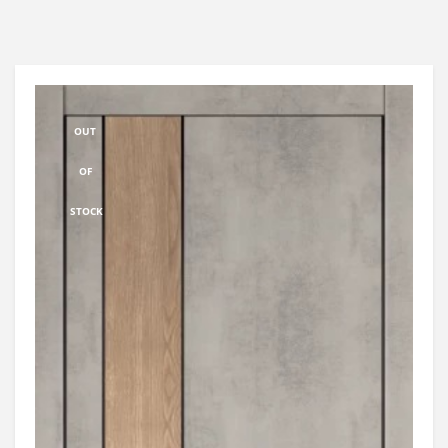
OUT
OF
STOCK