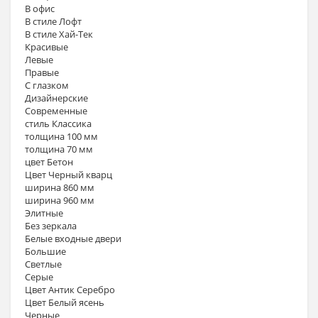
В офис
В стиле Лофт
В стиле Хай-Тек
Красивые
Левые
Правые
С глазком
Дизайнерские
Современные
стиль Классика
толщина 100 мм
толщина 70 мм
цвет Бетон
Цвет Черный кварц
ширина 860 мм
ширина 960 мм
Элитные
Без зеркала
Белые входные двери
Большие
Светлые
Серые
Цвет Антик Серебро
Цвет Белый ясень
Черные