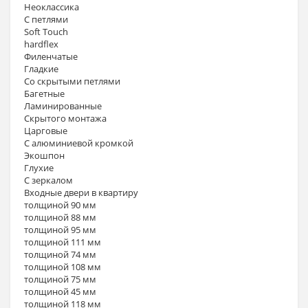
Неоклассика
С петлями
Soft Touch
hardflex
Филенчатые
Гладкие
Со скрытыми петлями
Багетные
Ламинированные
Скрытого монтажа
Царговые
С алюминиевой кромкой
Экошпон
Глухие
С зеркалом
Входные двери в квартиру
толщиной 90 мм
толщиной 88 мм
толщиной 95 мм
толщиной 111 мм
толщиной 74 мм
толщиной 108 мм
толщиной 75 мм
толщиной 45 мм
толщиной 118 мм