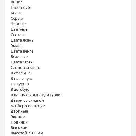
Винил
Цвета Дуб
Белые
Серые
Черные
Цветные
Светлые
Цвета ясень
Эмаль
Цвета венге
Бежевые
Цвета Орех
Слоновая кость
В спальню
В гостиную
На кухню
В детскую
В ванную комнату и туалет
Двери со скидкой
Альберо по акции
Двойные
Эконом
Новинки
Высокие
Высотой 2300 мм