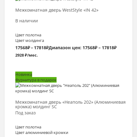
Межкомнатная дверь WestStyle «IN 42»
В наличии
Цвет полотна
Цвет молдинга
17568
₽
–
17818
₽
Диапазон цен: 17568₽ – 17818₽
2928 ₽/мес.
Новинка
Фурнитура в подарок
Выбрать >
Межкомнатная дверь «Неаполь 202» (Алюминиевая
кромка) молдинг SC
Под заказ
Цвет полотна
Цвет алюминиевой кромки