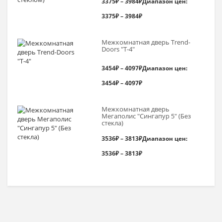
3375
₽
–
3984
₽
Диапазон цен:
3375₽ – 3984₽
Межкомнатная дверь Trend-
Doоrs "Т-4"
3454
₽
–
4097
₽
Диапазон цен:
3454₽ – 4097₽
Межкомнатная дверь
Мегаполис "Сингапур 5" (Без
стекла)
3536
₽
–
3813
₽
Диапазон цен:
3536₽ – 3813₽