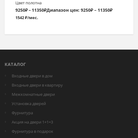
Цвет полотна
9250
₽
–
11350
₽
Диапазон цен: 9250₽ – 11350₽
1542 ₽/мес.
КАТАЛОГ
Входные двери в дом
Входные двери в квартиру
Межкомнатные двери
Установка дверей
Фурнитура
Акция на двери 1+1=3
Фурнитура в подарок