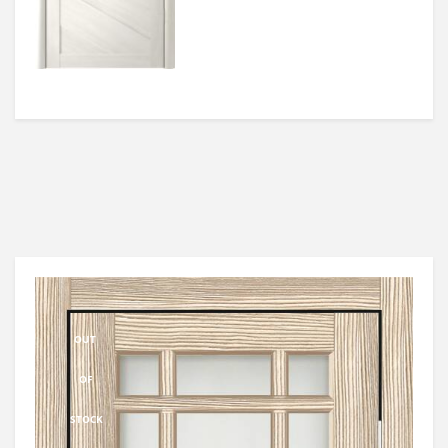
OUT
OF
STOCK