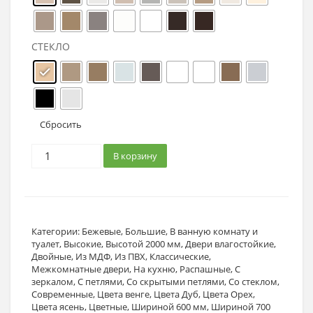
СТЕКЛО
Сбросить
В корзину
Категории:
Бежевые
,
Большие
,
В ванную комнату и
туалет
,
Высокие
,
Высотой 2000 мм
,
Двери влагостойкие
,
Двойные
,
Из МДФ
,
Из ПВХ
,
Классические
,
Межкомнатные двери
,
На кухню
,
Распашные
,
С
зеркалом
,
С петлями
,
Со скрытыми петлями
,
Со стеклом
,
Современные
,
Цвета венге
,
Цвета Дуб
,
Цвета Орех
,
Цвета ясень
,
Цветные
,
Шириной 600 мм
,
Шириной 700