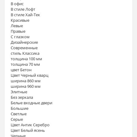
В офис
В стиле Лофт
В стиле Хай-Тек
Красивые
Левые
Правые
С глазком
Дизайнерские
Современные
стиль Классика
толщина 100 мм
толщина 70 мм
цвет Бетон
Цвет Черный кварц
ширина 860 мм
ширина 960 мм
Элитные
Без зеркала
Белые входные двери
Большие
Светлые
Серые
Цвет Антик Серебро
Цвет Белый ясень
Черные