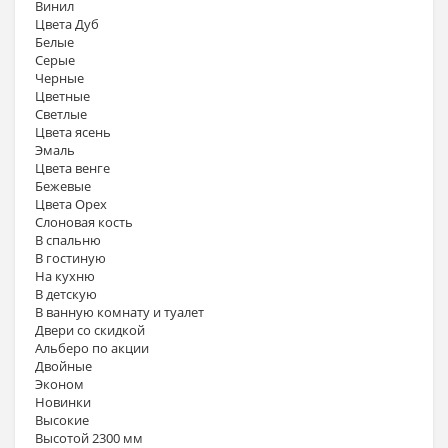
Винил
Цвета Дуб
Белые
Серые
Черные
Цветные
Светлые
Цвета ясень
Эмаль
Цвета венге
Бежевые
Цвета Орех
Слоновая кость
В спальню
В гостиную
На кухню
В детскую
В ванную комнату и туалет
Двери со скидкой
Альберо по акции
Двойные
Эконом
Новинки
Высокие
Высотой 2300 мм