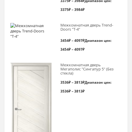
3375
₽
–
3984
₽
Диапазон цен:
3375₽ – 3984₽
Межкомнатная дверь Trend-
Doоrs "Т-4"
3454
₽
–
4097
₽
Диапазон цен:
3454₽ – 4097₽
Межкомнатная дверь
Мегаполис "Сингапур 5" (Без
стекла)
3536
₽
–
3813
₽
Диапазон цен:
3536₽ – 3813₽